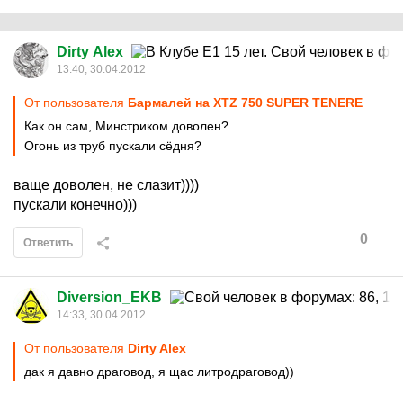
Dirty Alex
13:40, 30.04.2012
От пользователя
Бармалей на XTZ 750 SUPER TENERE
Как он сам, Минстриком доволен?
Огонь из труб пускали сёдня?
ваще доволен, не слазит))))
пускали конечно)))
0
Ответить
Diversion_EKB
14:33, 30.04.2012
От пользователя
Dirty Alex
дак я давно драговод, я щас литродраговод))