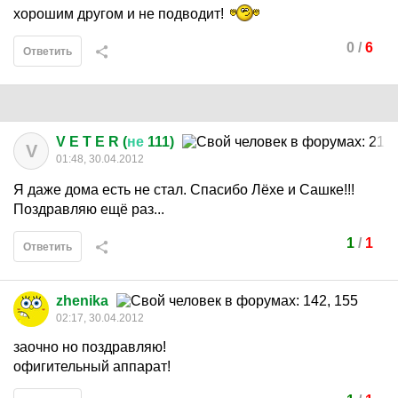
хорошим другом и не подводит!
0
/
6
Ответить
V E T E R (
не
111)
V
01:48, 30.04.2012
Я даже дома есть не стал. Спасибо Лёхе и Сашке!!!
Поздравляю ещё раз...
1
/
1
Ответить
zhenika
02:17, 30.04.2012
заочно но поздравляю!
офигительный аппарат!