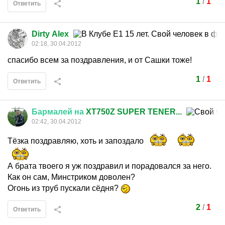
1
/
1
Ответить
Dirty Alex
02:18, 30.04.2012
спасибо всем за поздравления, и от Сашки тоже!
1
/
1
Ответить
Бармалей
на
XT750Z SUPER TENER...
02:42, 30.04.2012
Тёзка поздравляю, хоть и запоздало
А брата твоего я уж поздравил и порадовался за него.
Как он сам, Минстриком доволен?
Огонь из труб пускали сёдня?
2
/
1
Ответить