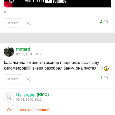
=
4
/
0
Ответить
motard
09:50, 16.05.2012
базальтовая минвата эковер продержалась тыщу
километров!!!!! вчера разобрал банку, она пустая!!!!!!
1
/
0
Ответить
Цугундер
(RMC)
Ц
09:54, 16.05.2012
От пользователя
motard