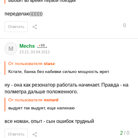
Выбьет во время первой поездки
переделаю))))))))
0
Ответить
Mechs
M
23:21, 03.04.2012
От пользователя
stasz
Кстати, банка без набивки сильно мощность жрет.
ну - она как резонатор работать начинает. Правда - на
полметра дальше положенного.
От пользователя
motard
выдует так выдует, еще напихаю
все номан, опыт - сын ошибок трудный
2
/
0
Ответить