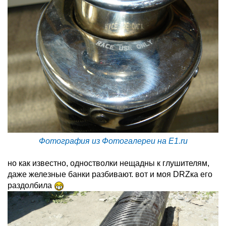
Фотография из Фотогалереи на E1.ru
но как известно, одностволки нещадны к глушителям,
даже железные банки разбивают. вот и моя DRZка его
раздолбила