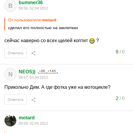
bummer36
B
09:56, 02.04.2012
От пользователя
motard
сделал его полностью на заклепках
сейчас наверно со всех щелей коптит
?
8
/
0
Ответить
NEOS))
N
09:57, 02.04.2012
Прикольно Дим. А где фотка уже на мотоцикле?
2
/
0
Ответить
motard
09:59, 02.04.2012