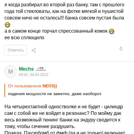
я когда разбирал во второй раз банку, там с прошлого
года той стекловаты, как на фотке мягкой и пушистой
совсем ничо не осталось!!! банка совсем пустая была
а в самом конце торчал спрессованный комок
ее всю сплющило
0
Ответить
Mechs
M
09:42, 04.04.2012
От пользователя
NEOS))
падения мощности не заметно, даже наоборот.
На четырехтактной одностволке и не будет - цилиндр
сам с собой же не войдет в резонанс? По мойму дак
весь возможный тюнинг банки на эндуру сводится к
тому, чтобы сечение раздушить.
Правда, Пауэрбомб от фмф (да и не только) включает