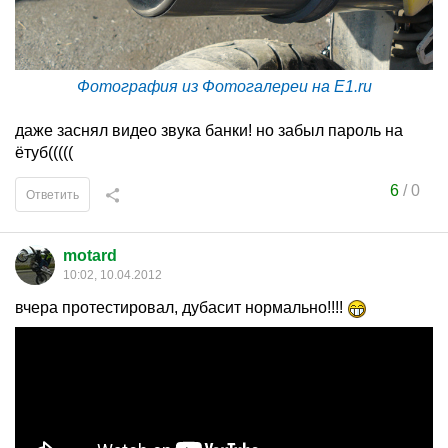
Фотография из Фотогалереи на E1.ru
даже заснял видео звука банки! но забыл пароль на
ётуб(((((
6
/
0
Ответить
motard
10:02, 10.04.2012
вчера протестировал, дубасит нормально!!!!