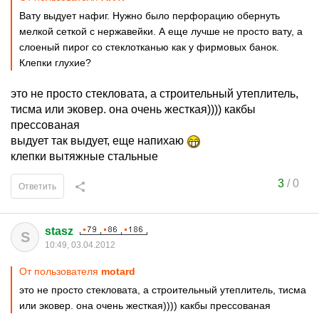
Вату выдует нафиг. Нужно было перфорацию обернуть
мелкой сеткой с нержавейки. А еще лучше не просто вату, а
слоеный пирог со стеклотканью как у фирмовых банок.
Клепки глухие?
это не просто стекловата, а строительный утеплитель,
тисма или эковер. она очень жесткая)))) какбы
прессованая
выдует так выдует, еще напихаю
клепки вытяжные стальные
3
/
0
Ответить
stasz
S
10:49, 03.04.2012
От пользователя
motard
это не просто стекловата, а строительный утеплитель, тисма
или эковер. она очень жесткая)))) какбы прессованая