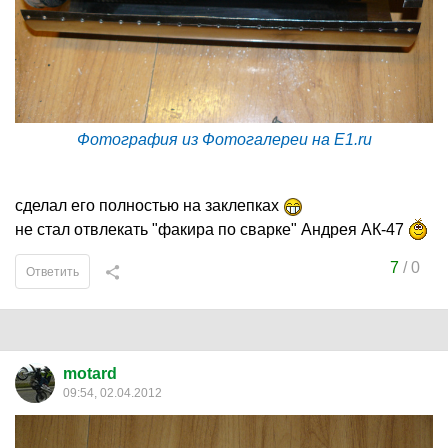
Фотография из Фотогалереи на E1.ru
сделал его полностью на заклепках
не стал отвлекать "факира по сварке" Андрея АК-47
7
/
0
Ответить
motard
09:54, 02.04.2012