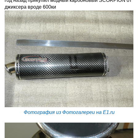
год назад прикупил модный карбоновый SCORPION от
джиксера вроде 600ки
Фотография из Фотогалереи на E1.ru