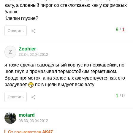
вату, а слоеный пирог со стеклотканью как у фирмовых
банок.
Клепки глухие?
9
/
1
Ответить
Zephier
Z
23:34, 02.04.2012
я тоже сделал самодельный корпус из нержавейки, но
шов гнул и промазывал термостойким герметиком.
Вроде прямоток, а на холостых аж чувствуется как его
раздувает
пс в щели выдует всю вату
1
/
0
Ответить
motard
08:33, 03.04.2012
От пользователя
AK47