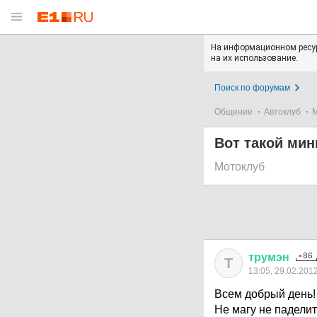
На информационном ресур
на их использование.
Поиск по форумам
Общение
Автоклуб
Вот такой мин
Мотоклуб
трумэн
Т
13:05, 29.02.201
Всем добрый день!
Не магу не паделит