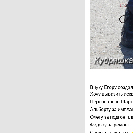
Внуку Егору создал
Хочу выразить искр
Персонально Шарк
Альберту за импла
Олегу за подгон п
Федору за ремонт 
Саше за покраску