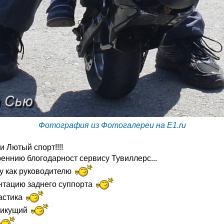
Фотография из Фотогалереи на E1.ru
и Лютый спорт!!!!
еннию блогодарност сервису Тувиллерс...
у как руководителю
нтацию заднего суппорта
ластика
тикущий