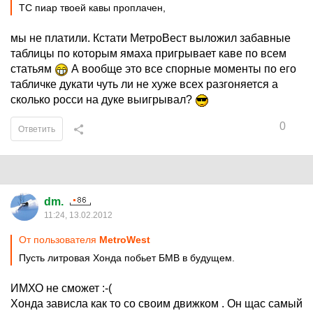
ТС пиар твоей кавы проплачен,
мы не платили. Кстати МетроВест выложил забавные
таблицы по которым ямаха пригрывает каве по всем
статьям
А вообще это все спорные моменты по его
табличке дукати чуть ли не хуже всех разгоняется а
сколько росси на дуке выигрывал?
0
Ответить
dm.
11:24, 13.02.2012
От пользователя
MetroWest
Пусть литровая Хонда побьет БМВ в будущем.
ИМХО не сможет :-(
Хонда зависла как то со своим движком . Он щас самый