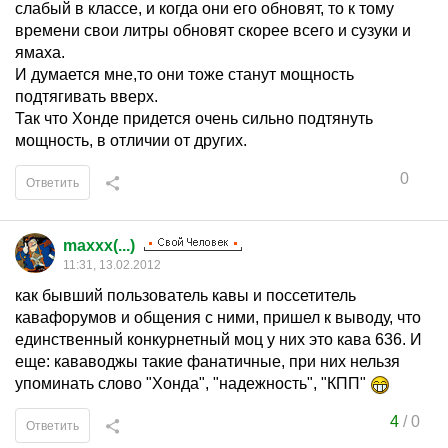
слабый в классе, и когда они его обновят, то к тому
времени свои литры обновят скорее всего и сузуки и
ямаха.
И думается мне,то они тоже станут мощность
подтягивать вверх.
Так что Хонде придется очень сильно подтянуть
мощность, в отличии от других.
0
Ответить
maxxx(...)
11:31, 13.02.2012
как бывший пользователь кавы и поссетитель
кавафорумов и общения с ними, пришел к выводу, что
единственный конкурнетный моц у них это кава 636. И
еще: кававоджы такие фанатичные, при них нельзя
упоминать слово "Хонда", "надежность", "КПП"
4
/
0
Ответить