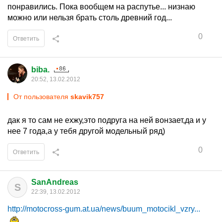
понравились. Пока вообщем на распутье... низнаю
можно или нельзя брать столь древний год...
0
Ответить
biba.
20:52, 13.02.2012
От пользователя
skavik757
дак я то сам не ехжу,это подруга на ней вонзает,да и у
нее 7 года,а у тебя другой модельный ряд)
0
Ответить
SanAndreas
S
22:39, 13.02.2012
http://motocross-gum.at.ua/news/buum_motocikl_vzry...