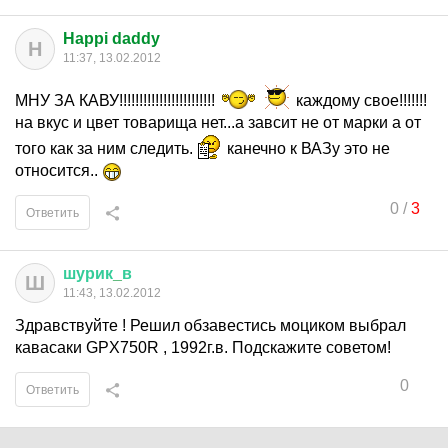
Happi daddy
H
11:37, 13.02.2012
МНУ ЗА КАВУ!!!!!!!!!!!!!!!!!!!!!!!!
каждому свое!!!!!!!
на вкус и цвет товарища нет...а завсит не от марки а от
того как за ним следить.
канечно к ВАЗу это не
относится..
0
/
3
Ответить
шурик
_
в
Ш
11:43, 13.02.2012
Здравствуйте ! Решил обзавестись моциком выбрал
кавасаки GPX750R , 1992г.в. Подскажите советом!
0
Ответить