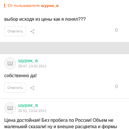
От пользователя
шурик_в
выбор исходя из цены как я понял???
0
Ответить
шурик
_
в
Ш
20:47, 13.02.2012
собственно да!
0
Ответить
шурик
_
в
Ш
20:51, 13.02.2012
Цена достойная! Без пробега по России! Объем не
маленький сказали! ну и внешне расцветка и формы