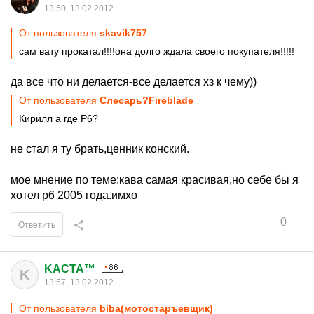
13:50, 13.02.2012
От пользователя
skavik757
сам вату прокатал!!!!она долго ждала своего покупателя!!!!!
да все что ни делается-все делается хз к чему))
От пользователя
Слесарь?Fireblade
Кирилл а где Р6?
не стал я ту брать,ценник конский.
мое мнение по теме:кава самая красивая,но себе бы я
хотел р6 2005 года.имхо
0
Ответить
KACTA™
K
13:57, 13.02.2012
От пользователя
biba(мотостаръевщик)