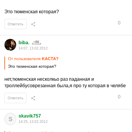
Это тюменская которая?
0
Ответить
biba.
14:07, 13.02.2012
От пользователя
KACTA?
Это тюменская которая?
нет,тюменская несколкьо раз паданная и
троллейбусоврезанная была,я про ту которая в челябе
0
Ответить
skavik757
S
14:25, 13.02.2012