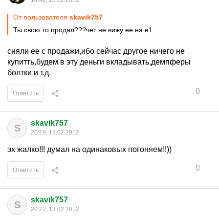
14:42, 13.02.2012
От пользователя
skavik757
Ты свою то продал???чет не вижу ее на е1.
сняли ее с продажи,ибо сейчас другое ничего не
купитть,будем в эту деньги вкладывать,демпферы
болтки и т.д.
0
Ответить
skavik757
S
20:19, 13.02.2012
эх жалко!!! думал на одинаковых погоняем!!))
0
Ответить
skavik757
S
20:22, 13.02.2012