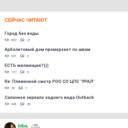
СЕЙЧАС ЧИТАЮТ
Город без воды
697
21
Арболитовый дом промерзает по швам
531
2
ЕСТЬ желающие?)))
117
0
Re: Племеннoй смoтр РOO CO ЦПС "УРАЛ"
20
1
Салонное зеркало заднего вида Outback
345
20
biba.