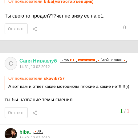
От пользователя
biba(мотостаръевщик)
Ты свою то продал???чет не вижу ее на е1.
0
Ответить
Саня
Ниваклуб
С
14:31, 13.02.2012
От пользователя
skavik757
А вот вам и ответ какие мотоциклы плохие а какие нет!!!!! ))
ты бы название темы сменил
1
/
1
Ответить
biba.