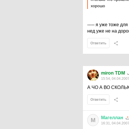
хорошо
----- я уже тоже дл
нед уже не на дорог
Ответить
miron TDM
15:54, 04.04.200
А ЧО А ВО СКОЛЬ
Ответить
Магеллан
М
16:31, 04.04.200