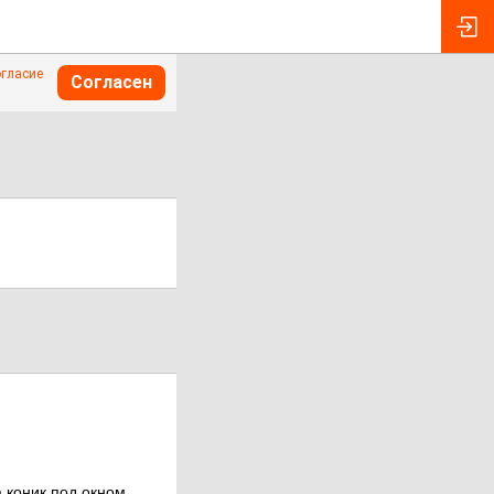
огласие
Согласен
 коник под окном..