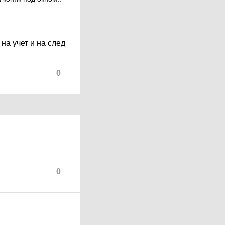
 на учет и на след
0
0