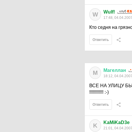
Wulf!
W
17:48, 04.04.200
Кто седня на грязн
Ответить
Магеллан
М
18:12, 04.04.200
ВСЕ НА УЛИЦУ Б
!!!!!!!!!!!! :-)
Ответить
KaMiKaD3e
K
21:01, 04.04.200