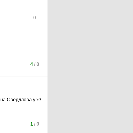
0
4
/
0
0 на Свердлова у ж/
1
/
0