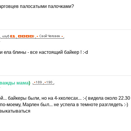
тарговцев палосатыми палочками?
7
и ела блины - все настоящий байкер ! :-d
важды
мама
)
7
... байкеры были, но на 4-хколесах... :-( видела около 22.3
по-моему, Марлен был... не успела в темноте разглядеть :-)
 выкатываться