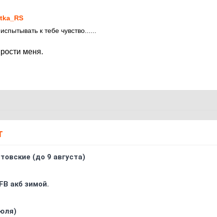
7
tka_RS
спытывать к тебе чувство......
прости меня.
Т
товские (до 9 августа)
FB акб зимой.
юля)