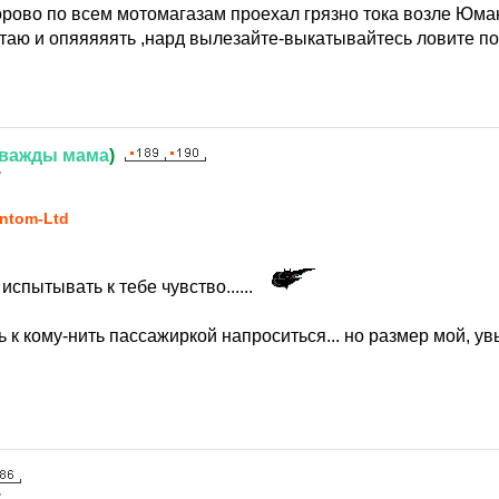
орово по всем мотомагазам проехал грязно тока возле Юмак
таю и опяяяяять ,нард вылезайте-выкатывайтесь ловите пог
важды
мама
)
7
ntom-Ltd
испытывать к тебе чувство......
ль к кому-нить пассажиркой напроситься... но размер мой, ув