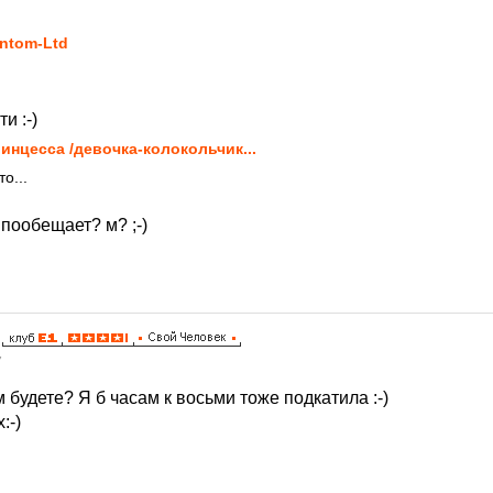
7
ntom-Ltd
и :-)
инцесса /девочка-колокольчик...
о...
 пообещает? м? ;-)
7
м будете? Я б часам к восьми тоже подкатила :-)
:-)