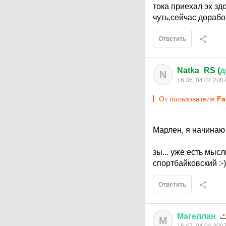
тока приехал эх зд
чуть,сейчас дорабо
Ответить
Natka_RS (
д
N
16:36, 04.04.200
От пользователя
Fa
Марлен, я начинаю 
зы... уже есть мыс
спортбайковский :-)
Ответить
Магеллан
М