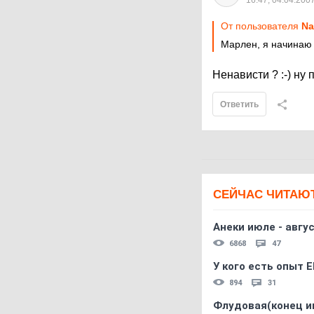
16:47, 04.04.200
От пользователя
Na
Марлен, я начинаю и
Ненависти ? :-) ну 
Ответить
СЕЙЧАС ЧИТАЮ
Анеки июле - авгус
6868
47
У кого есть опыт E
894
31
Флудовая(конец и