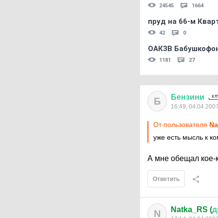
24545
1664
пруд на 66-м Квар
42
0
ОАКЗВ Бабушкофон
1181
27
Бензини
Б
16:49, 04.04.200
От пользователя
Na
уже есть мысль к к
А мне обещал кое-кт
Ответить
Natka_RS (
д
N