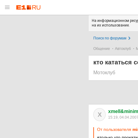
На информационном ресур
на их использование.
Поиск по форумам
Общение
Автоклуб
кто кататься с
Мотоклуб
xmell&mini
X
15:19, 04.04.200
От пользователя
mi
ятолько что прокати