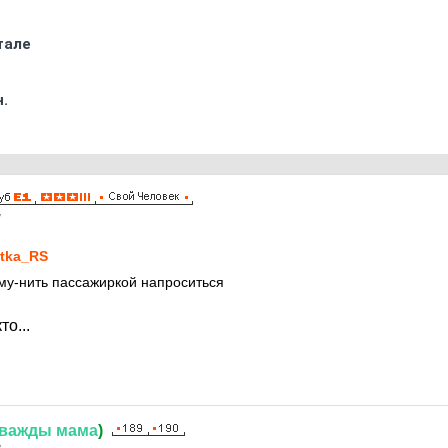
тале
.
7
tka_RS
ому-нить пассажиркой напроситься
о...
важды
мама
)