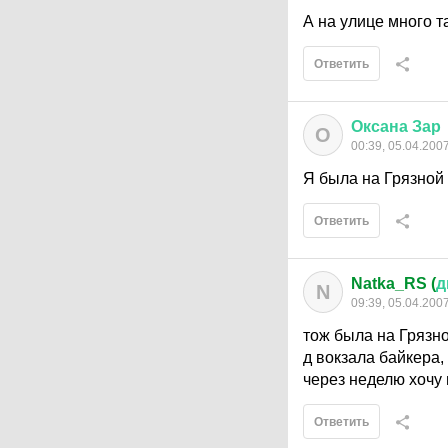
А на улице много 
Ответить
Оксана
Зар
О
00:39, 05.04.200
Я была на Грязной 
Ответить
Natka_RS (
д
N
09:39, 05.04.200
тож была на Грязной
д вокзала байкера, 
через неделю хочу
Ответить