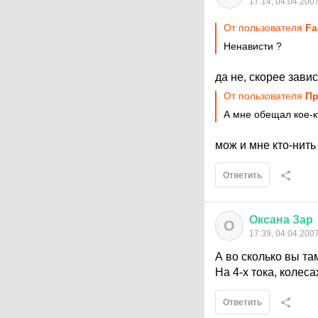
17:14, 04.04.200
От пользователя
Fa
Ненависти ?
да не, скорее завист
От пользователя
Пр
А мне обещал кое-кт
мож и мне кто-нить
Ответить
Оксана
Зар
О
17:39, 04.04.200
А во сколько вы та
На 4-х тока, колесах
Ответить