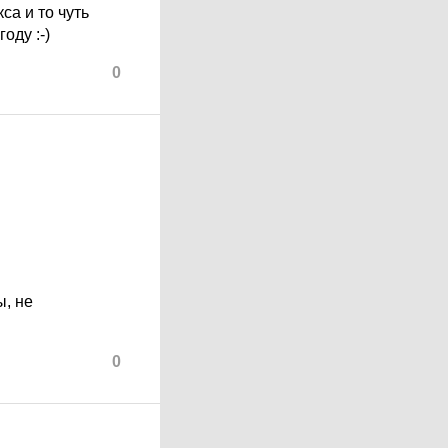
са и то чуть
оду :-)
0
ы, не
0