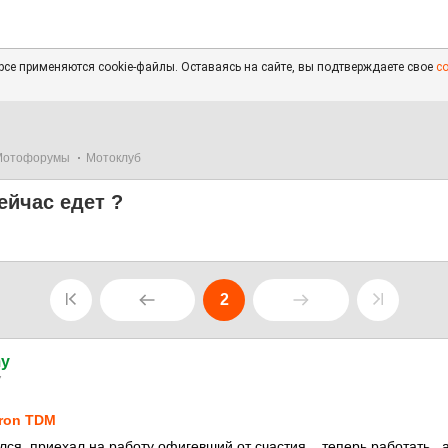
се применяются cookie-файлы. Оставаясь на сайте, вы подтверждаете свое
с
Мотофорумы
Мотоклуб
ейчас едет ?
2
my
7
ron TDM
лся. приехал на работу офигевший от счастия .. теперь работать.. а