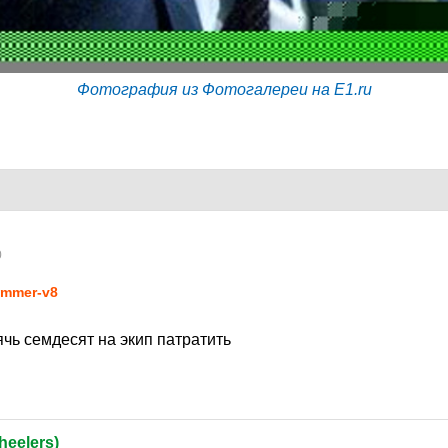
Фотография из Фотогалереи на E1.ru
0
mmer-v8
чь семдесят на экип патратить
heelers)