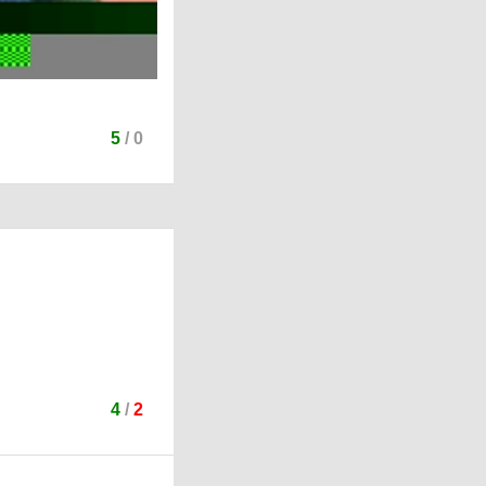
5
/
0
4
/
2