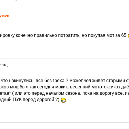
0
умэн
пировку конечно правильно потратить, но покупая мот за 65
0
что накинулись, все без греха ? может чел живёт старыми 
доков моц был как сегодня мокик. весенний мототоксикоз даёт
тает ( или это перед началом сезона, пока на дорогу все, и
ледний ПУК перед дорогой ?)