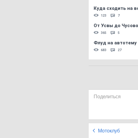
Куда сходить на в
123
7
От Усвы до Чусово
365
5
Флуд на автотему
683
27
Поделиться
Мотоклуб