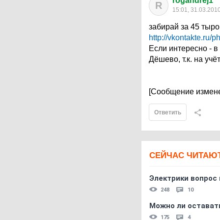
rogandrej1
R
15:01, 31.03.201
забирай за 45 тыр
http://vkontakte.r
Если интересно - в 
Дёшево, т.к. на учё
[Сообщение измене
Ответить
СЕЙЧАС ЧИТАЮ
Электрики вопрос 
248
10
Можно ли остават
175
4