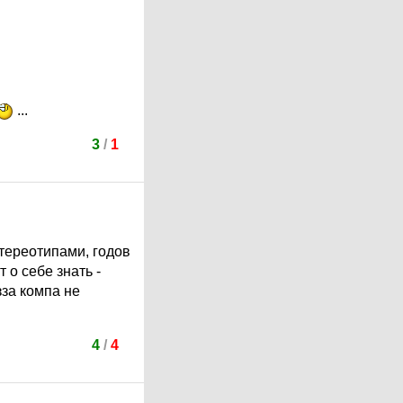
...
3
/
1
стереотипами, годов
 о себе знать -
зза компа не
4
/
4