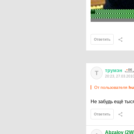
Ответить
трумэн
Т
20:23, 27.03.201
От пользователя
hu
Не забудь ещё тыся
Ответить
Abzalov (2W