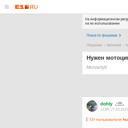
На информационном ресур
на их использование.
Поиск по форумам
Общение
Автоклуб
Нужен мотоцик
Мотоклуб
dohly
12:08, 27.03.201
От пользователя
hu