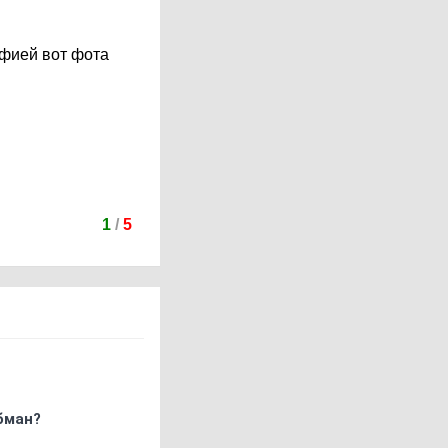
афией вот фота
1
/
5
бман?