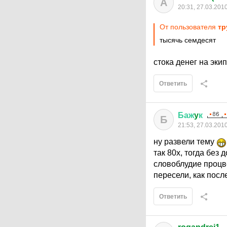
A
20:31, 27.03.201
От пользователя
тр
тысячь семдесят
стока денег на эки
Ответить
Баж
y
к
Б
21:53, 27.03.201
ну развели тему
так 80х, тогда без 
словоблудие процве
пересели, как пос
Ответить