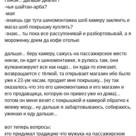
Нинзя... дальше диалог?
-чья шайтан-арба?
-мая
-знаешь где тута шиномонтажка шоб камеру заклеить и
магаз шоб покрышку куплять?
-знаю... ты пока все рассупонивай и разбортовывай, а я
мороженку доем да кофе отопью
дальше... беру камеру, сажусь на пассажирское место
нинзи, он едет к шиномонтажке, я рулюсь там, они
вулканизируют все как надо... он куда-то изчезает,
возвращается с тёлкой, та открывает магазин ибо было
уже к 22-ум часам, продает мне покрышку... (ну так
оказалось что это его шиномонтажка и его магазин и
его продавщица, которую он привез уже из дома)...
потом он меня везет с покрышкой и камерой обратно к
моему моцу... ну дальше я забартовываюсь, собираюсь,
ужинаю и еду дальше...
вот теперь вопросы:
кто придумал традицию что мужука на пассажирском