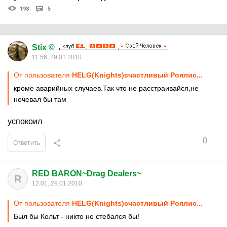
198
5
Stix ©
11:56, 29.01.2010
От пользователя
HELG(Knights)счастливый Роялис...
кроме аварийных случаев.Так что не расстраивайся,не
ночевал бы там
успокоил
0
Ответить
RED BARON~Drag Dealers~
R
12:01, 29.01.2010
От пользователя
HELG(Knights)счастливый Роялис...
Был бы Кольт - никто не стебался бы!