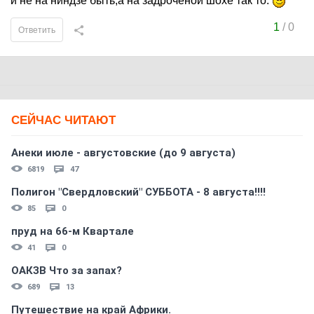
и не на ниндзе быть,а на задроченой шохе так то.
1
/
0
Ответить
СЕЙЧАС ЧИТАЮТ
Анеки июле - августовские (до 9 августа)
6819
47
Полигон "Свердловский" СУББОТА - 8 августа!!!!
85
0
пруд на 66-м Квартале
41
0
ОАКЗВ Что за запах?
689
13
Путешествие на край Африки.