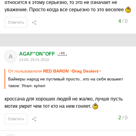
относится к этому серьезно, то это не означает не
уважение. Просто когда все серьезно то это веселее
4
/
0
Ответить
AGAF"ON"OFF
A
14:04, 29.01.2010
От пользователя
RED BARON ~Drag Dealers~
Байкеры народ не пугливый просто...кто на себя возьмет
такое: Упал- купил
кроссача для хороших людей не жалко, лучше пусть
мотик умрет чем тот кто на нем гоняет.
2
/
0
Ответить