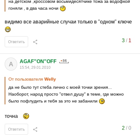
на детском ,кроссовом восьмидесятчике тожа за водофкой
гоняли , в два часа ночи
видимо все аварийные случаи только в "одном" ключе
3
/
1
Ответить
AGAF"ON"OFF
A
15:54, 29.01.2010
От пользователя
Welly
да не было тут стеба лично с моей точки зрения...
Наоборот, народ просто "отвел душу" в теме, где можно
было пофлудить и тебя за это не забанили
точна
2
/
0
Ответить