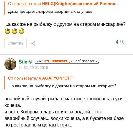
От пользователя
HELG(Knights)счастливый Роялис...
Да,запрещается,кроме аварийных случаев
...а как же на рыбалку с другом на старом минскарике?
4
/
0
Ответить
Stix ©
14:32, 29.01.2010
От пользователя
AGAF"ON"OFF
...а как же на рыбалку с другом на старом минскарике?
аварийный случай: рыба в магазине кончилась, а ухи
хочеца.
я вот с Кофром в ларь гонял за водкой... тож
аварийный случай... водки хочеца, а в буфете на базе
по ресторанным ценам стоит...