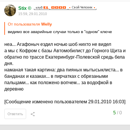
Stix ©
15:59, 29.01.2010
От пользователя
Welly
видимо все аварийные случаи только в "одном" ключе
неа... Агафоныч ездил ночью шоб нихто не видел
а мы с Кофром с базы Автомобилист до Горного Щита и
обратно по трассе Екатеринбург-Полевской средь бела
дня.
наманая такая картина: два пияных мытысыклиста... в
банданах и казаках... в пирчатках с обрезаными
пальцами... как положено вопчем... за водофкой в
деревню
[Сообщение изменено пользователем 29.01.2010 16:03]
5
/
0
Ответить