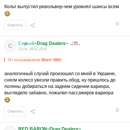
Кольт выпустил револьвер-чем уровнял шансы всем
0
Ответить
Се
p
ый
~Drag Dealers~
С
12:04, 29.01.2010
От пользователя
Stix© ЧН©
аналогичный случай произошел со мной в Украине,
сняли колесо увезли править обод, ну пришлось до
поляны добираться на заднем сидении вариора,
выглядело забавно, пожалел пассажирок вариора
0
Ответить
RED BARON~Drag Dealers~