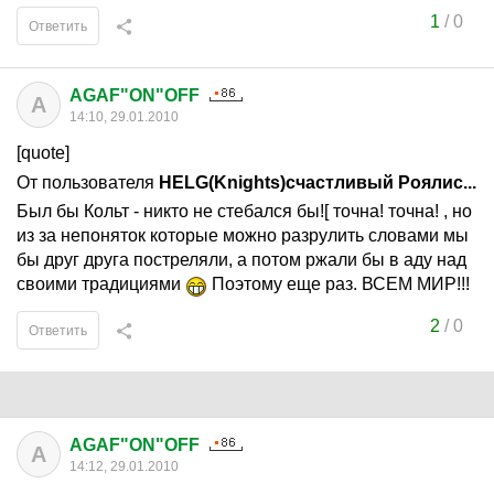
1
/
0
Ответить
AGAF"ON"OFF
A
14:10, 29.01.2010
[quote]
От пользователя
HELG(Knights)счастливый Роялис...
Был бы Кольт - никто не стебался бы![ точна! точна! , но
из за непоняток которые можно разрулить словами мы
бы друг друга постреляли, а потом ржали бы в аду над
своими традициями
Поэтому еще раз. ВСЕМ МИР!!!
2
/
0
Ответить
AGAF"ON"OFF
A
14:12, 29.01.2010