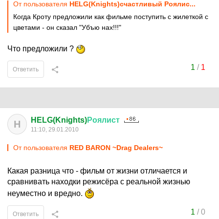
От пользователя
HELG(Knights)счастливый Роялис...
Когда Кроту предложили как фильме поступить с жилеткой с
цветами - он сказал "Убъю нах!!!"
Что предложили ?
1
/
1
Ответить
HELG(Knights)
Роялист
H
11:10, 29.01.2010
От пользователя
RED BARON ~Drag Dealers~
Какая разница что - фильм от жизни отличается и
сравнивать находки режисёра с реальной жизнью
неуместно и вредно.
1
/
0
Ответить