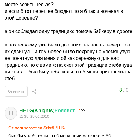
месте возить нельзя?
и если б тот перец ее блюдил, то я б так и ночевал в
этой деревне?
а он соблюдал одну традицию: помочь байкеру в дороге
и похрену ему уже было до своих планов на вечер... он
их сдвинул... и тем более было похрену на упомянутую
не понятную для меня и ой как серьёзную для вас
традицию. но с вами ж на счет этой традиции стебануца
низя-я-я... был бы у тебя кольт, ты б меня пристрелил за
стёб
8
/
0
Ответить
HELG(Knights)
Роялист
H
11:39, 29.01.2010
От пользователя
Stix© ЧН©
был бы у тебя кольт, ты б меня пристрелил за стёб