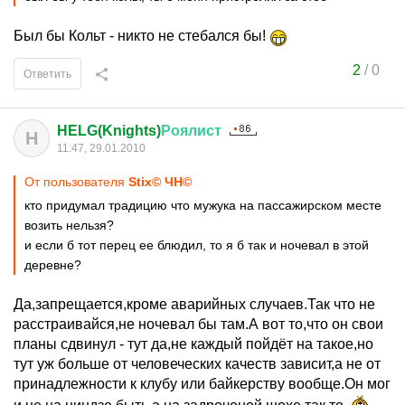
Был бы Кольт - никто не стебался бы!
2
/
0
Ответить
HELG(Knights)
Роялист
H
11:47, 29.01.2010
От пользователя
Stix© ЧН©
кто придумал традицию что мужука на пассажирском месте
возить нельзя?
и если б тот перец ее блюдил, то я б так и ночевал в этой
деревне?
Да,запрещается,кроме аварийных случаев.Так что не
расстраивайся,не ночевал бы там.А вот то,что он свои
планы сдвинул - тут да,не каждый пойдёт на такое,но
тут уж больше от человеческих качеств зависит,а не от
принадлежности к клубу или байкерству вообще.Он мог