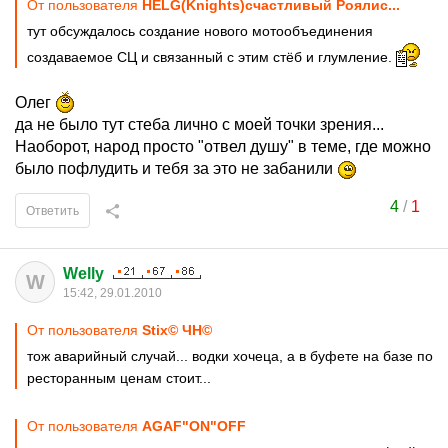
От пользователя
HELG(Knights)счастливый Роялис...
тут обсуждалось создание нового мотообъединения
создаваемое СЦ и связанный с этим стёб и глумление.
Олег
да не было тут стеба лично с моей точки зрения...
Наоборот, народ просто "отвел душу" в теме, где можно
было пофлудить и тебя за это не забанили
4
/
1
Ответить
Welly
W
15:42, 29.01.2010
От пользователя
Stix© ЧН©
тож аварийный случай... водки хочеца, а в буфете на базе по
ресторанным ценам стоит...
От пользователя
AGAF"ON"OFF