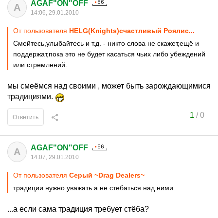
AGAF"ON"OFF
A
14:06, 29.01.2010
От пользователя
HELG(Knights)счастливый Роялис...
Смейтесь,улыбайтесь и т.д. - никто слова не скажет,ещё и
поддержат,пока это не будет касаться чьих либо убеждений
или стремлений.
мы смеёмся над своими , может быть зарождающимися
традициями.
1
/
0
Ответить
AGAF"ON"OFF
A
14:07, 29.01.2010
От пользователя
Серый ~Drag Dealers~
традиции нужно уважать а не стебаться над ними.
...а если сама традиция требует стёба?