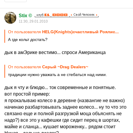
Stix ©
11:30, 29.01.2010
От пользователя
HELG(Knights)счастливый Роялис...
А где кольт достать?
дык в амЭрике вестимо... спроси Американца
От пользователя
Серый ~Drag Dealers~
традиции нужно уважать а не стебаться над ними.
дык я чту и блюдю... ток современные и понятные.
вот простой пример:
я прокалываю колесо в деревне (названгие не важно)
начинаю разбартовывать заднее колесо... ну то что это
связано еще и полной разгрузкой моца объяснять не
надо?) все это у кафешки где сидит перец в шортах,
майке и сланца... кушает мороженку... рядом стоит