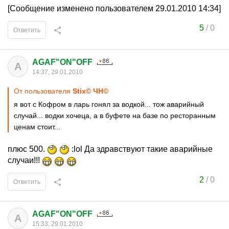
[Сообщение изменено пользователем 29.01.2010 14:34]
5
/
0
Ответить
AGAF"ON"OFF
A
14:37, 29.01.2010
От пользователя
Stix© ЧН©
я вот с Кофром в ларь гонял за водкой... тож аварийный
случай... водки хочеца, а в буфете на базе по ресторанным
ценам стоит...
плюс 500.
:lol Да здравствуют такие аварийные
случаи!!!
2
/
0
Ответить
AGAF"ON"OFF
A
15:33, 29.01.2010