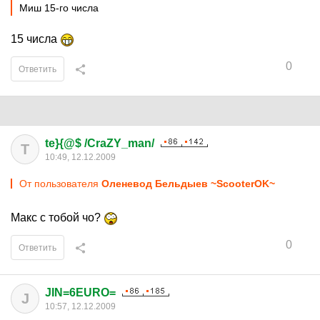
Миш 15-го числа
15 числа
0
Ответить
te}{@$ /CraZY_man/
T
10:49, 12.12.2009
От пользователя
Оленевод Бельдыев ~ScooterOK~
Макс с тобой чо?
0
Ответить
JIN=6EURO=
J
10:57, 12.12.2009