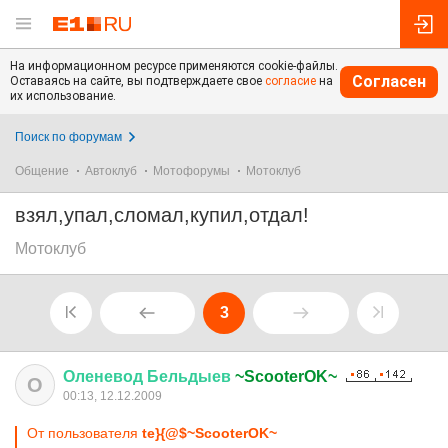
На информационном ресурсе применяются cookie-файлы.
Согласен
Оставаясь на сайте, вы подтверждаете свое
согласие
на
их использование.
Поиск по форумам
Общение
Автоклуб
Мотофорумы
Мотоклуб
взял,упал,сломал,купил,отдал!
Мотоклуб
3
Оленевод
Бельдыев
~ScooterOK~
О
00:13, 12.12.2009
От пользователя
te}{@$~ScooterOK~