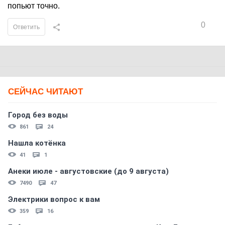
попьют точно.
0
Ответить
СЕЙЧАС ЧИТАЮТ
Город без воды
861
24
Нашла котёнка
41
1
Анеки июле - августовские (до 9 августа)
7490
47
Электрики вопрос к вам
359
16