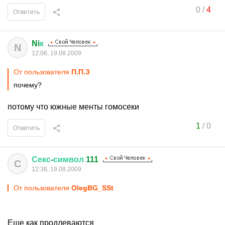
0
/
4
Ответить
Ni
к
N
12:06, 19.08.2009
От пользователя
П.П.З
почему?
потому что южные менты гомосеки
1
/
0
Ответить
Секс
-
символ
111
С
12:38, 19.08.2009
От пользователя
OlegBG_SSt
Еще как продлеваются