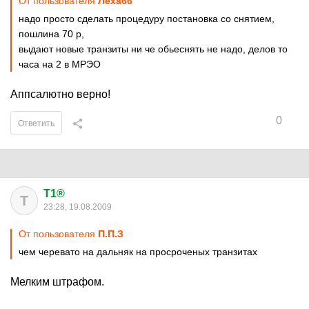
От пользователя
Леха66
надо просто сделать процедуру постановка со снятием,
пошлина 70 р,
выдают новые транзиты ни че обьеснять не надо, делов то
часа на 2 в МРЭО
Аппсалютно верно!
0
Ответить
T1®
T
23:28, 19.08.2009
От пользователя
П.П.З
чем черевато на дальняк на просроченых транзитах
Мелким штрафом.