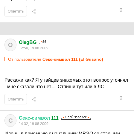
0
Ответить
OlegBG
O
12:50, 19.08.2009
От пользователя
Секс-символ 111 (El Gusano)
Раскажи как? Я у гайцев знакомых этот вопрос уточнял
- мне сказали что нет..... Отпиши тут или в ЛС
0
Ответить
Секс
-
символ
111
С
14:32, 19.08.2009
Идешь в приемную к начальнику МРЭО со старыми