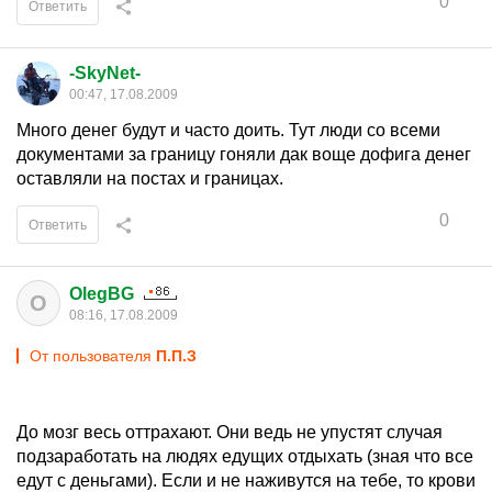
0
Ответить
-SkyNet-
00:47, 17.08.2009
Много денег будут и часто доить. Тут люди со всеми
документами за границу гоняли дак воще дофига денег
оставляли на постах и границах.
0
Ответить
OlegBG
O
08:16, 17.08.2009
От пользователя
П.П.З
До мозг весь оттрахают. Они ведь не упустят случая
подзаработать на людях едущих отдыхать (зная что все
едут с деньгами). Если и не наживутся на тебе, то крови