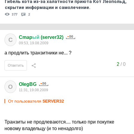
Гибель кота из-за халатности приюта Кот Леопольд,
скрытиe информации и самолечение.
377
2
Cmap
ый
(server32)
C
09:53, 19.08.2009
а продлить транзитники не... ?
2
/
0
Ответить
OlegBG
O
11:31, 19.08.2009
От пользователя
SERVER32
Транзиты не продлеваются.... только при покупке
новому владельцу (и то ненадолго)