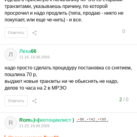
транзитами, указываешь причину, по которой
просрочил и надо продлить (типа, продаю - никто не
покупает, или еще че-нить) - и все.
0
Ответить
Леха
66
Л
21:16, 19.08.2009
надо просто сделать процедуру постановка со снятием,
пошлина 70 р,
выдают новые транзиты ни че обьеснять не надо,
делов то часа на 2 в МРЭО
2
/
0
Ответить
Rom
ь
)
ч
(
мотоциклист
)
R
21:25, 19.08.2009