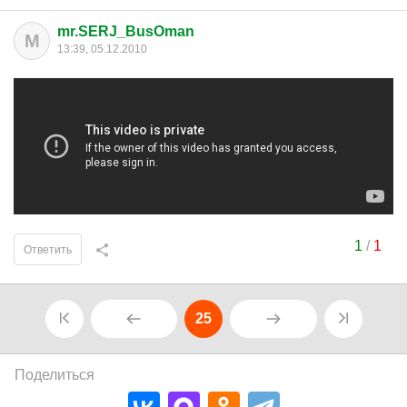
mr.SERJ_BusOman
M
13:39, 05.12.2010
1
/
1
Ответить
25
Поделиться