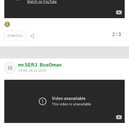
2
/
3
Ответить
mr.SERJ_BusOman
M
14:04, 28.11.2010