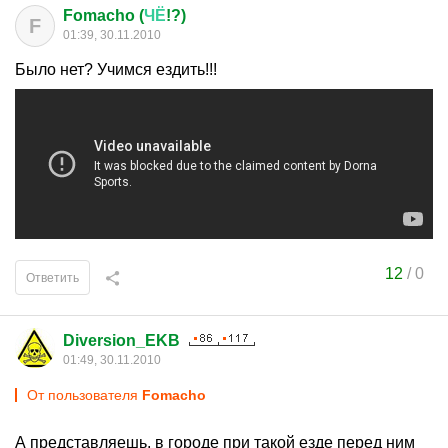
Fomacho (
ЧЁ
!?)
F
01:39, 30.11.2010
Было нет? Учимся ездить!!!
12
/
0
Ответить
Diversion_EKB
01:49, 30.11.2010
От пользователя
Fomacho
А представляешь, в городе при такой езде перед ним