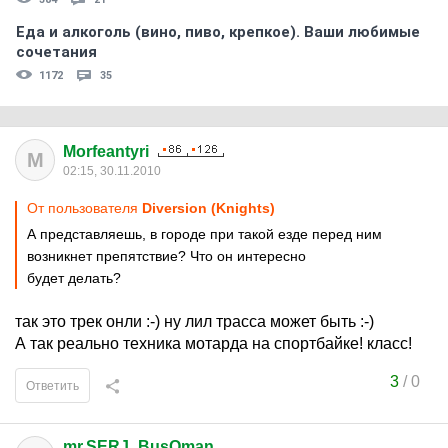
Еда и алкоголь (вино, пиво, крепкое). Ваши любимые
сочетания
1172
35
Morfeantyri
M
02:15, 30.11.2010
От пользователя
Diversion (Knights)
А представляешь, в городе при такой езде перед ним
возникнет препятствие? Что он интересно
будет делать?
так это трек онли :-) ну лил трасса может быть :-)
А так реально техника мотарда на спортбайке! класс!
3
/
0
Ответить
mr.SERJ_BusOman