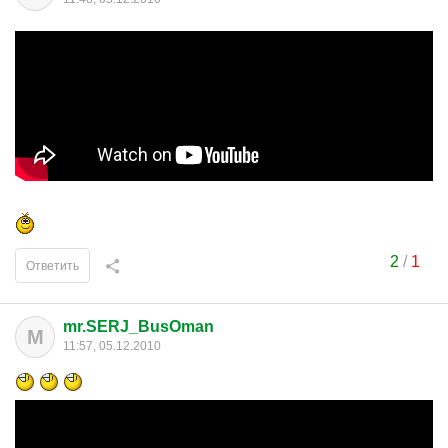
2
/
1
Ответить
mr.SERJ_BusOman
M
11:57, 05.12.2010