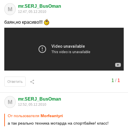
mr.SERJ_BusOman
M
12:47, 05.12.2010
баян,но красиво!!!
1
/
1
Ответить
mr.SERJ_BusOman
M
12:52, 05.12.2010
От пользователя
Morfeantyri
а так реально техника мотарда на спортбайке! класс!