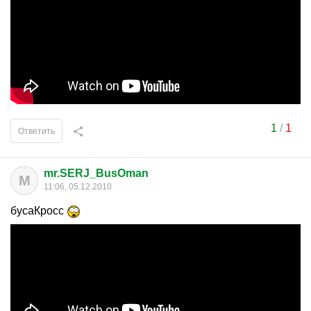
1
/
1
Ответить
mr.SERJ_BusOman
M
11:06, 05.12.2010
бусаКросс