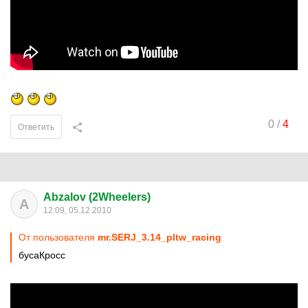
0
/
4
Ответить
Abzalov (2Wheelers)
A
12:09, 05.12.2010
От пользователя
mr.SERJ_3.14_pltw_racing
бусаКросс