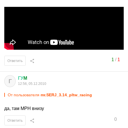
1
/
1
Ответить
ГУ
M
Г
12:56, 05.12.2010
От пользователя
mr.SERJ_3.14_pltw_racing
да, там MPH внизу
0
Ответить