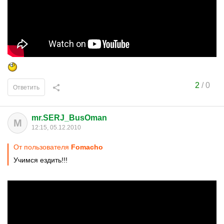
2
/
0
Ответить
mr.SERJ_BusOman
M
12:15, 05.12.2010
От пользователя
Fomacho
Учимся ездить!!!