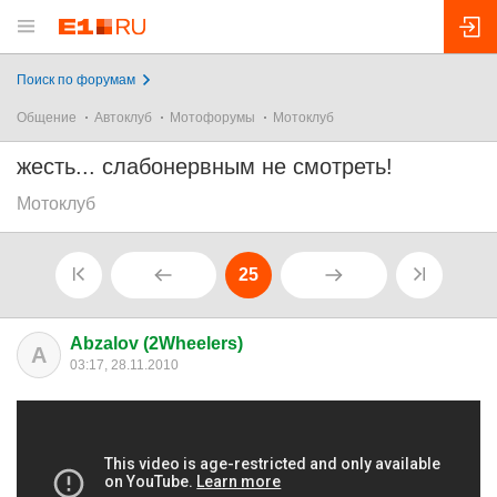
Поиск по форумам
Общение
Автоклуб
Мотофорумы
Мотоклуб
жесть... слабонервным не смотреть!
Мотоклуб
25
Abzalov (2Wheelers)
A
03:17, 28.11.2010