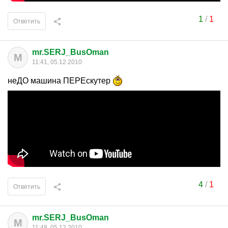
1
/
1
Ответить
mr.SERJ_BusOman
M
11:41, 05.12.2010
неДО машина ПЕРЕскутер
4
/
1
Ответить
mr.SERJ_BusOman
M
11:48, 05.12.2010