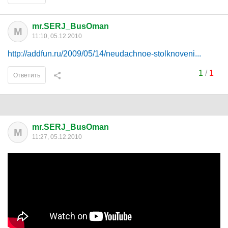
mr.SERJ_BusOman
M
11:10, 05.12.2010
http://addfun.ru/2009/05/14/neudachnoe-stolknoveni...
1
/
1
Ответить
mr.SERJ_BusOman
M
11:27, 05.12.2010