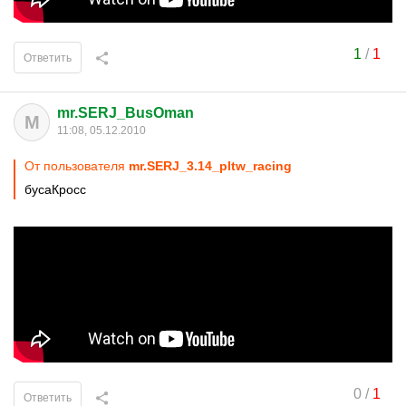
1
/
1
Ответить
mr.SERJ_BusOman
M
11:08, 05.12.2010
От пользователя
mr.SERJ_3.14_pltw_racing
бусаКросс
0
/
1
Ответить