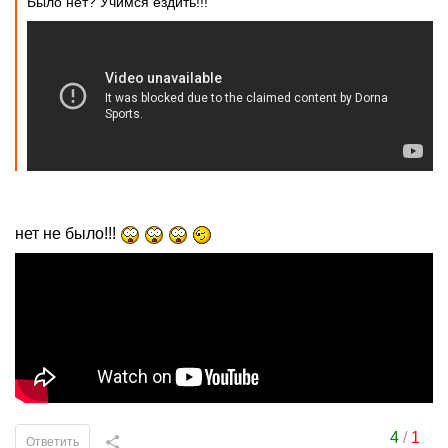
Было нет? Учимся ездить!!!
нет не было!!!
4
/
1
Ответить