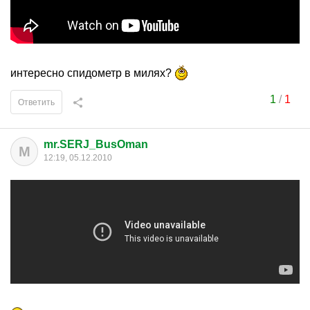
интересно спидометр в милях?
1
/
1
Ответить
mr.SERJ_BusOman
M
12:19, 05.12.2010