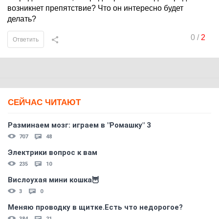
возникнет препятствие? Что он интересно будет
делать?
0
/
2
Ответить
СЕЙЧАС ЧИТАЮТ
Разминаем мозг: играем в "Ромашку" 3
707
48
Электрики вопрос к вам
235
10
Вислоухая мини кошка🦉
3
0
Меняю проводку в щитке.Есть что недорогое?
384
21