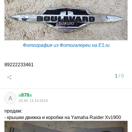
Фотография из Фотогалереи на E1.ru
89222233461
1
/
0
а
878
а
А
20:49, 14.10.2018
продам:
- крышки движка и коробки на Yamaha Raider Xv1900