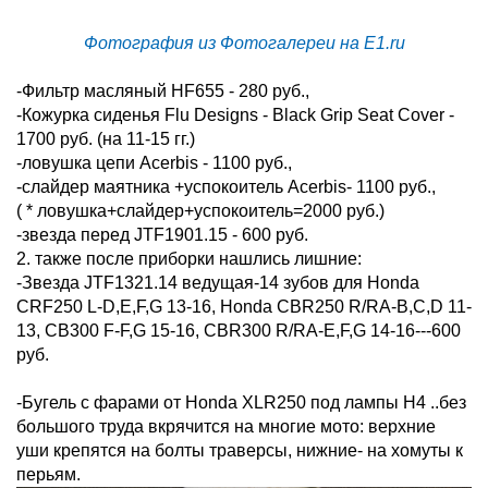
Фотография из Фотогалереи на E1.ru
-Фильтр масляный HF655 - 280 руб.,
-Кожурка сиденья Flu Designs - Black Grip Seat Cover -
1700 руб. (на 11-15 гг.)
-ловушка цепи Acerbis - 1100 руб.,
-слайдер маятника +успокоитель Acerbis- 1100 руб.,
( * ловушка+слайдер+успокоитель=2000 руб.)
-звезда перед JTF1901.15 - 600 руб.
2. также после приборки нашлись лишние:
-Звезда JTF1321.14 ведущая-14 зубов для Honda
CRF250 L-D,E,F,G 13-16, Honda CBR250 R/RA-B,C,D 11-
13, CB300 F-F,G 15-16, CBR300 R/RA-E,F,G 14-16---600
руб.
-Бугель с фарами от Honda XLR250 под лампы Н4 ..без
большого труда вкрячится на многие мото: верхние
уши крепятся на болты траверсы, нижние- на хомуты к
перьям.