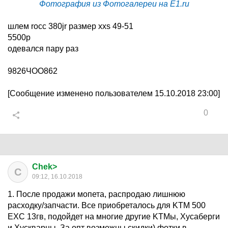
Фотография из Фотогалереи на E1.ru
шлем rocc 380jr размер xxs 49-51
5500р
одевался пару раз
9826ЧОО862
[Сообщение изменено пользователем 15.10.2018 23:00]
0
Chek>
C
09:12, 16.10.2018
1. После продажи мопета, распродаю лишнюю
расходку/запчасти. Все приобреталось для KTM 500
EXC 13гв, подойдет на многие другие KTMы, Хусаберги
и Хускварны. За опт возможны скидки) фотки в