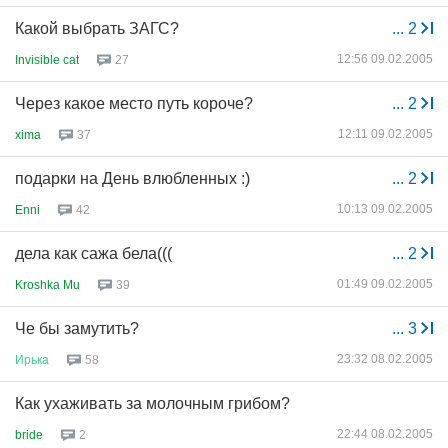
Какой выбрать ЗАГС?
...
2
12:56 09.02.2005
Invisible cat
27
Через какое место путь короче?
...
2
12:11 09.02.2005
xima
37
подарки на День влюбленных :)
...
2
10:13 09.02.2005
Enni
42
дела как сажа бела(((
...
2
01:49 09.02.2005
Kroshka Mu
39
Че бы замутить?
...
3
23:32 08.02.2005
Ирька
58
Как ухаживать за молочным грибом?
22:44 08.02.2005
bride
2