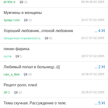
09:49 08.02.2005
M
Т
RIX ®
32
Мужчины и женщины
20:37 07.02.2005
Syntax
Е
rror
15
Хороший любовник...плохой любовник
...
4
20:17 07.02.2005
Загадочная
откровенность
91
пинин фарина
18:57 07.02.2005
пуст
o
5
Любимый попал в больницу...(((
...
2
18:38 07.02.2005
Like_a_Bird
34
Рецепт ролл, плиз!
18:35 07.02.2005
SP 1
10
Тема скучная. Рассуждение о теле.
...
5