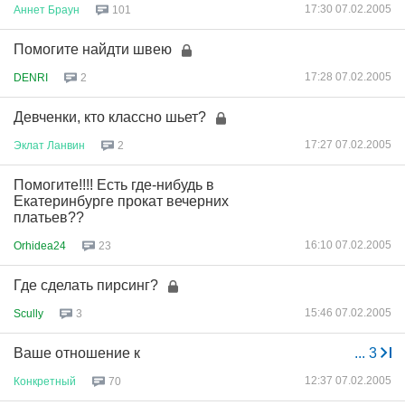
17:30 07.02.2005
Аннет
Браун
101
Помогите найдти швею
17:28 07.02.2005
DENRI
2
Девченки, кто классно шьет?
17:27 07.02.2005
Эклат
Ланвин
2
Помогите!!!! Есть где-нибудь в
Екатеринбурге прокат вечерних
платьев??
16:10 07.02.2005
Orhidea24
23
Где сделать пирсинг?
15:46 07.02.2005
Scully
3
Ваше отношение к
...
3
12:37 07.02.2005
Конкретный
70