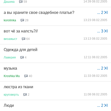
14:39 08.02.2005
Дашика
59
а вы храните свое свадебное платье?
...
2
13:23 08.02.2005
korolinka
28
вот чё за напсть?//
...
3
13:13 08.02.2005
визажыст
64
Одежда для детей
12:11 08.02.2005
Лаверия
4
музыка
...
2
11:33 08.02.2005
Kroshka Mu
40
люстра из ткани
11:08 08.02.2005
круговерть
2
Люди
...
2