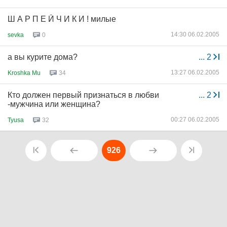
Ш А Р П Е Й Ч И К И ! милые
14:30 06.02.2005
sevka
0
а вы курите дома?
...
2
13:27 06.02.2005
Kroshka Mu
34
Кто должен первый признаться в любви
...
2
-мужчина или женщина?
00:27 06.02.2005
Tyusa
32
926