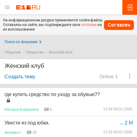
На информационном ресурсе применяются cookie-файлы.
Согласен
Оставаясь на сайте, вы подтверждаете свое
согласие
на
их использование.
Поиск по форумам
Общение
Общество
Женский клуб
Женский клуб
Создать тему
Online 1
где купить средство по уходу за обувью??
13:34 09.02.2005
Наташа
Богдашина
6
Увести из под юбки.
...
2
13:26 09.02.2005
визажыст
36