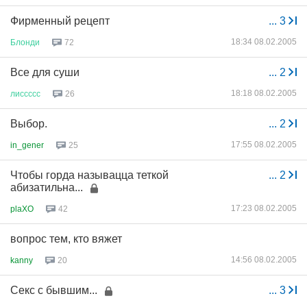
Фирменный рецепт
...
3
18:34 08.02.2005
Блонди
72
Все для суши
...
2
18:18 08.02.2005
лиссссс
26
Выбор.
...
2
17:55 08.02.2005
in_gener
25
Чтобы горда называцца теткой
...
2
абизатильна...
17:23 08.02.2005
plaXO
42
вопрос тем, кто вяжет
14:56 08.02.2005
kanny
20
Секс с бывшим...
...
3