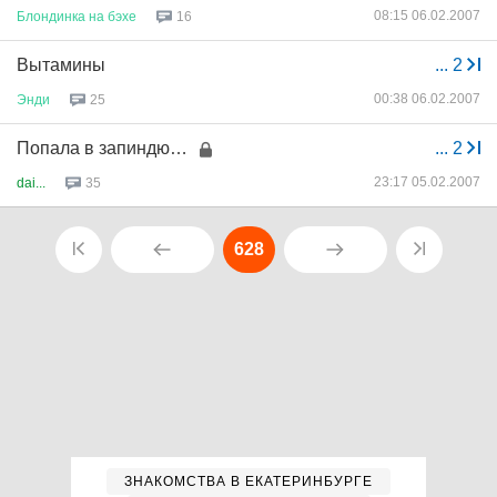
08:15 06.02.2007
Блондинка
на
бэхе
16
Вытамины
...
2
00:38 06.02.2007
Энди
25
Попала в запиндю…
...
2
23:17 05.02.2007
dai...
35
628
ЗНАКОМСТВА В ЕКАТЕРИНБУРГЕ