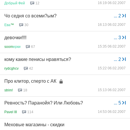
16:19 06.02.2007
Добрый
Фей
12
Чо седня со всеми?ым?
...
2
16:13 06.02.2007
Ева
™
30
девочки!!!!
...
3
15:35 06.02.2007
soom
ерки
67
кому какие пенисы нравяться?
...
2
15:22 06.02.2007
rydcghcv
42
Про клитор, сперто с АК
15:13 06.02.2007
strim!
18
Ревность? Паранойя? Или Любовь?
...
5
14:53 06.02.2007
Pavel III
114
Меховые магазины - скидки