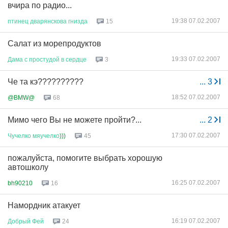
вчира по радио...
19:38 07.02.2007
птинец
дварянскова
гнизда
15
Салат из морепродуктов
19:33 07.02.2007
Дама
с
простудой
в
сердце
3
Че та кэ??????????
...
3
18:52 07.02.2007
@BMW@
68
Мимо чего Вы не можете пройти?...
...
2
17:30 07.02.2007
Чучелко
мяучелко
)))
45
пожалуйста, помогите выбрать хорошую
автошколу
16:25 07.02.2007
bh90210
16
Намордник атакует
16:19 07.02.2007
Добрый
Фей
24