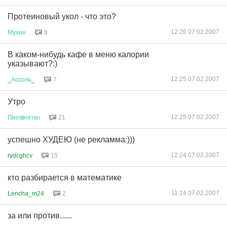
Протеиновый укол - что это?
12:26 07.02.2007
Мухин
8
В каком-нибудь кафе в меню калории
указывают?:)
12:25 07.02.2007
_
Ассоль
_
7
Утро
12:25 07.02.2007
П
i
нгв
i
нятко
21
успешно ХУДЕЮ (не рекламма:)))
12:24 07.02.2007
rydcghcv
15
кто разбирается в математике
11:14 07.02.2007
Lencha_m24
2
за или против......