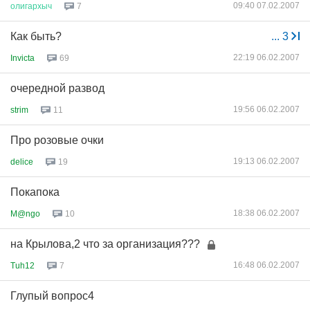
09:40 07.02.2007
олигархыч
7
Как быть?
...
3
22:19 06.02.2007
Invicta
69
очередной развод
19:56 06.02.2007
strim
11
Про розовые очки
19:13 06.02.2007
delice
19
Покапока
18:38 06.02.2007
M@ngo
10
на Крылова,2 что за организация???
16:48 06.02.2007
Tuh12
7
Глупый вопрос4