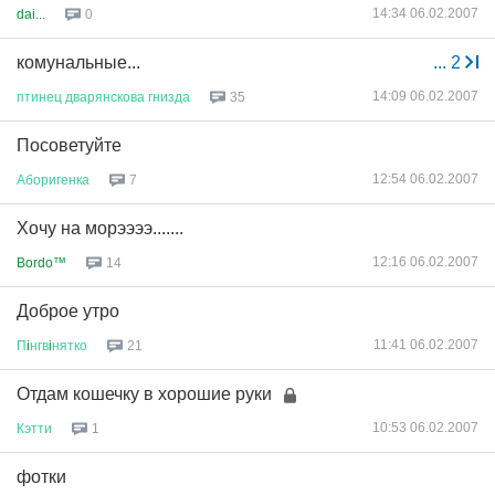
14:34 06.02.2007
dai...
0
комунальные...
...
2
14:09 06.02.2007
птинец
дварянскова
гнизда
35
Посоветуйте
12:54 06.02.2007
Аборигенка
7
Хочу на морээээ.......
12:16 06.02.2007
Bordo™
14
Доброе утро
11:41 06.02.2007
П
i
нгв
i
нятко
21
Отдам кошечку в хорошие руки
10:53 06.02.2007
Кэтти
1
фотки