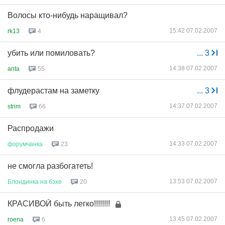
Волосы кто-нибудь наращивал?
15:42 07.02.2007
rk13
4
убить или помиловать?
...
3
14:38 07.02.2007
anta
55
флудерастам на заметку
...
3
14:37 07.02.2007
strim
66
Распродажи
14:33 07.02.2007
форумчанка
23
не смогла разбогатеть!
13:53 07.02.2007
Блондинка
на
бэхе
20
КРАСИВОЙ быть легко!!!!!!!!
13:45 07.02.2007
roena
6