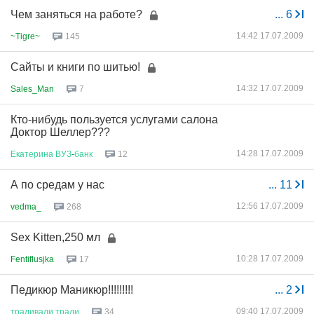
Чем заняться на работе?
...
6
14:42 17.07.2009
~Tigre~
145
Сайты и книги по шитью!
14:32 17.07.2009
Sales_Man
7
Кто-нибудь пользуется услугами салона
Доктор Шеллер???
14:28 17.07.2009
Екатерина
ВУЗ
-
банк
12
А по средам у нас
...
11
12:56 17.07.2009
vedma_
268
Sex Kitten,250 мл
10:28 17.07.2009
Fentiflusjka
17
Педикюр Маникюр!!!!!!!!!
...
2
09:40 17.07.2009
траливали
трали
34