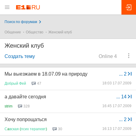
Поиск по форумам
Общение
Общество
Женский клуб
Женский клуб
Создать тему
Online 4
Мы выезжаем в 18.07.09 на природу
...
2
18:03 17.07.2009
Добрый
Фей
47
а давайте сегодня
...
14
16:45 17.07.2009
strim
328
Хочу попрощаться
...
2
16:13 17.07.2009
С
a
вская
(
псих
терапевт
)
30