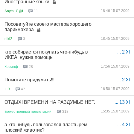
Иностранные языки
18:46 15.07.2009
Anyta_C@t
11
Посоветуйте своего мастера хорошего
парикмахера
18:45 15.07.2009
niki2
3
кто собирается покупать что-нибудь в
...
2
ИКЕА, нужна помощь!
17:56 15.07.2009
Коринф
28
Помогите придумать!!!
...
2
16:50 15.07.2009
ILR
47
ОТДЫХ! ВРЕМЕНИ НА РАЗДУМЬЕ НЕТ.
...
13
15:35 15.07.2009
Божественный
пролетарий
318
а кто нибудь пользовался пластырем
...
4
плоский животик?