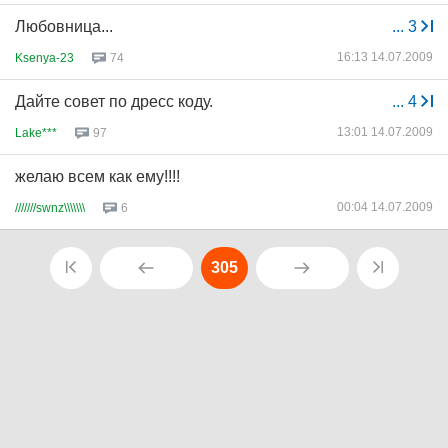
Любовница...
...
3
16:13 14.07.2009
Ksenya-23
74
Дайте совет по дресс коду.
...
4
13:01 14.07.2009
Lake***
97
желаю всем как ему!!!!
00:04 14.07.2009
///////swnz\\\\\\\
6
305