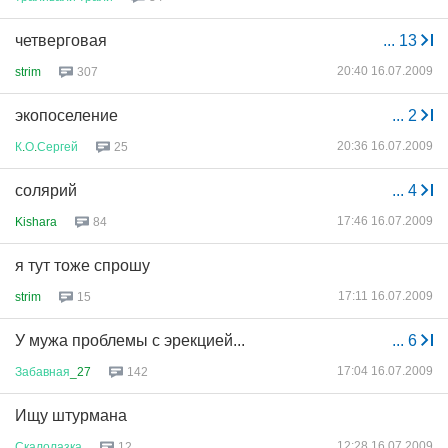
четверговая
...
13
20:40 16.07.2009
strim
307
экопоселение
...
2
20:36 16.07.2009
К
.
О
.
Сергей
25
солярий
...
4
17:46 16.07.2009
Kishara
84
я тут тоже спрошу
17:11 16.07.2009
strim
15
У мужа проблемы с эрекцией...
...
6
17:04 16.07.2009
Забавная
_27
142
Ищу штурмана
12:28 16.07.2009
Скалолазка
12