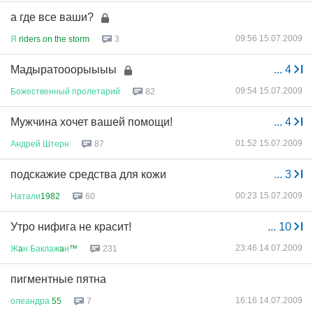
а где все ваши?
09:56 15.07.2009
Я
riders on the storm
3
Мадыратооорыыыы
...
4
09:54 15.07.2009
Божественный
пролетарий
82
Мужчина хочет вашей помощи!
...
4
01:52 15.07.2009
Андрей
Штерн
87
подскажие средства для кожи
...
3
00:23 15.07.2009
Натали
1982
60
Утро нифига не красит!
...
10
23:46 14.07.2009
Ж
a
н
Баклаж
a
н
™
231
пигментные пятна
16:16 14.07.2009
олеандра
55
7