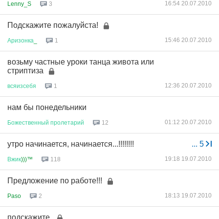
16:54 20.07.2010
Lenny_S
3
Подскажите пожалуйста!
15:46 20.07.2010
Аризонка
_
1
возьму частные уроки танца живота или
стриптиза
12:36 20.07.2010
всяизсебя
1
нам бы понедельники
01:12 20.07.2010
Божественный
пролетарий
12
утро начинается, начинается...!!!!!!!!
...
5
19:18 19.07.2010
Вжик
)))™
118
Предложение по работе!!!
18:13 19.07.2010
Paso
2
подскажите.