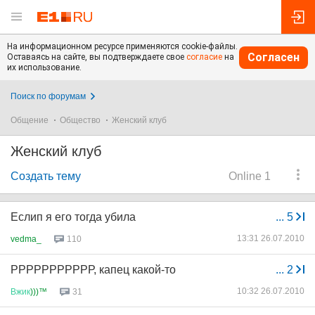
На информационном ресурсе применяются cookie-файлы.
Согласен
Оставаясь на сайте, вы подтверждаете свое
согласие
на
их использование.
Поиск по форумам
Общение
Общество
Женский клуб
Женский клуб
Создать тему
Online 1
Еслип я его тогда убила
...
5
13:31 26.07.2010
vedma_
110
РРРРРРРРРРР, капец какой-то
...
2
10:32 26.07.2010
Вжик
)))™
31