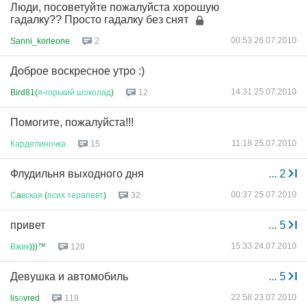
Люди, посоветуйте пожалуйста хорошую
гадалку?? Просто гадалку без снят
00:53 26.07.2010
Sanni_korleone
2
Доброе воскресное утро :)
14:31 25.07.2010
Bird81(
я
-
горький
шоколад
)
12
Помогите, пожалуйста!!!
11:18 25.07.2010
Карделиночка
15
Флудильня выходного дня
...
2
00:37 25.07.2010
С
a
вская
(
псих
терапевт
)
32
привет
...
5
15:33 24.07.2010
Вжик
)))™
120
Девушка и автомобиль
...
5
22:58 23.07.2010
lis
о
vred
118