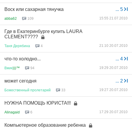
Воск или сахарная тянучка
...
5
15:55 21.07.2010
abba62
109
Где в Екатеринбурге купить LAURA
CLEMENT????
21:10 20.07.2010
Таня
Дерябина
4
что-то холодно...
...
4
19:29 20.07.2010
Вжик
)))™
94
может сегодня
...
2
19:27 20.07.2010
Божественный
пролетарий
33
НУЖНА ПОМОЩЬ ЮРИСТА!!!
17:29 20.07.2010
Alinagaid
6
Компьютерное образование ребенка