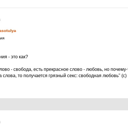
8
asotulya
ния
ия - это как?
лово - свобода, есть прекрасное слово - любовь, но почему-
 слова, то получается грязный секс: свободная любовь" (с) :
8