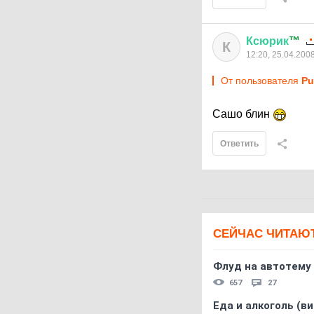
Ксюрик
™
К
12:20, 25.04.200
От пользователя
P
Сашо блин
Ответить
СЕЙЧАС ЧИТАЮ
Флуд на автотему
657
27
Еда и алкоголь (в