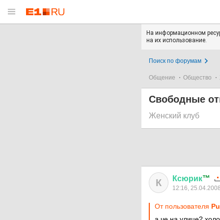
На информационном ресур
на их использование.
Поиск по форумам
Общение
Общество
Свободные о
Женский клуб
Ксюрик
™
К
12:16, 25.04.200
От пользователя
P
а че на улице? хол