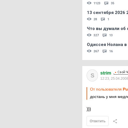
1123
35
13 сентября 2026
28
1
Что вы думали об 
327
13
Одиссея Нолана в
267
16
strim
S
12:23, 25.04.200
От пользователя
P
достань у мня медл
)))
Ответить