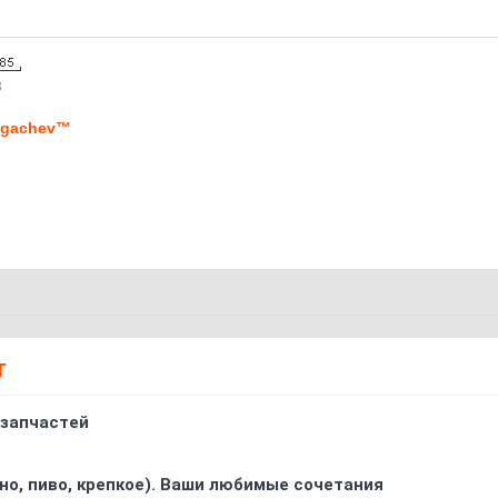
8
ugachev™
Т
 запчастей
ино, пиво, крепкое). Ваши любимые сочетания