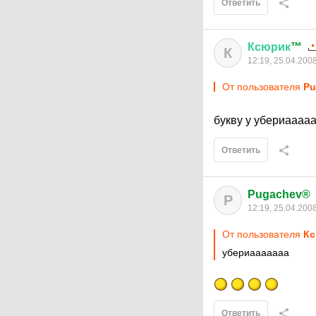
Ответить
Ксюрик
™
К
12:19, 25.04.200
От пользователя
P
букву у убериаааа
Ответить
Pugachev®
P
12:19, 25.04.200
От пользователя
Кс
убериааааааа
Ответить