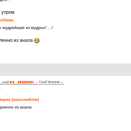
м утром
лобама
о мудрейшая из мудрых"..../
ленно из анала
8
юрик (всехлюблю)
дленно из анала