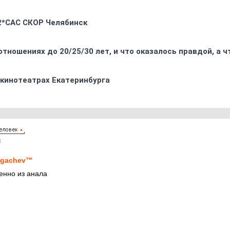
 2*CAC СКОР Челябинск
отношениях до 20/25/30 лет, и что оказалось правдой, а 
 кинотеатрах Екатеринбурга
8
ugachev™
енно из анала