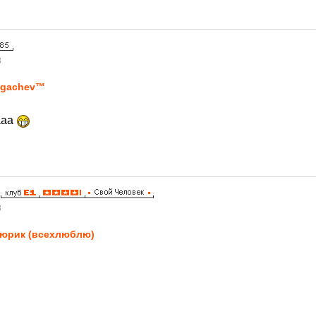
8
ugachev™
ааа
8
юрик (всехлюблю)