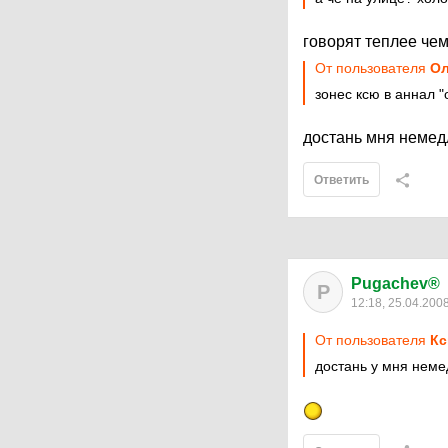
говорят теплее че
От пользователя
О
зонес ксю в аннал "
достань мня немед
Ответить
Pugachev®
P
12:18, 25.04.200
От пользователя
Кс
достань у мня неме