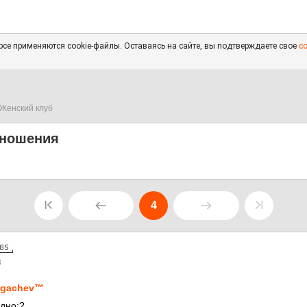
се применяются cookie-файлы. Оставаясь на сайте, вы подтверждаете свое
с
Женский клуб
тношения
4
8
ugachev™
одно:?