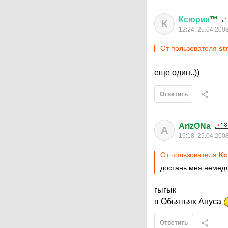
Ксюрик
™
К
12:24, 25.04.200
От пользователя
st
еще один..))
Ответить
ArizONa
A
16:18, 25.04.200
От пользователя
Кс
достань мня немед
гыгык
в Обьятьях Ануса
Ответить