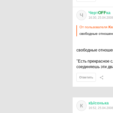
Черт
OFF
ка
Ч
16:30, 25.04.200
От пользователя
Kr
свободные отноше
свободные отношен
"Есть прекрасное с
соединяешь эти два
Ответить
кЫсонька
К
16:52, 25.04.200