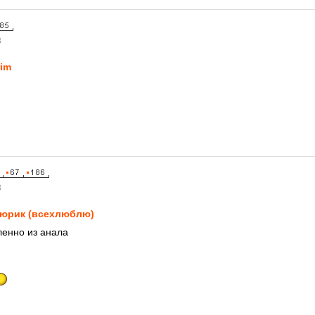
8
rim
8
юрик (всехлюблю)
ленно из анала