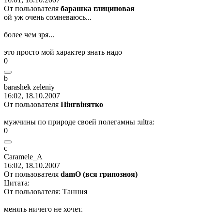
От пользователя
барашка глициновая
ой уж очень сомневаюсь...
более чем зря...
это просто мой характер знать надо
0
b
barashek zeleniy
16:02, 18.10.2007
От пользователя
Пiнгвiнятко
мужчины по природе своей полегамны
:ultra:
0
c
Caramele_A
16:02, 18.10.2007
От пользователя
damО (вся грипозноя)
Цитата:
От пользователя: Танння
менять ничего не хочет.