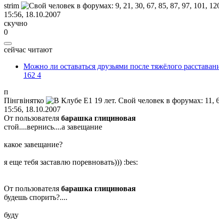
strim
15:56, 18.10.2007
скучно
0
сейчас читают
Можно ли оставаться друзьями после тяжёлого расставан
162
4
п
П
i
нгв
i
нятко
15:56, 18.10.2007
От пользователя
барашка глициновая
стой....вернись....а завещание
какое завещание?
я еще тебя заставлю поревновать)))
:bes:
От пользователя
барашка глициновая
будешь спорить?....
буду