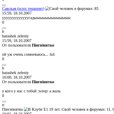
С
a
вская
(
псих
терапевт
)
15:59, 18.10.2007
ууууууууууууугадыыыыыыыыыыыыы
0
b
barashek zeleniy
15:59, 18.10.2007
От пользователя
Пiнгвiнятко
ой уж очень сомневаюсь...
:lol:
0
b
barashek zeleniy
16:00, 18.10.2007
От пользователя
Пiнгвiнятко
у кого у нас с тобой
:weep:
а жаль
0
п
П
i
нгв
i
нятко
16:01, 18.10.2007