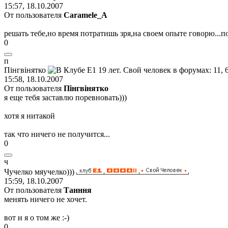
15:57, 18.10.2007
От пользователя
Caramele_A
решать тебе,но время потратишь зря,на своем опыте говорю...п
0
п
П
i
нгв
i
нятко
15:58, 18.10.2007
От пользователя
Пiнгвiнятко
я еще тебя заставлю поревновать)))
хотя я нитакой
так что ничего не получится...
0
ч
Чучелко
мяучелко
)))
15:59, 18.10.2007
От пользователя
Танння
менять ничего не хочет.
вот и я о том же
:-)
0