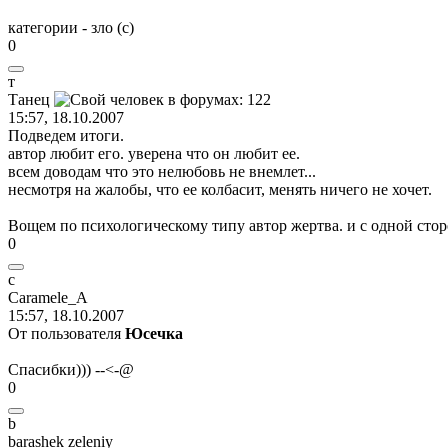
категории - зло (с)
0
т
Тан
e
ц
15:57, 18.10.2007
Подведем итоги.
автор любит его. уверена что он любит ее.
всем доводам что это нелюбовь не внемлет...
несмотря на жалобы, что ее колбасит, менять ничего не хочет.
Вощем по психологическому типу автор жертва. и с одной стор
0
c
Caramele_A
15:57, 18.10.2007
От пользователя
Юсечка
Спасибки))) --<-@
0
b
barashek zeleniy