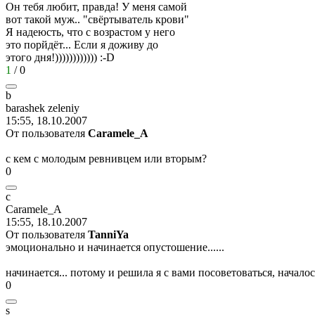
Он тебя любит, правда! У меня самой
вот такой муж.. "свёртыватель крови"
Я надеюсть, что с возрастом у него
это порйдёт... Если я доживу до
этого дня!))))))))))))
:-D
1
/
0
b
barashek zeleniy
15:55, 18.10.2007
От пользователя
Caramele_A
с кем с молодым ревнивцем или вторым?
0
c
Caramele_A
15:55, 18.10.2007
От пользователя
TanniYa
эмоционально и начинается опустошение......
начинается... потому и решила я с вами посоветоваться, началос
0
s