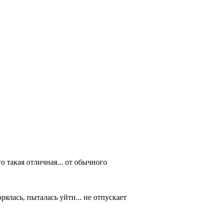
го такая отличная... от обычного
орялась, пыталась уйти... не отпускает