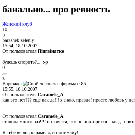
банально... про ревность
Женский клуб
10
b
barashek zeleniy
15:54, 18.10.2007
От пользователя
Пiнгвiнятко
будешь спорить?....
:-p
0
в
Варюжка
15:55, 18.10.2007
От пользователя
Caramele_A
как это нет??? еще как да!!! я знаю, правда! просто любовь у не
От пользователя
Caramele_A
ставила много раз!!!! он клялся, что не повторится... когда повт
Я тебе верю , карамеля, и понимайу!