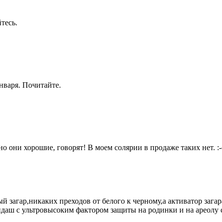
тесь.
января. Почитайте.
о они хорошие, говорят! В моем солярии в продаже таких нет. :-
й загар,никаких преходов от белого к черному,а активатор зага
даш с ультровысоким фактором защиты на родинки и на ареолу со