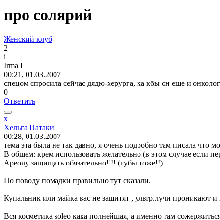
про солярий
Женский клуб
2
i
Irma I
00:21, 01.03.2007
спецом спросила сейчас дядю-херурга, ка кбы он еще и онколог.
0
Ответить
х
Хельга
Патаки
00:28, 01.03.2007
тема эта была не так давно, я очень подробно там писала что мо
В общем: крем использовать желательно (в этом случае если пе
Ареолу защищать обязательно!!!! (губы тоже!!)
По поводу помадки правильно тут сказали.
Купальник или майка вас не защитят , ультр.лучи проникают и 
Вся косметика soleo кака полнейшая, а именно там сожержиться