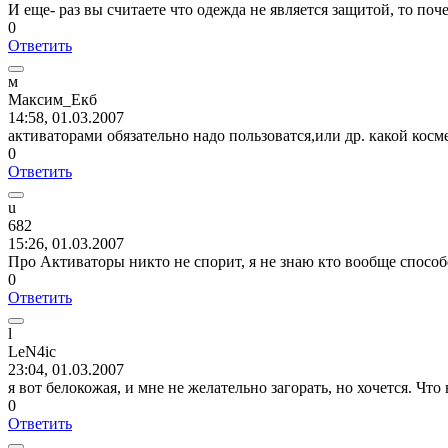
И еще- раз вы считаете что одежда не является защитой, то по
0
Ответить
м
Максим
_
Екб
14:58, 01.03.2007
активаторами обязательно надо пользоватся,или др. какой косме
0
Ответить
u
682
15:26, 01.03.2007
Про Активаторы никто не спорит, я не знаю кто вообще способ
0
Ответить
l
LeN4ic
23:04, 01.03.2007
я вот белокожая, и мне не желательно загорать, но хочется. Чт
0
Ответить