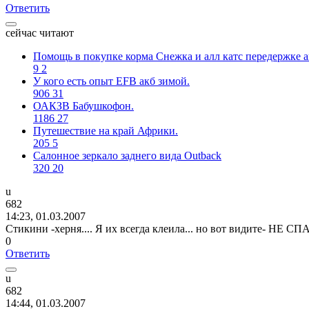
Ответить
сейчас читают
Помощь в покупке корма Снежка и алл катс передержке а
9
2
У кого есть опыт EFB акб зимой.
906
31
ОАКЗВ Бабушкофон.
1186
27
Путешествие на край Африки.
205
5
Салонное зеркало заднего вида Outback
320
20
u
682
14:23, 01.03.2007
Стикини -херня.... Я их всегда клеила... но вот видите- НЕ С
0
Ответить
u
682
14:44, 01.03.2007