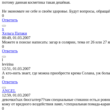
потому данная косметика такая дешёвая.
Не экономьте не себе и своём здоровье. Будут вопросы, обращай
0
Ответить
х
Хельга
Патаки
00:49, 01.03.2007
Можете в поиске написать: загар в солярии, тема от 26 или 27 
0
Ответить
l
levirina
12:51, 01.03.2007
А кто-нить знает, где можна приобрести крема Солана, уж больн
0
Ответить
ANG
Е
L
12:59, 01.03.2007
девочки!хах бюсгалтер??там специальные стикини есть,и ровны
кожу от вредного воздействия ламп,+специальная помада-каран
0