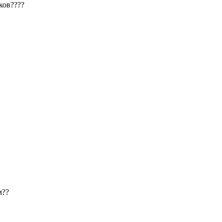
ков????
м??