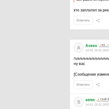
кто заплатил за рек
Ответить
Axess
A
14:40, 26.02.200
гыыыыыыыыыыы
ну вас
[Сообщение измене
Ответить
strim
S
14:41, 26.02.200