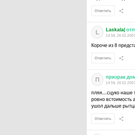
Ответить
Laskala(
отп
L
14:58, 26.02.200
Короче из 8 предст
Ответить
призрак
до
П
14:59, 26.02.200
пляя....сцуко наше
ровно встоимость ав
ушол дальше рытца
Ответить