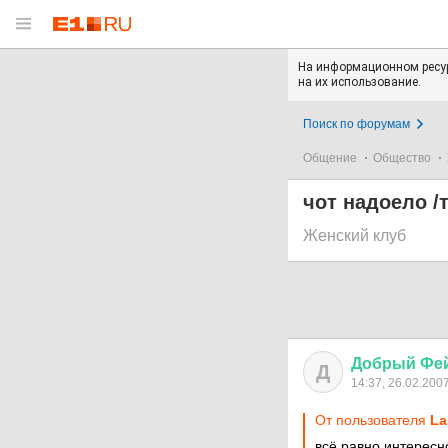
На информационном ресур
на их использование.
Поиск по форумам
Общение
Общество
чот надоело /
Женский клуб
Добрый
Фе
Д
14:37, 26.02.200
От пользователя
La
всё равно интересн