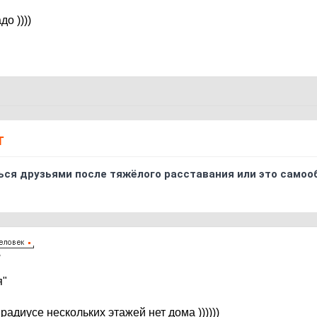
о ))))
Т
ься друзьями после тяжёлого расставания или это самоо
7
я"
радиусе нескольких этажей нет дома ))))))