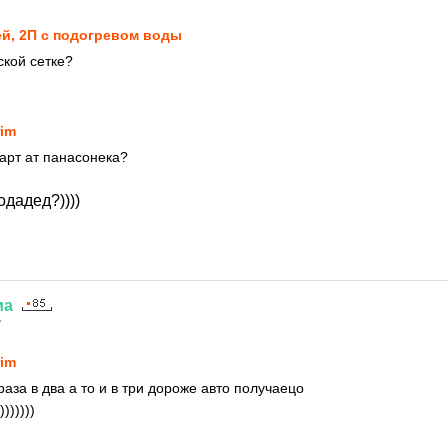
й, 2П с подогревом воды
ской сетке?
rim
парт ат панасонека?
одадед?))))
ма
7
rim
аза в два а то и в три дороже авто получаецо
))))))