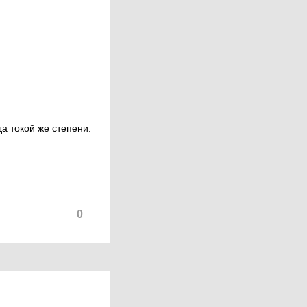
да токой же степени.
0