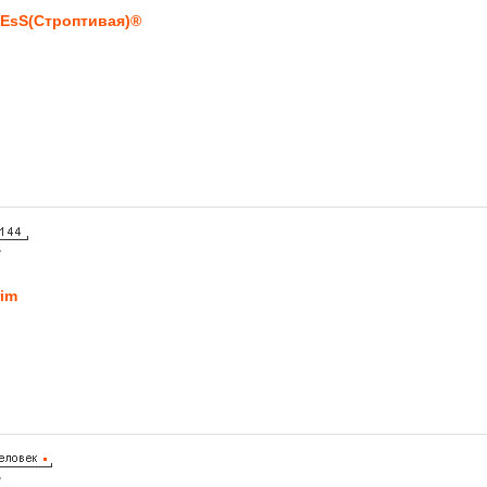
EsS(Строптивая)®
7
rim
7