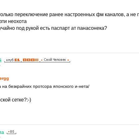
 только переключение ранее настроенных фм каналов, а не 
зти неохота
учайно под рукой есть паспарт ат панасонека?
й
7
ergg
 на безкрайних протсора японского и-нета/
ской сетке?:-)
ма
7