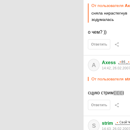
От пользователя
Ax
сняла нирастегнув
зодумалась
о чем? ))
Ответить
Axess
A
14:42, 26.02.200
От пользователя
st
сцуко стрим)))))))
Ответить
strim
S
14:43, 26.02.200