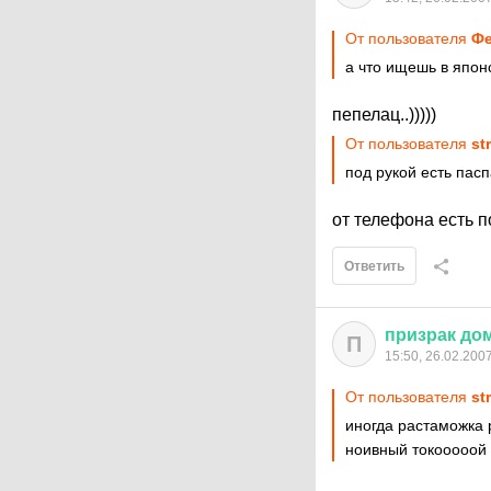
От пользователя
Фе
а что ищешь в япон
пепелац..)))))
От пользователя
st
под рукой есть пас
от телефона есть п
Ответить
призрак
до
П
15:50, 26.02.200
От пользователя
st
иногда растаможка р
ноивный токооооой )