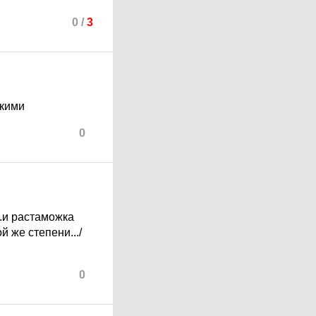
0
/
3
скими
0
..и растаможка
й же степени.../
0