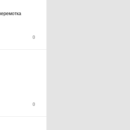
перемотка
0
0