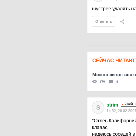
шустрее удалять над
Ответить
СЕЙЧАС ЧИТАЮ
Можно ли остават
179
4
strim
S
14:52, 26.02.200
"Отлеь Калифорни
клааас
надеюсь соседей в 