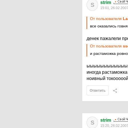
strim
S
15:01, 26.02.200
От пользователя
La
все оказались говн
денек пажалели прос
От пользователя
ss
и растаможка ровно 
ыыыыыыыыыыыы
иногда растаможка 
ноивный токооооой )
Ответить
strim
S
15:20, 26.02.200