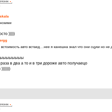
7
skala
янскими
то )))))
ergg
встоимость авто встаед....нее я канешна знал что они сцуки но не 
ыыыыыыыы
раза в два а то и в три дороже авто получаецо
))))))
7