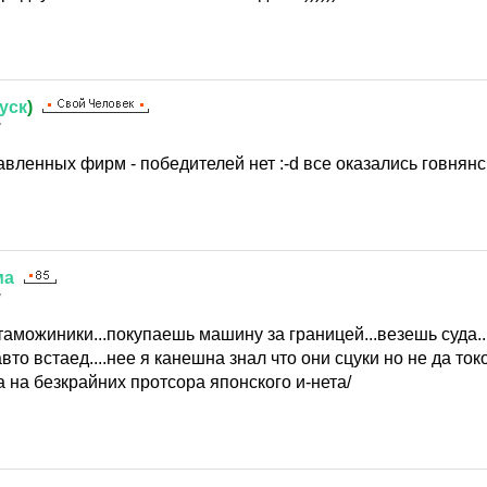
уск
)
7
авленных фирм - победителей нет :-d все оказались говнян
ма
7
 таможиники...покупаешь машину за границей...везешь суда.
то встаед....нее я канешна знал что они сцуки но не да токо
 на безкрайних протсора японского и-нета/