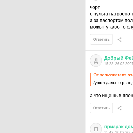
чорт
с пульта натроено
а за паспортом пол
можыт у каво то сл
Ответить
Добрый
Фе
Д
15:28, 26.02.200
От пользователя
ss
/ушол дальше рытца
а что ищешь в япон
Ответить
призрак
до
П
15:42, 26.02.200