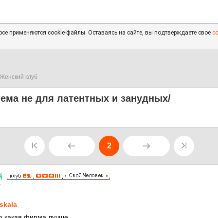
се применяются cookie-файлы. Оставаясь на сайте, вы подтверждаете свое
с
Женский клуб
тема не для латентных и занудных/
2
й
7
skala
о какая фирма лучше