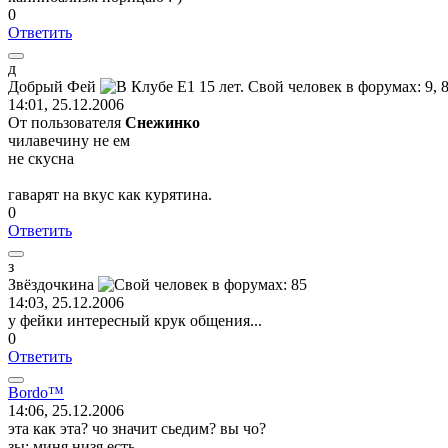
0
Ответить
д
Добрый
Фей
14:01, 25.12.2006
От пользователя
Снежинко
чилавечину не ем
не скусна
гаварят на вкус как курятина.
0
Ответить
з
Звёздочкина
14:03, 25.12.2006
у фейки интересный крук общения...
0
Ответить
Bordo™
14:06, 25.12.2006
эта как эта? чо значит сьедим? вы чо?
зы: миня низя есть...