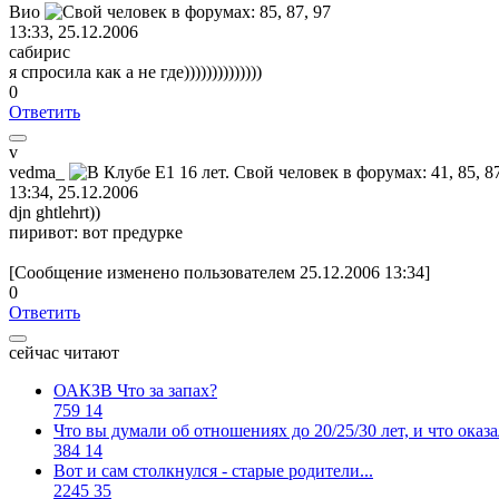
Вио
13:33, 25.12.2006
сабирис
я спросила как а не где))))))))))))))
0
Ответить
v
vedma_
13:34, 25.12.2006
djn ghtlehrt))
пиривот: вот предурке
[Сообщение изменено пользователем 25.12.2006 13:34]
0
Ответить
сейчас читают
ОАКЗВ Что за запах?
759
14
Что вы думали об отношениях до 20/25/30 лет, и что оказ
384
14
Вот и сам столкнулся - старые родители...
2245
35