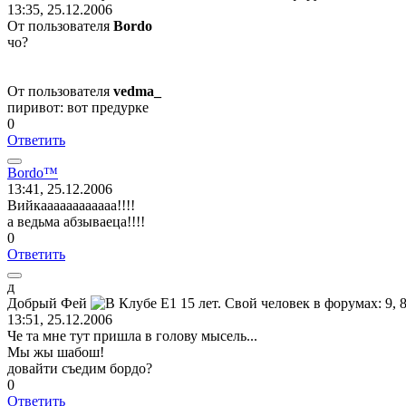
13:35, 25.12.2006
От пользователя
Bordo
чо?
От пользователя
vedma_
пиривот: вот предурке
0
Ответить
Bordo™
13:41, 25.12.2006
Вийкаааааааааааа!!!!
а ведьма абзываеца!!!!
0
Ответить
д
Добрый
Фей
13:51, 25.12.2006
Че та мне тут пришла в голову мысель...
Мы жы шабош!
довайти съедим бордо?
0
Ответить