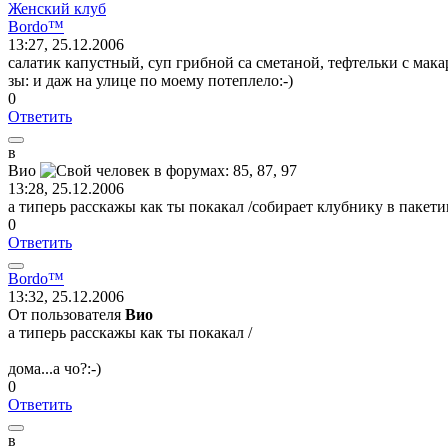
Женский клуб
Bordo™
13:27, 25.12.2006
салатик капустный, суп грибной са сметаной, тефтельки с мака
зы: и даж на улице по моему потеплело:-)
0
Ответить
в
Вио
13:28, 25.12.2006
а типерь расскажы как ты покакал /собирает клубнику в пакети
0
Ответить
Bordo™
13:32, 25.12.2006
От пользователя
Вио
а типерь расскажы как ты покакал /
дома...а чо?:-)
0
Ответить
в