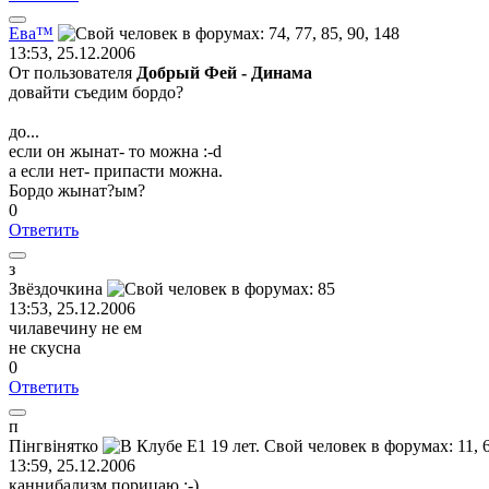
Ева
™
13:53, 25.12.2006
От пользователя
Добрый Фей - Динама
довайти съедим бордо?
до...
если он жынат- то можна :-d
а если нет- припасти можна.
Бордо жынат?ым?
0
Ответить
з
Звёздочкина
13:53, 25.12.2006
чилавечину не ем
не скусна
0
Ответить
п
П
i
нгв
i
нятко
13:59, 25.12.2006
каннибализм порицаю :-)