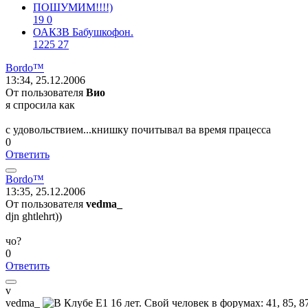
ПОШУМИМ!!!!)
19
0
ОАКЗВ Бабушкофон.
1225
27
Bordo™
13:34, 25.12.2006
От пользователя
Вио
я спросила как
с удовольствием...книшку почитывал ва время працесса
0
Ответить
Bordo™
13:35, 25.12.2006
От пользователя
vedma_
djn ghtlehrt))
чо?
0
Ответить
v
vedma_