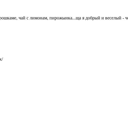
рошкаме, чай с лимонам, пирожынка...ща я добрый и веселый - ч
к/