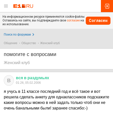
На информационном ресурсе применяются cookie-файлы.
Согласен
Оставаясь на сайте, вы подтверждаете свое
согласие
на
их использование.
Поиск по форумам
Общение
Общество
Женский клуб
помогите с вопросами
Женский клуб
вся
в
раздумьях
В
01:26, 05.02.2006
я учусь в 11 классе последний год и всё такое и вот
решила сделать анкету для однаклассников подскажите
какие вопросы можно в ней задать только чтоб они не
очень банальными были! заранее спасибо:-)