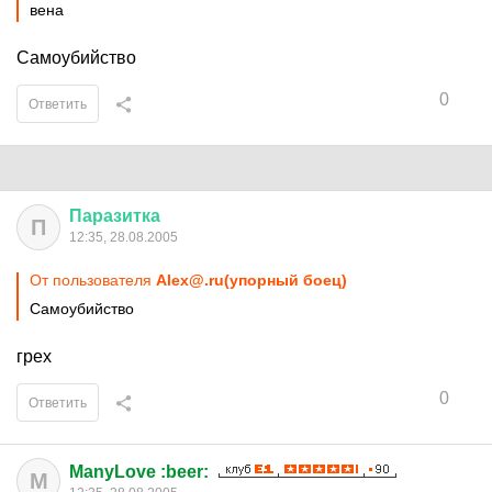
вена
Самоубийство
0
Ответить
Паразитка
П
12:35, 28.08.2005
От пользователя
Alex@.ru(упорный боец)
Самоубийство
грех
0
Ответить
ManyLove :beer:
M