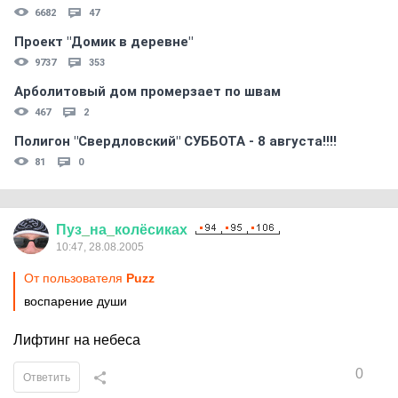
6682
47
Проект "Домик в деревне"
9737
353
Арболитовый дом промерзает по швам
467
2
Полигон "Свердловский" СУББОТА - 8 августа!!!!
81
0
Пуз
_
на
_
колёсиках
10:47, 28.08.2005
От пользователя
Puzz
воспарение души
Лифтинг на небеса
0
Ответить