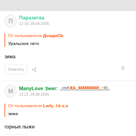
Паразитка
П
12:16, 28.08.2005
От пользователя
ДождиСЬ
Уральское лето
зима
0
Ответить
ManyLove :beer:
M
12:21, 28.08.2005
От пользователя
Lady_I.k.s.a
зима
горные лыжи