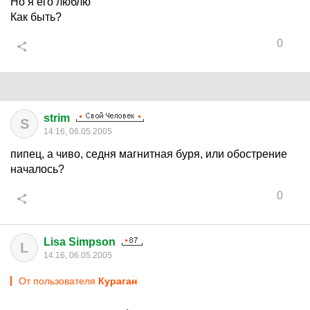
Но я его люблю
Как быть?
0
strim
S
14:16, 06.05.2005
пипец, а чиво, седня магнитная буря, или обострение
началось?
0
Lisa Simpson
L
14:16, 06.05.2005
От пользователя
Кураган