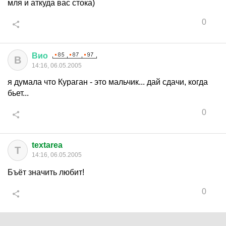
мля и аткуда вас стока)
0
Вио
В
14:16, 06.05.2005
я думала что Кураган - это мальчик... дай сдачи, когда
бьет...
0
textarea
T
14:16, 06.05.2005
Бъёт значить любит!
0