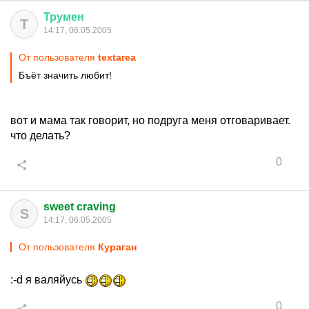
Трумен
Т
14:17, 06.05.2005
От пользователя
textarea
Бъёт значить любит!
вот и мама так говорит, но подруга меня отговаривает.
что делать?
0
sweet craving
S
14:17, 06.05.2005
От пользователя
Кураган
:-d я валяйусь
0