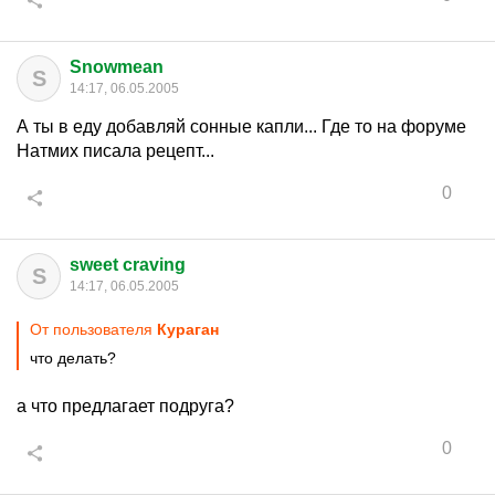
Snowmean
S
14:17, 06.05.2005
А ты в еду добавляй сонные капли... Где то на форуме
Натмих писала рецепт...
0
sweet craving
S
14:17, 06.05.2005
От пользователя
Кураган
что делать?
а что предлагает подруга?
0