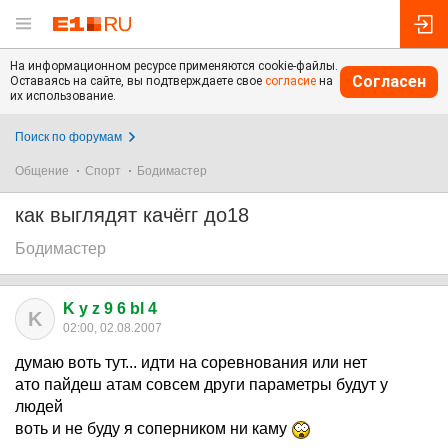
На информационном ресурсе применяются cookie-файлы.
Согласен
Оставаясь на сайте, вы подтверждаете свое
согласие
на
их использование.
Поиск по форумам
Общение
Спорт
Бодимастер
как выглядят качёгг до18
Бодимастер
K y z 9 6 bl 4
K
02:00, 02.08.2007
думаю воть тут... идти на соревнования или нет
ато пайдеш атам совсем други параметры будут у
людей
воть и не буду я соперником ни каму