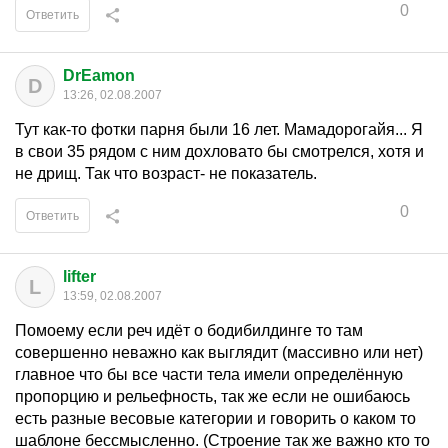
0
Ответить
DrEamon
D
13:26, 02.08.2007
Тут как-то фотки парня были 16 лет. Мамадорогайя... Я
в свои 35 рядом с ним дохловато бы смотрелся, хотя и
не дрищ. Так что возраст- не показатель.
0
Ответить
lifter
L
13:59, 02.08.2007
Помоему если реч идёт о бодибилдинге то там
совершенно неважно как выглядит (массивно или нет)
главное что бы все части тела имели определённую
пропорцию и рельефность, так же если не ошибаюсь
есть разные весовые категории и говорить о каком то
шаблоне бессмысленно. (Строение так же важно кто то