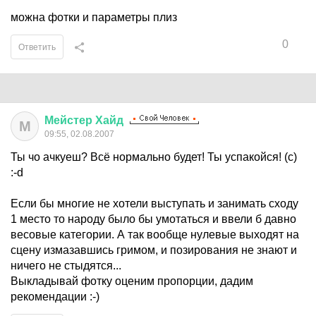
можна фотки и параметры плиз
0
Ответить
Мейстер
Хайд
М
09:55, 02.08.2007
Ты чо ачкуеш? Всё нормально будет! Ты успакойся! (с)
:-d
Если бы многие не хотели выступать и занимать сходу
1 место то народу было бы умотаться и ввели б давно
весовые категории. А так вообще нулевые выходят на
сцену измазавшись гримом, и позирования не знают и
ничего не стыдятся...
Выкладывай фотку оценим пропорции, дадим
рекомендации :-)