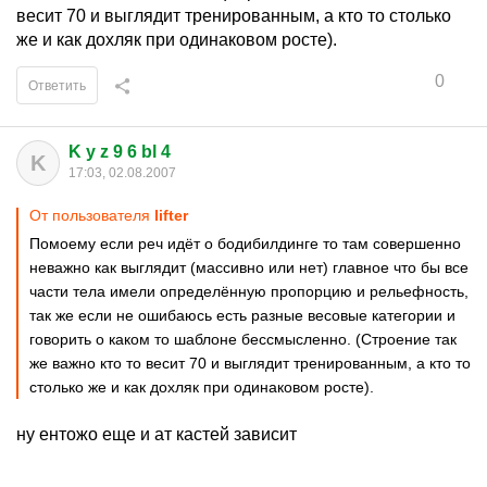
весит 70 и выглядит тренированным, а кто то столько
же и как дохляк при одинаковом росте).
0
Ответить
K y z 9 6 bl 4
K
17:03, 02.08.2007
От пользователя
lifter
Помоему если реч идёт о бодибилдинге то там совершенно
неважно как выглядит (массивно или нет) главное что бы все
части тела имели определённую пропорцию и рельефность,
так же если не ошибаюсь есть разные весовые категории и
говорить о каком то шаблоне бессмысленно. (Строение так
же важно кто то весит 70 и выглядит тренированным, а кто то
столько же и как дохляк при одинаковом росте).
ну ентожо еще и ат кастей зависит