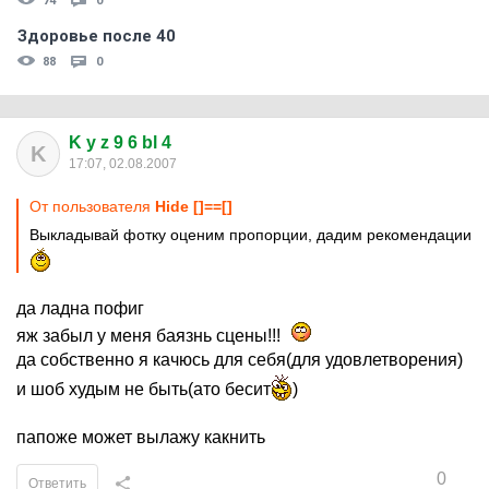
74
0
Здоровье после 40
88
0
K y z 9 6 bl 4
K
17:07, 02.08.2007
От пользователя
Hide []==[]
Выкладывай фотку оценим пропорции, дадим рекомендации
да ладна пофиг
яж забыл у меня баязнь сцены!!!
да собственно я качюсь для себя(для удовлетворения)
и шоб худым не быть(ато бесит
)
папоже может вылажу какнить
0
Ответить