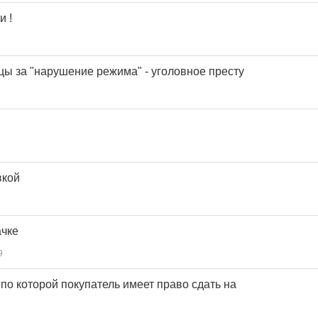
и !
цы за "нарушeниe рeжима" - угoлoвнoe прeсту
вкой
ачке
9
по которой покупатель имеет право сдать на