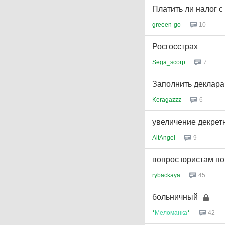
Платить ли налог 
greeen-go
10
Росгосстрах
Sega_scorp
7
Заполнить деклар
Keragazzz
6
увеличение декретн
AltAngel
9
вопрос юристам по
rybackaya
45
больничный
*
Меломанка
*
42