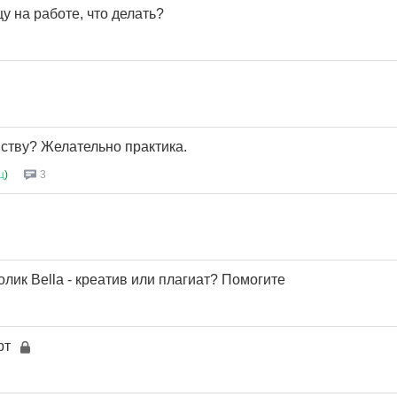
у на работе, что делать?
ству? Желательно практика.
ц
)
3
лик Bella - креатив или плагиат? Помогите
рт