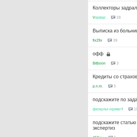
Коллекторы задрал
V
арвар
28
Выписка из бoльни
fix2fix
39
офф
Bitboon
3
Кредиты со страхо
p.n.m.
5
подскажите по зад
физкульт
-
привет
!
1
подскажите статью 
экспертиз