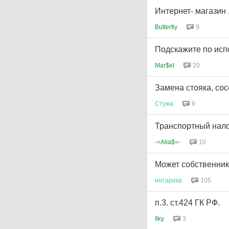
Интернет- магазин
Butterfiy
9
Подскажите по исп
Mar$el
20
Замена стояка, сос
Стужа
9
Транспортный нало
-=Alia$=-
10
Может собственник
интарика
105
п.3. ст.424 ГК РФ.
Ilky
3