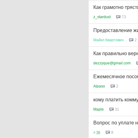
Как грамотно тряст
z_stardust
73
Предоставление жи
Майкл
Квартович
2
Как правильно вер
dezzyque@gmail.com
Ежемесячное пособ
Alpaso
2
кому платить комму
Maple
31
Вопрос по уплате 
= )))
8