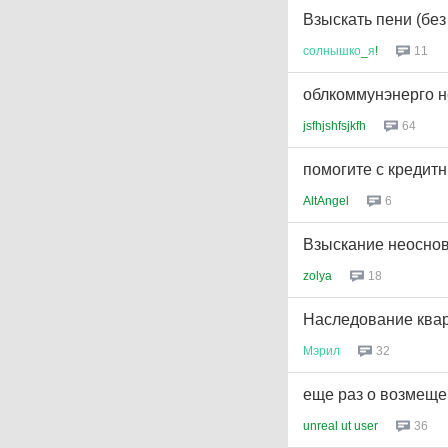
Взыскать пени (без
солнышко
_
я
!
11
облкоммунэнерго не
jsfhjshfsjkfh
64
помогите с кредит
AltAngel
6
Взыскание неоснов
zolya
18
Наследование ква
Мэрил
32
еще раз о возмещ
unreal ut user
36