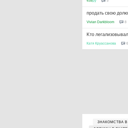
458
ру
5
продать свою долю
Vivian Darkbloom
8
Kто легализовывал
Катя
Круассанова
ЗНАКОМСТВА В