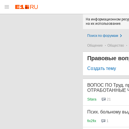
На информационном ресур
на их использование.
Поиск по форумам
Общение
Общество
Правовые во
Создать тему
ВОПОС ПО Труд. 
ОТРАБОТАННЫЕ 
Sitara
21
Псих. больному выд
fix2fix
1