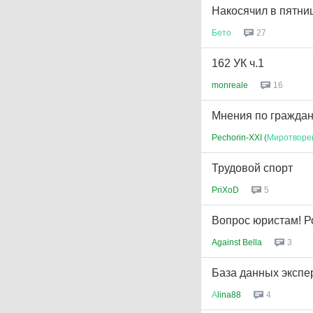
Накосячил в пятниц
Бето
27
162 УК ч.1
monreale
16
Мнения по граждан
Pechorin-XXI (
Миротворе
Трудовой спорт
PriXoD
5
Вопрос юристам! Ро
Against Bella
3
База данных экспе
А
lina88
4