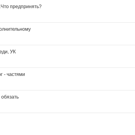
 .Что предпринять?
олнительному
еди, УК
г - частями
 обязать