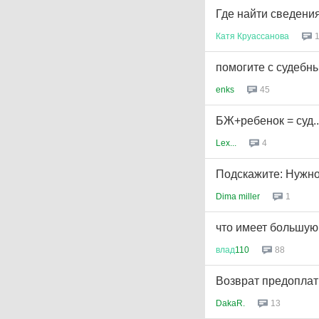
Где найти сведени
Катя
Круассанова
помогите с судебн
enks
45
БЖ+ребенок = суд.
Lex...
4
Подскажите: Нужно
Dima miller
1
что имеет большую
влад
110
88
Возврат предоплаты
DakaR.
13