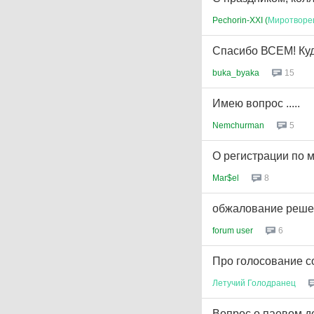
Pechorin-XXI (
Миротворе
Спасибо ВСЕМ! Куд
buka_byaka
15
Имею вопрос .....
Nemchurman
5
О регистрации по 
Mar$el
8
обжалование реше
forum user
6
Про голосование с
Летучий
Голодранец
Вопрос о паевом до