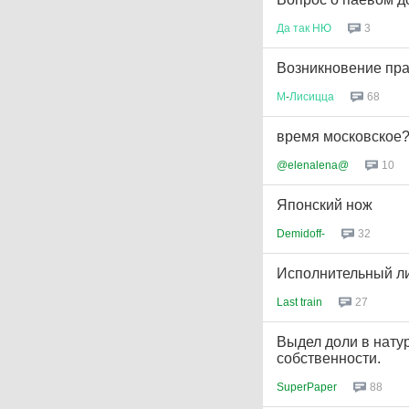
Да
так
НЮ
3
Возникновение пра
М
-
Лисицца
68
время московское
@elenalena@
10
Японский нож
Demidoff-
32
Исполнительный лис
Last train
27
Выдел доли в нату
собственности.
SuperPaper
88