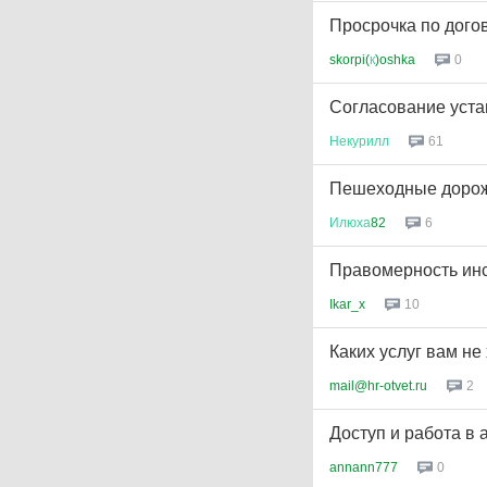
Просрочка по дого
skorpi(
к
)oshka
0
Согласование уста
Некурилл
61
Пешеходные доро
Илюха
82
6
Правомерность инс
Ikar_x
10
Каких услуг вам не
mail@hr-otvet.ru
2
Доступ и работа в
annann777
0