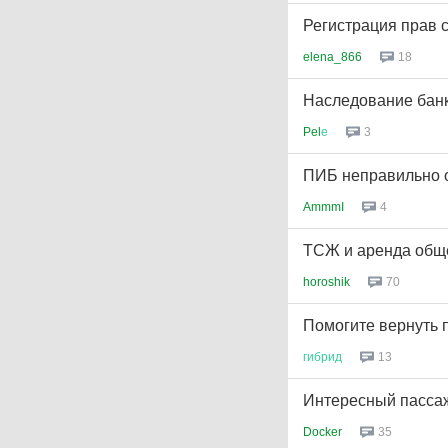
Регистрация прав 
elena_866
18
Наследование банк
Pel
е
3
ПИБ неправильно о
AmmmI
4
ТСЖ и аренда общ
horoshik
70
Помогите вернуть
гибрид
13
Интересный пассаж
Docker
35