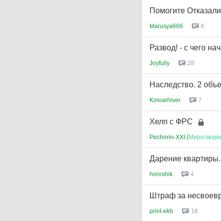
Помогите Отказали
Marusya666
6
Развод! - с чего на
Joyfully
28
Наследство. 2 объе
Kinoarhiver
7
Хелп с ФРС
Pechorin-XXI (
Миротворе
Дарение квартиры.
horoshik
4
Штраф за несвоев
print-ekb
18