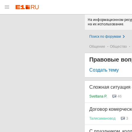
На информационном ресур
на их использование.
Поиск по форумам
Общение
Общество
Правовые во
Создать тему
Сложная ситуация 
Svetlana P.
46
Договор комерческ
Талисамановод
3
С праздником, колл