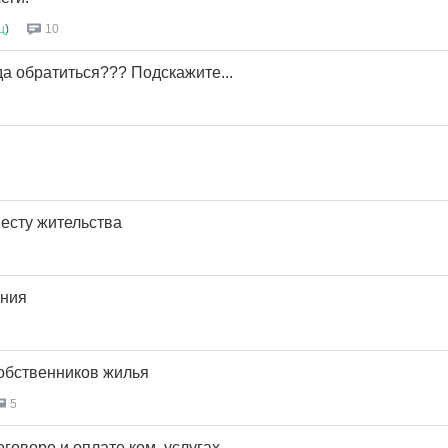
ц
)
10
а обратиться??? Подскажите...
месту жительства
ния
обственников жилья
5
говоре и оплате ком. услугах