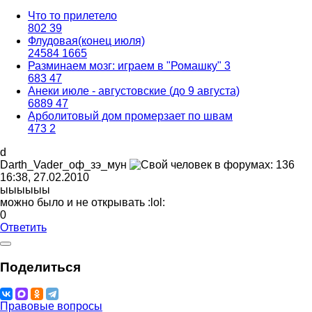
Что то прилетело
802
39
Флудовая(конец июля)
24584
1665
Разминаем мозг: играем в "Ромашку" 3
683
47
Анеки июле - августовские (до 9 августа)
6889
47
Арболитовый дом промерзает по швам
473
2
d
Darth_Vader_
оф
_
зэ
_
мун
16:38, 27.02.2010
ыыыыыы
можно было и не открывать
:lol:
0
Ответить
Поделиться
Правовые вопросы