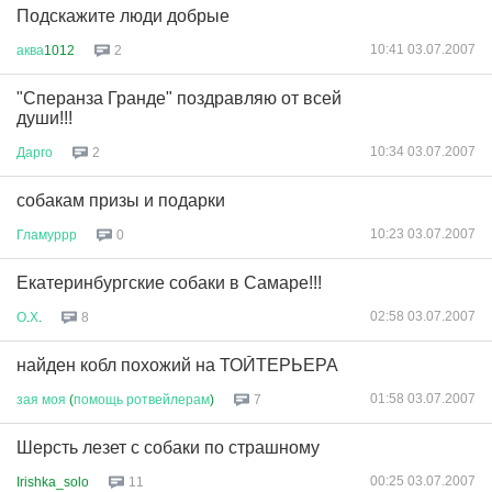
Подскажите люди добрые
10:41 03.07.2007
аква
1012
2
"Сперанза Гранде" поздравляю от всей
души!!!
10:34 03.07.2007
Дарго
2
собакам призы и подарки
10:23 03.07.2007
Гламуррр
0
Екатеринбургские собаки в Самаре!!!
02:58 03.07.2007
О
.
Х
.
8
найден кобл похожий на ТОЙТЕРЬЕРА
01:58 03.07.2007
зая
моя
(
помощь
ротвейлерам
)
7
Шерсть лезет с собаки по страшному
00:25 03.07.2007
Irishka_solo
11