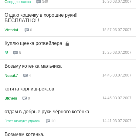
16:30 03.07.2007
C
вердловчанка
345
Отдаю кошечку в хорошие руки!!!
БЕСПЛАТНО!!!
15:57 03.07.2007
VictoriaL
0
Куплю щенка ротвейлера
15:25 03.07.2007
В
!
6
Возьму котенка мальчика
14:45 03.07.2007
Nussik7
4
котята корниш-рексов
14:45 03.07.2007
Btkhem
0
отдам в добрые руки чёрного котёнка
14:41 03.07.2007
Этот
аккаунт
удален
20
Возьмем котенка.