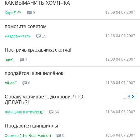
КАК ВЫМАНИТЬ ХОМЯЧКА
12:59 04.07.2007
Кори
Z
а
™
9
помогите советом
12:16 04.07.2007
Раздражитель
15
Постричь красавчика скотча!
12:00 04.07.2007
new1
7
продаётся шиншиллёнок
11:35 04.07.2007
AlLeoT
8
Собаку укачивает... до крови. ЧТО
...
3
ДЕЛАТЬ?!
11:34 04.07.2007
Женщина
в
отпуске
)))
56
Продаются шиншиллы
10:56 04.07.2007
Фермер
(The Real Farmer)
0