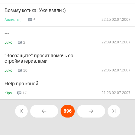
Возьму котика: Уже взяли :)
22:15 02.07.2007
Аллигатор
6
---
22:09 02.07.2007
Juko
2
"Зоозащите" просит помочь со
стройматериалами
22:06 02.07.2007
Juko
10
Help про коней
21:23 02.07.2007
Kips
17
896