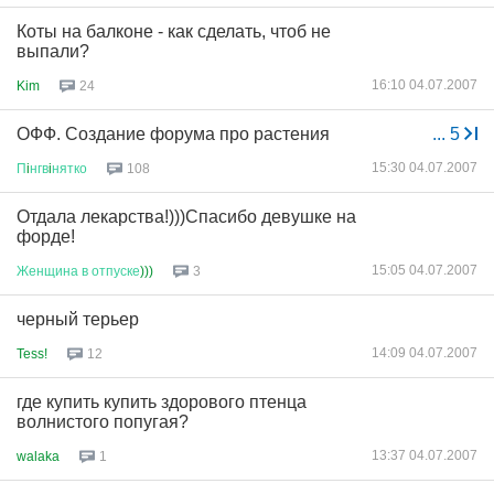
Коты на балконе - как сделать, чтоб не
выпали?
16:10 04.07.2007
Kim
24
ОФФ. Создание форума про растения
...
5
15:30 04.07.2007
П
i
нгв
i
нятко
108
Отдала лекарства!)))Спасибо девушке на
форде!
15:05 04.07.2007
Женщина
в
отпуске
)))
3
черный терьер
14:09 04.07.2007
Tess!
12
где купить купить здорового птенца
волнистого попугая?
13:37 04.07.2007
walaka
1