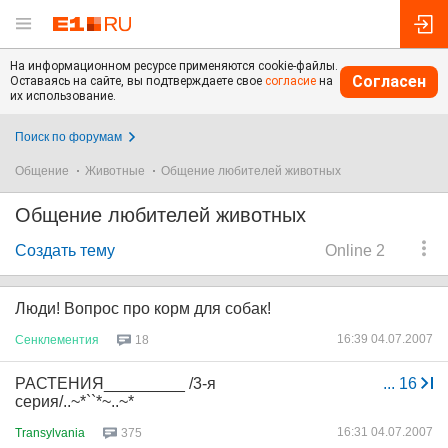
На информационном ресурсе применяются cookie-файлы.
Согласен
Оставаясь на сайте, вы подтверждаете свое
согласие
на
их использование.
Поиск по форумам
Общение
Животные
Общение любителей животных
Общение любителей животных
Создать тему
Online 2
Люди! Вопрос про корм для собак!
16:39 04.07.2007
Сенклементия
18
РАСТЕНИЯ_________ /3-я
...
16
серия/..~*``*~..~*
16:31 04.07.2007
Transylvania
375