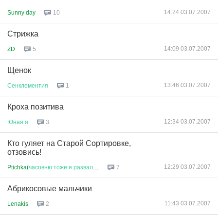
14:24 03.07.2007
Sunny day
10
Стрижка
14:09 03.07.2007
ZD
5
Щенок
13:46 03.07.2007
Сенклементия
1
Кроха позитива
12:34 03.07.2007
Юная
я
3
Кто гуляет на Старой Сортировке,
отзовись!
12:29 03.07.2007
Ptichka(
часовню
тоже
я
развали
...
7
Абрикосовые мальчики
11:43 03.07.2007
Lenakis
2