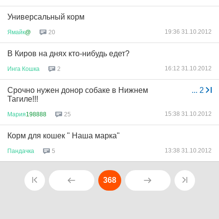
Универсальный корм
19:36 31.10.2012
Ямайк
@
20
В Киров на днях кто-нибудь едет?
16:12 31.10.2012
Инга
Кошка
2
Срочно нужен донор собаке в Нижнем
...
2
Тагиле!!!
15:38 31.10.2012
Мария
198888
25
Корм для кошек " Наша марка"
13:38 31.10.2012
Пандачка
5
368