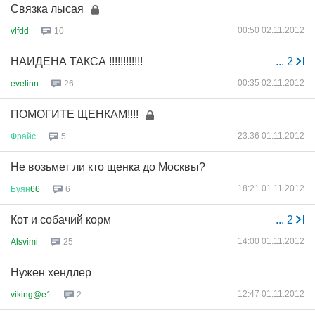
Связка лысая
00:50 02.11.2012
vlfdd
10
НАЙДЕНА ТАКСА !!!!!!!!!!!!
...
2
00:35 02.11.2012
evelinn
26
ПОМОГИТЕ ЩЕНКАМ!!!!
23:36 01.11.2012
Фрайс
5
Не возьмет ли кто щенка до Москвы?
18:21 01.11.2012
Буян
66
6
Кот и собачий корм
...
2
14:00 01.11.2012
Alsvimi
25
Нужен хендлер
12:47 01.11.2012
viking@e1
2