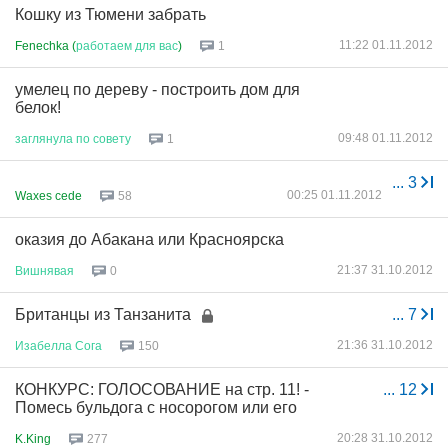
Кошку из Тюмени забрать
11:22 01.11.2012
Fenechka (
работаем
для
вас
)
1
умелец по дереву - построить дом для
белок!
09:48 01.11.2012
заглянула
по
совету
1
...
3
00:25 01.11.2012
Waxes cede
58
оказия до Абакана или Красноярска
21:37 31.10.2012
Вишнявая
0
Британцы из Танзанита
...
7
21:36 31.10.2012
Изабелла
Сога
150
КОНКУРС: ГОЛОСОВАНИЕ на стр. 11! -
...
12
Помесь бульдога с носорогом или его
20:28 31.10.2012
K.King
277