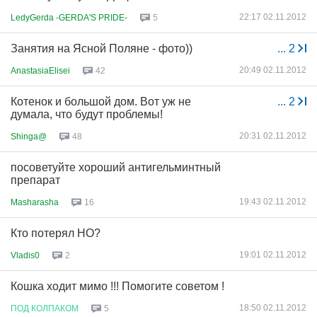
22:17 02.11.2012
LedyGerda -GERDA'S PRIDE-
5
Занятия на Ясной Поляне - фото))
...
2
20:49 02.11.2012
AnastasiaElisei
42
Котенок и большой дом. Вот уж не
...
2
думала, что будут проблемы!
20:31 02.11.2012
Shinga@
48
посоветуйте хороший антигельминтный
препарат
19:43 02.11.2012
Masharasha
16
Кто потерял НО?
19:01 02.11.2012
Vladis0
2
Кошка ходит мимо !!! Помогите советом !
18:50 02.11.2012
ПОД
КОЛПАКОМ
5