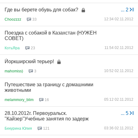
Где вы берете обувь для собак?
...
2
12:34 02.11.2012
Choozzzz
33
Поездка с собакой в Казахстан (НУЖЕН
СОВЕТ)
11:54 02.11.2012
КотьЯра
23
Йоркширский терьер!
10:52 02.11.2012
mahomiss)
3
Путешествие за границу с домашними
животными
05:12 02.11.2012
melammory_blim
16
28.10.2012г. Первоуральск.
...
5
"Кайзер"Учебные занятия по задерж
03:36 02.11.2012
Бекурина
Юлия
121