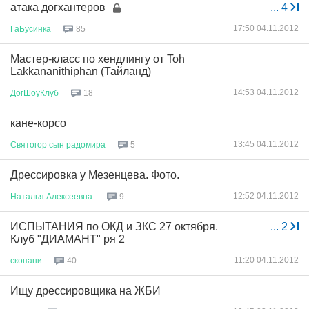
атака догхантеров
...
4
17:50 04.11.2012
ГаБусинка
85
Мастер-класс по хендлингу от Toh
Lakkananithiphan (Тайланд)
14:53 04.11.2012
ДогШоуКлуб
18
кане-корсо
13:45 04.11.2012
Святогор
сын
радомира
5
Дрессировка у Мезенцева. Фото.
12:52 04.11.2012
Наталья
Алексеевна
.
9
ИСПЫТАНИЯ по ОКД и ЗКС 27 октября.
...
2
Клуб "ДИАМАНТ" ря 2
11:20 04.11.2012
скопани
40
Ищу дрессировщика на ЖБИ