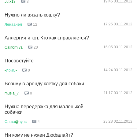
19:45 03.11.2012
Julx13
3
Нужно ли вязать кошку?
17:25 03.11.2012
Ленаанел
12
Аллергия и кот. Кто как справляется?
16:05 03.11.2012
Californiya
20
Посоветуйте
14:24 03.11.2012
-
ИриС
-
0
Возьму в аренду клетку для собаки
11:17 03.11.2012
musia_7
0
Нужна передержка для маленькой
собачки
23:28 02.11.2012
Олька
@
пупс
4
Ни кому не нужен Дюфалайт?