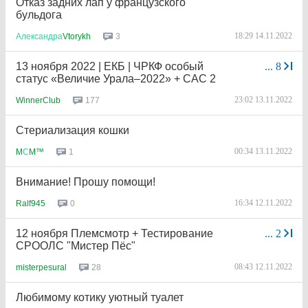
Отказ задних лап у французского
бульдога
18:29 14.11.2022
3
Александра
Vtorykh
13 ноября 2022 | ЕКБ | ЧРКФ особый
...
8
статус «Величие Урала–2022» + САС 2
23:02 13.11.2022
177
WinnerClub
Стериализация кошки
00:34 13.11.2022
1
M
С
M™
Внимание! Прошу помощи!
16:34 12.11.2022
0
Ralf945
12 ноября Племсмотр + Тестирование
...
2
СРООЛС "Мистер Пёс"
08:43 12.11.2022
28
misterpesural
Любимому котику уютный туалет