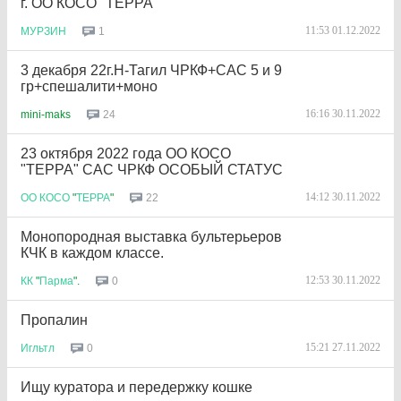
г. ОО КОСО "ТЕРРА"
11:53 01.12.2022
1
МУРЗИН
3 декабря 22г.Н-Тагил ЧРКФ+САС 5 и 9
гр+спешалити+моно
16:16 30.11.2022
24
mini-maks
23 октября 2022 года ОО КОСО
"ТЕРРА" САС ЧРКФ ОСОБЫЙ СТАТУС
14:12 30.11.2022
22
ОО
КОСО
"
ТЕРРА
"
Монопородная выставка бультерьеров
КЧК в каждом классе.
12:53 30.11.2022
0
КК
"
Парма
".
Пропалин
15:21 27.11.2022
0
Игльтл
Ищу куратора и передержку кошке