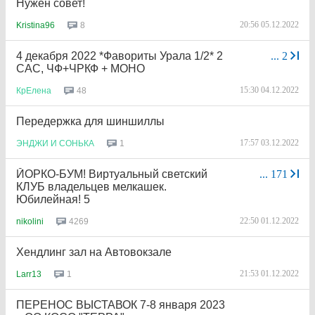
Нужен совет!
20:56 05.12.2022
8
Kristina96
4 декабря 2022 *Фавориты Урала 1/2* 2
...
2
САС, ЧФ+ЧРКФ + МОНО
15:30 04.12.2022
48
КрЕлена
Передержка для шиншиллы
17:57 03.12.2022
1
ЭНДЖИ
И
СОНЬКА
ЙОРКО-БУМ! Виртуальный светский
...
171
КЛУБ владельцев мелкашек.
Юбилейная! 5
22:50 01.12.2022
4269
nikolini
Хендлинг зал на Автовокзале
21:53 01.12.2022
1
Larr13
ПЕРЕНОС ВЫСТАВОК 7-8 января 2023