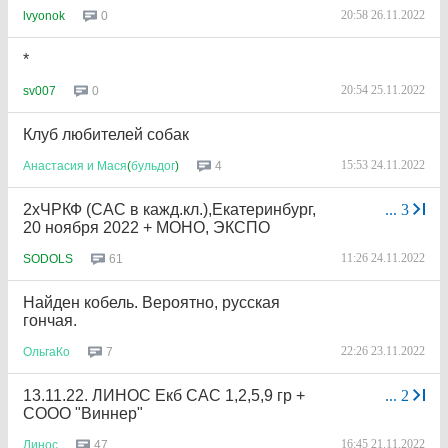
20:58 26.11.2022
0
lvyonok
*
20:54 25.11.2022
0
sv007
Клуб любителей собак
15:53 24.11.2022
4
Анастасия
и
Мася
(
бульдог
)
2хЧРКФ (САС в кажд.кл.),Екатеринбург,
...
3
20 ноября 2022 + МОНО, ЭКСПО
11:26 24.11.2022
61
SODOLS
Найден кобель. Вероятно, русская
гончая.
22:26 23.11.2022
7
ОльгаКо
13.11.22. ЛИНОС Екб САС 1,2,5,9 гр +
...
2
СООО "Виннер"
16:45 21.11.2022
47
Линос