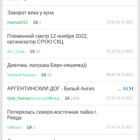
Заворот века у куна
21:01 20.11.2022
1
marina2013
Племенной смотр 12 ноября 2022,
организатор СРОО СКЦ
16:22 19.11.2022
18
Асс
_
Соль
Девочка, лапушка Берн-няшечка))
09:26 19.11.2022
16
Черный
Коршун
АРГЕНТИНСКИЙ ДОГ - Белый Ангел.
...
94
23:22 16.11.2022
2328
Gold_Feeria(
КислотнаЯ
R
зва
)
Потерялась северо-восточная лайка г.
Ревда
21:11 14.11.2022
2
ОК
!
сана