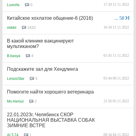
17:20 11.11.2022
0
Luxorta
Китайское хохлатое общение-6 (2016)
...
58
16:34 11.11.2022
1432
mikkii
В какой клинике вакцинируют
мультиканом?
01:43 11.11.2022
4
B.basya
Подскажите зал для Хендлинга
01:44 09.11.2022
3
LessisStar
Помогите найти хорошего ветеринара
21:56 05.11.2022
2
Ms.Hemul
22.01.2023г. Челябинск СКОР
НАЦИОНАЛЬНАЯ ВЫСТАВКА СОБАК
ЗИМНИЕ ВСТРЕ
09:34 04.11.2022
1
ALT-74