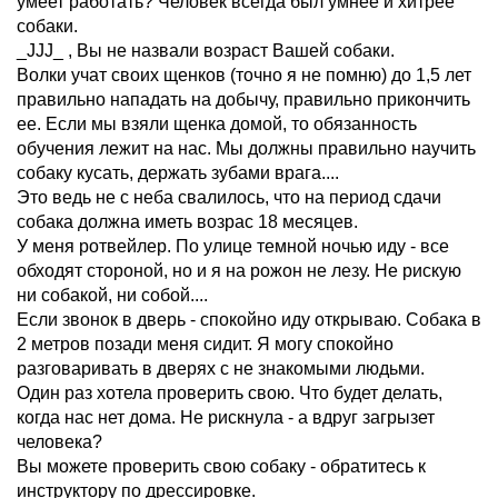
умеет работать? Человек всегда был умнее и хитрее
собаки.
_JJJ_ , Вы не назвали возраст Вашей собаки.
Волки учат своих щенков (точно я не помню) до 1,5 лет
правильно нападать на добычу, правильно прикончить
ее. Если мы взяли щенка домой, то обязанность
обучения лежит на нас. Мы должны правильно научить
собаку кусать, держать зубами врага....
Это ведь не с неба свалилось, что на период сдачи
собака должна иметь возрас 18 месяцев.
У меня ротвейлер. По улице темной ночью иду - все
обходят стороной, но и я на рожон не лезу. Не рискую
ни собакой, ни собой....
Если звонок в дверь - спокойно иду открываю. Собака в
2 метров позади меня сидит. Я могу спокойно
разговаривать в дверях с не знакомыми людьми.
Один раз хотела проверить свою. Что будет делать,
когда нас нет дома. Не рискнула - а вдруг загрызет
человека?
Вы можете проверить свою собаку - обратитесь к
инструктору по дрессировке.