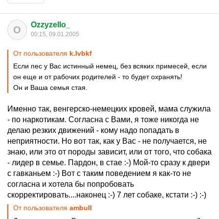
Ozzyzello_
O
00:15, 09.01.2005
От пользователя
k.lvbkf
Если пес у Вас истинный немец, без всяких примесей, если
он еще и от рабочих родителей - то будет охранять!
Он и Ваша семья стая.
Именно так, венгерско-немецких кровей, мама служила
- по наркотикам. Согласна с Вами, я тоже никогда не
делаю резких движений - кому надо попадать в
неприятности. Но вот так, как у Вас - не получается, не
знаю, или это от породы зависит, или от того, что собака
- лидер в семье. Пардон, в стае :-) Мой-то сразу к двери
с гавканьем :-) Вот с таким поведением я как-то не
согласна и хотела бы попробовать
скорректировать....наконец :-) 7 лет собаке, кстати :-) :-)
От пользователя
ambull