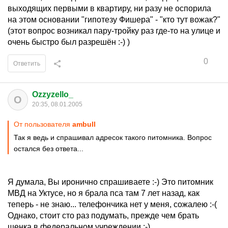
выходящих первыми в квартиру, ни разу не оспорила
на этом основании "гипотезу Фишера" - "кто тут вожак?"
(этот вопрос возникал пару-тройку раз где-то на улице и
очень быстро был разрешён :-) )
0
Ответить
Ozzyzello_
O
20:35, 08.01.2005
От пользователя
ambull
Так я ведь и спрашивал адресок такого питомника. Вопрос
остался без ответа...
Я думала, Вы иронично спрашиваете :-) Это питомник
МВД на Уктусе, но я брала пса там 7 лет назад, как
теперь - не знаю... телефончика нет у меня, сожалею :-(
Однако, стоит сто раз подумать, прежде чем брать
щенка в федеральном учреждении :-)