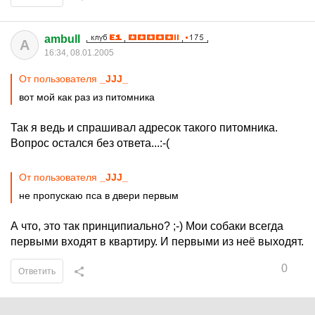
ambull
A
16:34, 08.01.2005
От пользователя
_JJJ_
вот мой как раз из питомника
Так я ведь и спрашивал адресок такого питомника.
Вопрос остался без ответа...:-(
От пользователя
_JJJ_
не пропускаю пса в двери первым
А что, это так принципиально? ;-) Мои собаки всегда
первыми входят в квартиру. И первыми из неё выходят.
0
Ответить