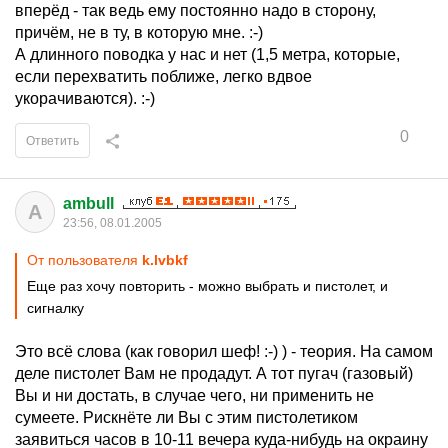
вперёд - так ведь ему постоянно надо в сторону,
причём, не в ту, в которую мне. :-)
А длинного поводка у нас и нет (1,5 метра, которые,
если перехватить поближе, легко вдвое
укорачиваются). :-)
0
Ответить
ambull
A
23:56, 08.01.2005
От пользователя
k.lvbkf
Еще раз хочу повторить - можно выбрать и пистолет, и
сигналку
Это всё слова (как говорил шеф! :-) ) - теория. На самом
деле пистолет Вам не продадут. А тот пугач (газовый)
Вы и ни достать, в случае чего, ни применить не
сумеете. Рискнёте ли Вы с этим пистолетиком
заявиться часов в 10-11 вечера куда-нибудь на окраину