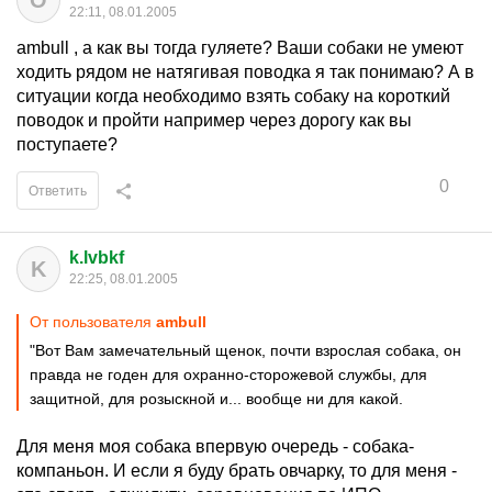
O
22:11, 08.01.2005
ambull , а как вы тогда гуляете? Ваши собаки не умеют
ходить рядом не натягивая поводка я так понимаю? А в
ситуации когда необходимо взять собаку на короткий
поводок и пройти например через дорогу как вы
поступаете?
0
Ответить
k.lvbkf
K
22:25, 08.01.2005
От пользователя
ambull
"Вот Вам замечательный щенок, почти взрослая собака, он
правда не годен для охранно-сторожевой службы, для
защитной, для розыскной и... вообще ни для какой.
Для меня моя собака впервую очередь - собака-
компаньон. И если я буду брать овчарку, то для меня -