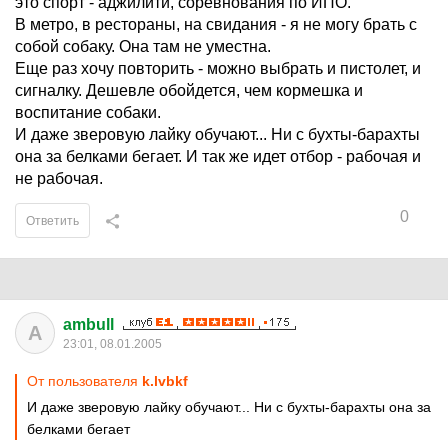
это спорт - аджилити, соревнования по ИПО.
В метро, в рестораны, на свидания - я не могу брать с
собой собаку. Она там не уместна.
Еще раз хочу повторить - можно выбрать и пистолет, и
сигналку. Дешевле обойдется, чем кормешка и
воспитание собаки.
И даже зверовую лайку обучают... Ни с бухты-барахты
она за белками бегает. И так же идет отбор - рабочая и
не рабочая.
0
Ответить
ambull
A
23:01, 08.01.2005
От пользователя
k.lvbkf
И даже зверовую лайку обучают... Ни с бухты-барахты она за
белками бегает