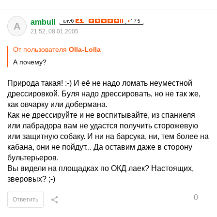
ambull
A
21:52, 08.01.2005
От пользователя
Olla-Lolla
А почему?
Природа такая! :-) И её не надо ломать неуместной
дрессировкой. Буля надо дрессировать, но не так же,
как овчарку или добермана.
Как не дрессируйте и не воспитывайте, из спаниеля
или лабрадора вам не удастся получить сторожевую
или защитную собаку. И ни на барсука, ни, тем более на
кабана, они не пойдут... Да оставим даже в сторону
бультерьеров.
Вы видели на площадках по ОКД лаек? Настоящих,
зверовых? ;-)
0
Ответить