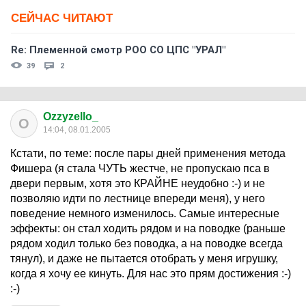
СЕЙЧАС ЧИТАЮТ
Re: Племеннoй смoтр РOO CO ЦПС "УРАЛ"
39
2
Ozzyzello_
O
14:04, 08.01.2005
Кстати, по теме: после пары дней применения метода
Фишера (я стала ЧУТЬ жестче, не пропускаю пса в
двери первым, хотя это КРАЙНЕ неудобно :-) и не
позволяю идти по лестнице впереди меня), у него
поведение немного изменилось. Самые интересные
эффекты: он стал ходить рядом и на поводке (раньше
рядом ходил только без поводка, а на поводке всегда
тянул), и даже не пытается отобрать у меня игрушку,
когда я хочу ее кинуть. Для нас это прям достижения :-)
:-)