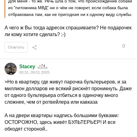
Для меня - то же. Речь шла о том, что происхождение собаки
из "питомника МВД" ни о чём не говорит, если собака была
отбракована там, как не пригодная ни к одному виду службы.
А чего ж Вы тогда адресок спрашиваете? Не подарочек
ли кому хотите сделать? ;-)
0
Ответить
Stacey
00:31, 09.01.2005
>Но в квартиру, где живут парочка бультерьеров, и за
миллион долларов не всякий рискнёт проникнуть. Даже
от одного бультерьера отбиться в одиночку много
сложнее, чем от ротвейлера или кавказа
А на двери квартиры надпись большими буквами:
ОСТОРОЖНО, здесь живёт БУЛЬТЕРЬЕР! И все
обходят стороной..