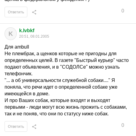
0
Ответить
k.lvbkf
K
20:51, 08.01.2005
Для ambull
Не плембрак, а щенков которые не пригодны для
определенных целей. В газете "Быстрый курьер" часто
подают объявления, и в "СОДОЛСе" можно узнать
телефончик.
"... а об универсальности служебной собаки...." Я
поняла, что речи идет о определенной собаке уже
имеющейся в доме.
И про Ваших собак, которые входят и выходят
первыми - люди могут всю жизнь прожить с собаками,
так и не поняв, что они по статусу ниже собак.
0
Ответить