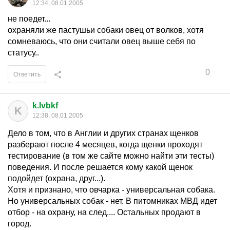
12:34, 08.01.2005
не поедет...
охраняли же пастушьи собаки овец от волков, хотя
сомневаюсь, что они считали овец выше себя по
статусу..
0
Ответить
k.lvbkf
K
12:38, 08.01.2005
Дело в том, что в Англии и других странах щенков
разберают после 4 месяцев, когда щенки проходят
тестирование (в том же сайте можно найти эти тесты)
поведения. И после решается кому какой щенок
подойдет (охрана, друг...).
Хотя и признано, что овчарка - универсальная собака.
Но универсальных собак - нет. В питомниках МВД идет
отбор - на охрану, на след.... Остальных продают в
город.