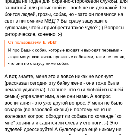
правда не годен для охранно-сторожевой службы, для
защитной, для розыскной и... вообще ни для какой. Он
боится людей, грозы, собак, но - зато он появился на
свет в питомнике МВД"? Вы сразу зашуршите
купюрами, чтобы приобрести такое чудо? ;-) Вопросы
риторические, конечно. :-)
От пользователя
k.lvbkf
И про Ваших собак, которые входят и выходят первыми -
люди могут всю жизнь прожить с собаками, так и не поняв,
что они по статусу ниже собак.
А вот, знаете, меня это и вовсе никак не волнует
(рассказал сегодня эту байку жене - она тоже была
немало удивлена). Главное, что я (и любой из нашей
семьи) управляет ими, а не они нами. А вопрос
воспитания - это уже другой вопрос. У меня не было
овчарок (во взрослой жизни) и поэтому меня не
волновал вопрос, обходит ли собака по команде "ко
мне" хозяина и садится ли слева у его ноги. :-) Это
пуделей дрессируйте! А бультерьера ещё никому не