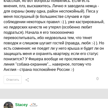
классная, но вот вопросы появились. Если есть
мнения, плз, выскажитесь. Лично я заводила немца -
для охраны (живу одна, район неспокойный). Песа у
меня послушный (в большинстве случаев и при
соблюдении некоторых правил :-) ), уже кастрированый,
но лидерских качеств не утерял (особенно любит
подраться). Начала я его тихоооонечко
перевоспитывать, ибо недовольна тем, что тянет
поводок и слишком шугает гостей (правда, любя :-) ). Но
есть сомнения: не поедет ли у него крыша и будет ли он
защищать меня и охранять квартиру, если его статус
понизится? У Фишера вообще не прослеживается
линия "собака-охранник"... наверное, потому что
Англия - страна поспокойнее России :-)
0
Ответить
Stacey