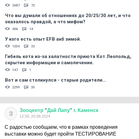
2687
72
Что вы думали об отношениях до 20/25/30 лет, и что
оказалось правдой, а что мифом?
406
14
У кого есть опыт EFB акб зимой.
1034
33
Гибель кота из-за халатности приюта Кот Леопольд,
скрытиe информации и самолечение.
147
1
Вот и сам столкнулся - старые родители...
2299
35
Зооцентр
"
Дай
Лапу
"
г
.
Каменск
З
12:56, 20.08.2024
С радостью сообщаем, что в рамках проведения
выставки можно будет пройти ТЕСТИРОВАНИЕ