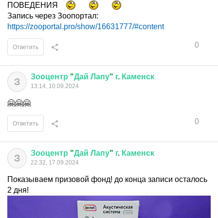
ПОВЕДЕНИЯ
Запись через Зоопортал:
https://zooportal.pro/show/16631777/#content
0
Ответить
Зооцентр
"
Дай
Лапу
"
г
.
Каменск
З
13:14, 10.09.2024
🤗🤗🤗
0
Ответить
Зооцентр
"
Дай
Лапу
"
г
.
Каменск
З
22:32, 17.09.2024
Показываем призовой фонд! до конца записи осталось
2 дня!