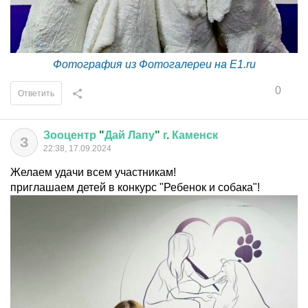
Фотография из Фотогалереи на E1.ru
0
Ответить
Зооцентр
"
Дай
Лапу
"
г
.
Каменск
З
22:38, 17.09.2024
Желаем удачи всем участникам!
приглашаем детей в конкурс "Ребенок и собака"!