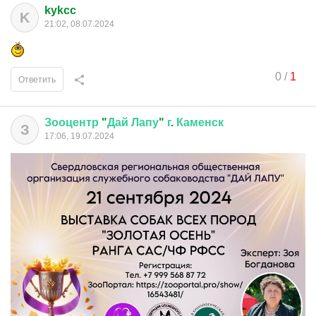
kykcc
K
21:02, 08.07.2024
0
/
1
Ответить
Зооцентр
"
Дай
Лапу
"
г
.
Каменск
З
17:06, 19.07.2024