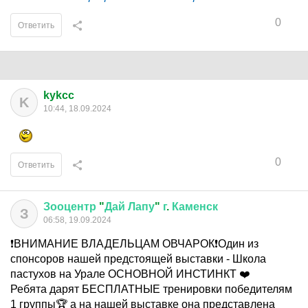
0
Ответить
kykcc
K
10:44, 18.09.2024
0
Ответить
Зооцентр
"
Дай
Лапу
"
г
.
Каменск
З
06:58, 19.09.2024
❗️ВНИМАНИЕ ВЛАДЕЛЬЦАМ ОВЧАРОК❗️️Один из
спонсоров нашей предстоящей выставки - Школа
пастухов на Урале ОСНОВНОЙ ИНСТИНКТ ❤️
Ребята дарят БЕСПЛАТНЫЕ тренировки победителям
1 группы🏆 а на нашей выставке она представлена