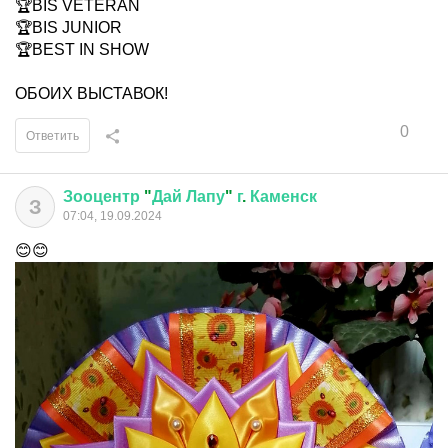
🏆BIS VETERAN
🏆BIS JUNIOR
🏆BEST IN SHOW
ОБОИХ ВЫСТАВОК!
0
Ответить
Зооцентр
"
Дай
Лапу
"
г
.
Каменск
З
07:04, 19.09.2024
😊😊