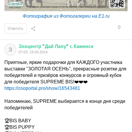
Фотография из Фотогалереи на E1.ru
0
Ответить
Зооцентр
"
Дай
Лапу
"
г
.
Каменск
З
07:03, 19.09.2024
Приятные, яркие подарочки для КАЖДОГО участника
выставки "ЗОЛОТАЯ ОСЕНЬ", прекрасные розетки для
победителей и призёров конкурсов и огромный кубок
для победителя SUPREME BIS!❤️❤️❤️
https://zooportal.pro/show/16543481
Напоминаю, SUPREME выбирается в конце дня среди
победителей
🏆BIS BABY
🏆BIS PUPPY