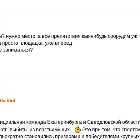
5
? нужно место, а все препятствия как-нибудь соорудим уж
а просто площадка, уже вперед
е заниматься?
5
ttle Bird
фициальная команда Екатеринбурга и Свердловской области 
ет "выбить" из властьимущих...
Это при том, что спортс
днократно становились призерами и победителями крупных