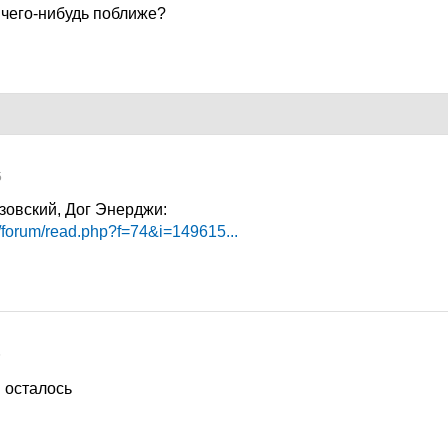
и чего-нибудь поближе?
5
зовский, Дог Энерджи:
k/forum/read.php?f=74&i=149615...
5
и осталось