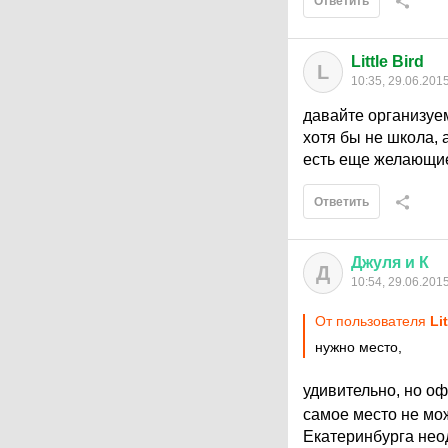
Ответить
Little Bird
L
10:35, 29.06.201
давайте организуем
хотя бы не школа, 
есть еще желающи
Ответить
Джуля
и
К
Д
10:54, 29.06.201
От пользователя
Li
нужно место,
удивительно, но о
самое место не мож
Екатеринбурга нео