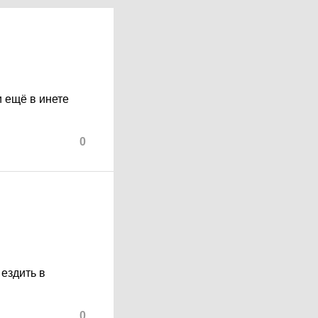
и ещё в инете
0
ездить в
0