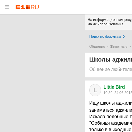
На информационном ресур
на их использование.
Поиск по форумам
Общение
Животные
Школы аджили
Общение любителе
Little Bird
L
10:39, 24.06.201
Ищу школы аджилит
заниматься аджили
Искала подобные те
"Собачья академия"
только в выходные,