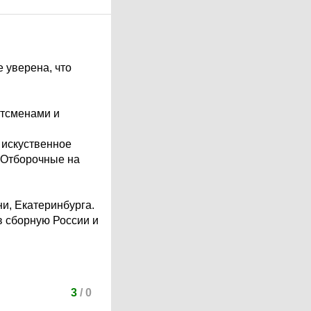
 уверена, что
ртсменами и
( искуственное
. Отборочные на
и, Екатеринбурга.
в сборную России и
3
/
0