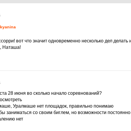
5
kyanina
ссорри! вот что значит одновременно несколько дел делать 
, Наташа!
5
ста 28 июня во сколько начало соревнований?
посмотреть
льмаше, Уралмаше нет площадок, правильно понимаю
бы заниматься со своим биглем, но возможности постоянно 
алению нет