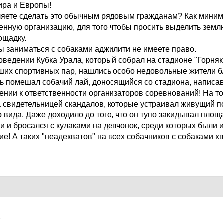
ира и Европы!
ляете сделать это обычным рядовым гражданам? Как мини
нную организацию, для того чтобы просить выделить земл
ощадку.
ы заниматься с собаками аджилити не имеете право.
оведении Кубка Урала, который собрал на стадионе "Горняк
ших спортивных пар, нашлись особо недовольные жители 
ь помешал собачий лай, доносящийся со стадиона, написа
ении к ответственности организаторов соревнований! На т
 свидетельницей скандалов, которые устраивал живущий п
 вида. Даже доходило до того, что он тупо закидывал площ
 и бросался с кулаками на девчонок, среди которых были 
! А таких "неадекватов" на всех собачников с собаками хв
5