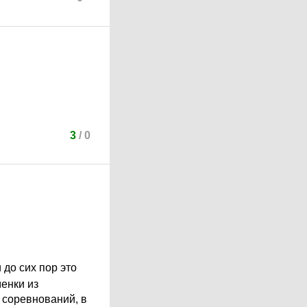
3
/
0
до сих пор это
менки из
 соревнований, в