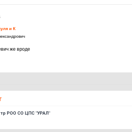
5
уля и К
лександрович
вич же вроде
Т
oтр РOO CO ЦПС "УРАЛ"