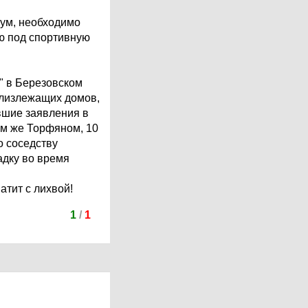
мум, необходимо
ю под спортивную
" в Березовском
близлежащих домов,
вшие заявления в
ом же Торфяном, 10
о соседству
адку во время
и
атит с лихвой!
1
/
1