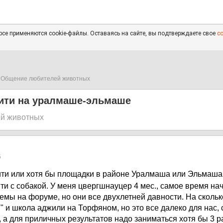
се применяются cookie-файлы. Оставаясь на сайте, вы подтверждаете свое
с
Общение любителей животных
ти на уралмаше-эльмаше
й животных
5
и или хотя бы площадки в районе Уралмаша или Эльмаша.
ти с собакой. У меня цвергшнауцер 4 мес., самое время на
мы на форуме, но они все двухлетней давности. На сколько
 и школа аджили на Торфяном, но это все далеко для нас, 
 а для приличных результатов надо заниматься хотя бы 3 р