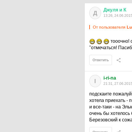
Джуля
и
К
Д
13:26, 24.06.201
От пользователя
Lu
тооочно! 
"отмечаться! Пасиб
Ответить
i-ri-na
I
21:31, 27.06.201
подскаите пожалуй
хотела приехать - 
и все-таки - на Э
очень бы хотелось 
Березовский к сож