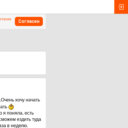
огласие
Согласен
Очень хочу начать
чать
 я поняла, есть
сможем ездить туда
аза в неделю.