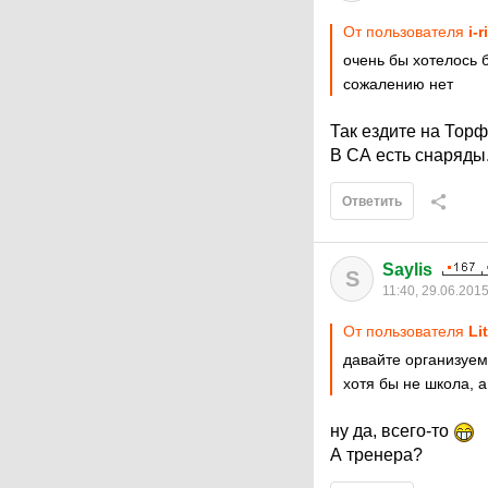
От пользователя
i-r
очень бы хотелось 
сожалению нет
Так ездите на Торф
В СА есть снаряды
Ответить
Saylis
S
11:40, 29.06.201
От пользователя
Li
давайте организуем
хотя бы не школа, 
ну да, всего-то
А тренера?