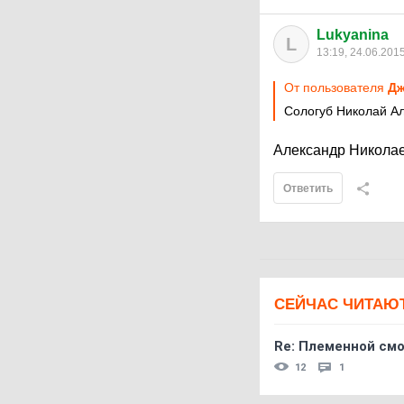
Lukyanina
L
13:19, 24.06.201
От пользователя
Дж
Сологуб Николай А
Александр Николае
Ответить
СЕЙЧАС ЧИТАЮ
Re: Племеннoй см
12
1