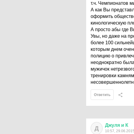
т.ч. Чемпионатов м
А как Вы представ
оформить обществе
кинологическую пл
А просто абы где В
Увы, но даже на пр
более 100 сильней
которым днем очен
полицию о привлеч
неоднократно была
мужичок нетрезвого
тренировки камнями
несовершеннолетние
Ответить
Джуля
и
К
Д
10:57, 29.06.201