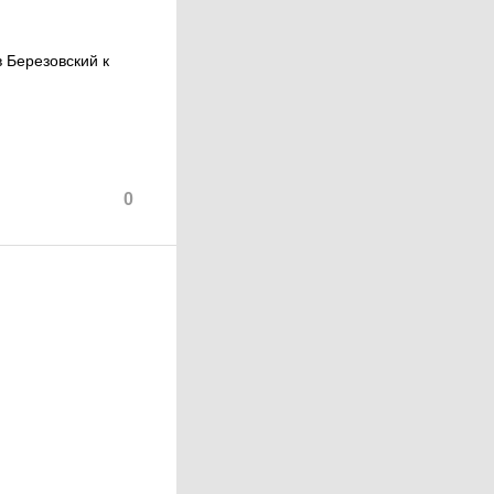
 Березовский к
0