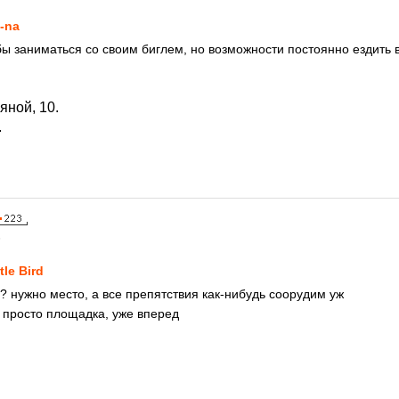
i-na
бы заниматься со своим биглем, но возможности постоянно ездить в
яной, 10.
.
5
ttle Bird
? нужно место, а все препятствия как-нибудь соорудим уж
а просто площадка, уже вперед