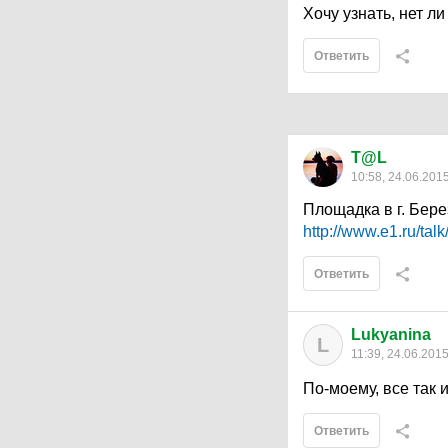
Хочу узнать, нет л
Ответить
T@L
10:58, 24.06.201
Площадка в г. Бере
http://www.e1.ru/tal
Ответить
Lukyanina
L
11:39, 24.06.201
По-моему, все так 
Ответить