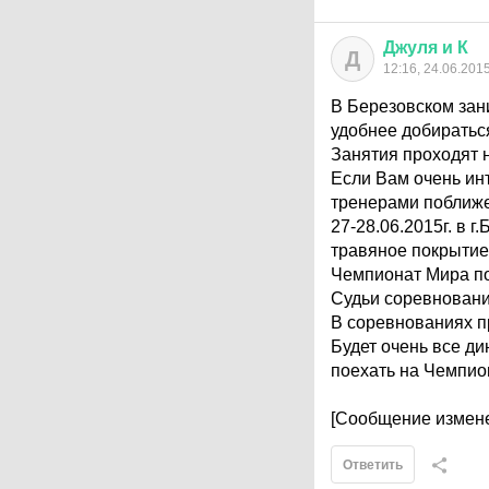
Джуля
и
К
Д
12:16, 24.06.201
В Березовском зан
удобнее добиратьс
Занятия проходят н
Если Вам очень ин
тренерами поближе,
27-28.06.2015г. в 
травяное покрытие 
Чемпионат Мира по
Судьи соревновани
В соревнованиях п
Будет очень все ди
поехать на Чемпио
[Сообщение измене
Ответить