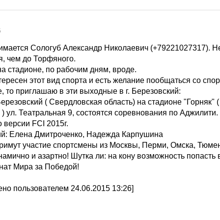
5
имается Сологуб Александр Николаевич (+79221027317). Не
я, чем до Торфяного.
а стадионе, по рабочим дням, вроде.
тересен этот вид спорта и есть желание пообщаться со спо
 то приглашаю в эти выходные в г. Березовский:
г.Березовский ( Свердловская область) на стадионе "Горняк" 
) ул. Театральная 9, состоятся соревнования по Аджилити
 версии FCI 2015г.
й: Елена Дмитроченко, Надежда Карпушина
римут участие спортсмены из Москвы, Перми, Омска, Тюмен
намично и азартно! Шутка ли: на кону возможность попасть 
нат Мира за Победой!
но пользователем 24.06.2015 13:26]