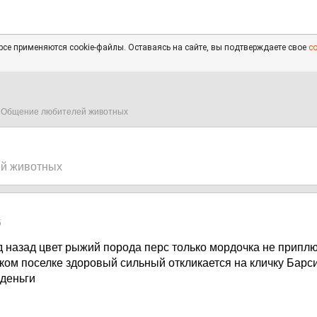
се применяются cookie-файлы. Оставаясь на сайте, вы подтверждаете свое
с
Общение любителей животных
й животных
5
д назад цвет рыжий порода перс только мордочка не приплю
ском поселке здоровый сильный откликается на кличку Барс
деньги