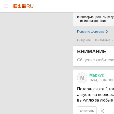
На информационном ресур
на их использование.
Поиск по форумам
Общение
Животные
ВНИМАНИЕ
Общение любителе
Маркус
М
16:44, 02.04.200
Потерялся кот 1 го
августе на пеонер
выкуплю за любые 
Ответить