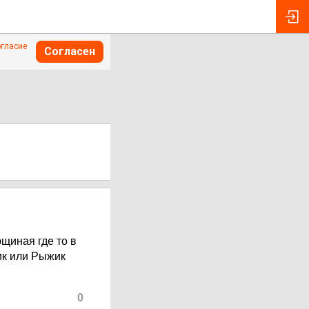
огласие
Согласен
щиная где то в
ик или Рыжик
0