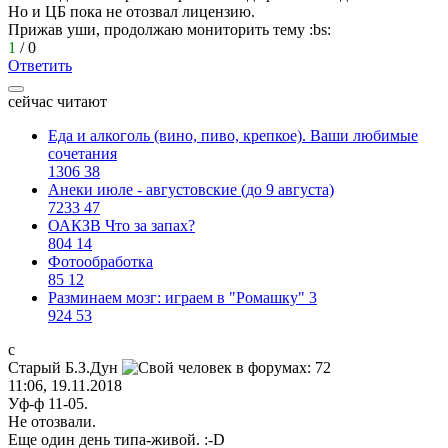
Но и ЦБ пока не отозвал лицензию.
Прижав уши, продолжаю мониторить тему
:bs:
1
/
0
Ответить
сейчас читают
Еда и алкоголь (вино, пиво, крепкое). Ваши любимые
сочетания
1306
38
Анеки июле - августовские (до 9 августа)
7233
47
ОАКЗВ Что за запах?
804
14
Фотообработка
85
12
Разминаем мозг: играем в "Ромашку" 3
924
53
с
Старый
Б
.
З
.
Дун
11:06, 19.11.2018
Уф-ф 11-05.
Не отозвали.
Еще один день типа-живой.
:-D