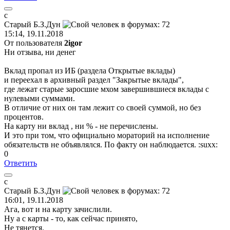
с
Старый
Б
.
З
.
Дун
15:14, 19.11.2018
От пользователя
2igor
Ни отзыва, ни денег
Вклад пропал из ИБ (раздела Открытые вклады)
и переехал в архивный раздел "Закрытые вклады",
где лежат старые заросшие мхом завершившиеся вклады с
нулевыми суммами.
В отличие от них он там лежит со своей суммой, но без
процентов.
На карту ни вклад , ни % - не перечислены.
И это при том, что официально мораторий на исполнение
обязательств не объявлялся. По факту он наблюдается.
:suxx:
0
Ответить
с
Старый
Б
.
З
.
Дун
16:01, 19.11.2018
Ага, вот и на карту зачислили.
Ну а с карты - то, как сейчас принято,
Не тянется.