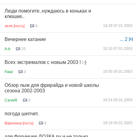
Люди помогите..нуждаюсь в коньках и
клюшке..
18:29 07.01.2003
хелп [гость]
0
Вечернее катание
...
2
10:10 07.01.2003
A-b
25
Всех экстремалов с новым 2003 ! :-)
18:55 05.01.2003
Fatal
0
Обзор лыж для фрирайда и новой школы
сезона 2002-2003
16:24 05.01.2003
CarveR
0
погода шепчет.
16:19 05.01.2003
Варониха [гость]
6
для Форумцев ДОЗКА.ру и не только