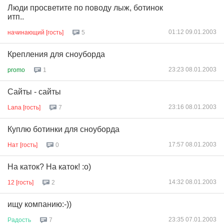
Люди просветите по поводу лыж, ботинок
итп..
01:12 09.01.2003
начинающий [гость]
5
Крепления для сноуборда
23:23 08.01.2003
promo
1
Сайты - сайты
23:16 08.01.2003
Lana [гость]
7
Куплю ботинки для сноуборда
17:57 08.01.2003
Нат [гость]
0
На каток? На каток! :о)
14:32 08.01.2003
12 [гость]
2
ищу компанию:-))
23:35 07.01.2003
Радость
7