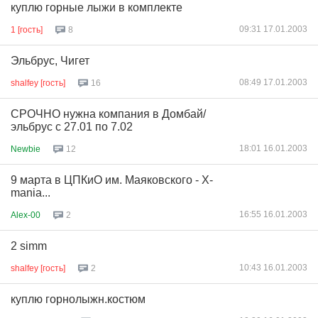
куплю горные лыжи в комплекте
09:31 17.01.2003
1 [гость]
8
Эльбрус, Чигет
08:49 17.01.2003
shalfey [гость]
16
CРОЧНО нужна компания в Домбай/
эльбрус с 27.01 по 7.02
18:01 16.01.2003
Newbie
12
9 марта в ЦПКиО им. Маяковского - X-
mania...
16:55 16.01.2003
Alex-00
2
2 simm
10:43 16.01.2003
shalfey [гость]
2
куплю горнолыжн.костюм