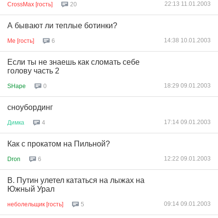
22:13 11.01.2003
CrossMax [гость]
20
А бывают ли теплые ботинки?
14:38 10.01.2003
Me [гость]
6
Если ты не знаешь как сломать себе
голову часть 2
18:29 09.01.2003
SHape
0
сноубординг
17:14 09.01.2003
Димка
4
Как с прокатом на Пильной?
12:22 09.01.2003
Dron
6
В. Путин улетел кататься на лыжах на
Южный Урал
09:14 09.01.2003
неболельщик [гость]
5