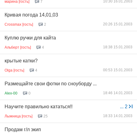
10:30 16.01.2003
марина [гость]
7
Кривая погода 14,01,03
20:26 15.01.2003
Crossmax [гость]
2
Куплю ручки для кайта
18:38 15.01.2003
Альберт [гость]
4
крытые катки?
00:53 15.01.2003
Olga [гость]
4
Размещайте свои фотки по сноуборду ...
18:46 14.01.2003
Alex-00
0
Научите правильно кататься!!
...
2
18:33 14.01.2003
Лыжница [гость]
25
Продам г/л экип