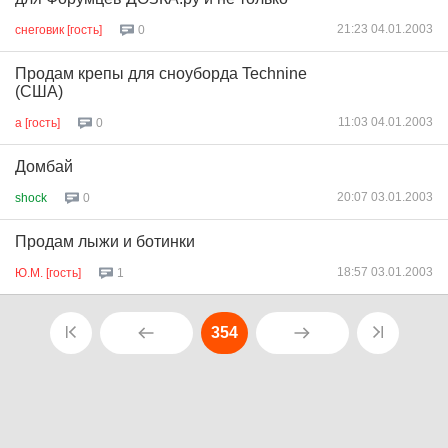
21:23 04.01.2003
снеговик [гость]
0
Продам крепы для сноуборда Technine
(США)
11:03 04.01.2003
a [гость]
0
Домбай
20:07 03.01.2003
shock
0
Продам лыжи и ботинки
18:57 03.01.2003
Ю.М. [гость]
1
354