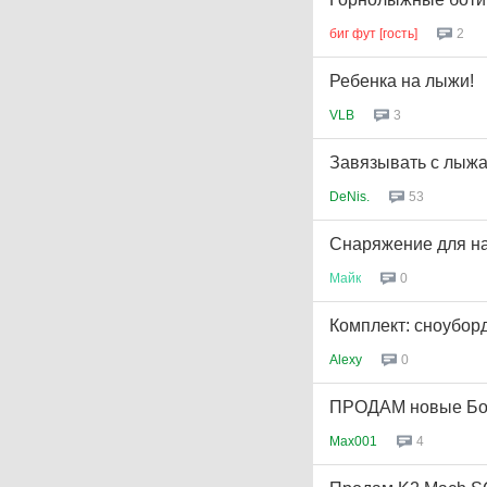
биг фут [гость]
2
Ребенка на лыжи!
VLB
3
Завязывать с лыжа
DeNis.
53
Снаряжение для н
Майк
0
Комплект: сноубор
Alexy
0
ПРОДАМ новые Бо
Max001
4