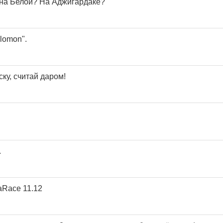
о на Белой? На Аджигардаке?
lomon".
ку, считай даром!
.
aRace 11.12