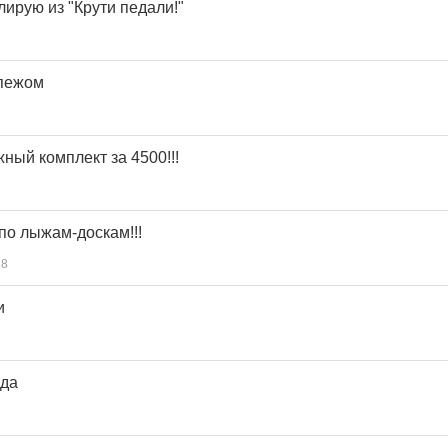
блирую из "Крути педали!"
епежом
й комплект за 4500!!!
по лыжам-доскам!!!
28
и
да