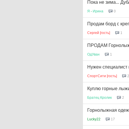
Пока не зима... Ду
Я
-
Ирина
0
Продам борд с кр
Сергей [гость]
1
ПРОДАМ Горнолыжны
ОдУван
1
Нужен специалист 
СпортСити [гость]
Куплю горные лыж
Братец
Кролик
2
Горнолыжная одеж
Lucky22
17