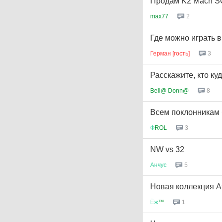
Продам K2 Mach S
max77
2
Где можно играть 
Герман [гость]
3
Расскажите, кто ку
Bell@ Donn@
8
Всем поклонникам 
Ф
ROL
3
NW vs 32
Анчус
5
Новая коллекция A
Ёж
™
1