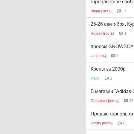
горнолыжное сообще
Simm [гость]
17
25-26 сентября. Ку
Holdek [гость]
1
продам SNOWBO
ak [гость]
1
Крепы за 2000р
Майк
2
В магазин "Adidas-
Crossmax [гость]
35
Продаю горнолыжн
Dmitry [гость]
0