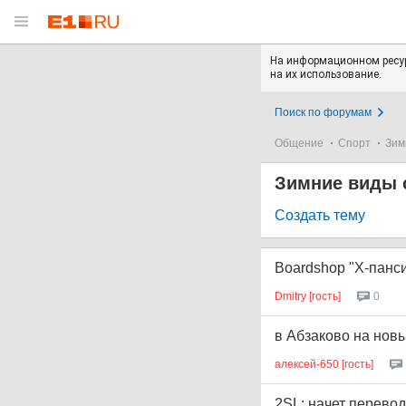
На информационном ресур
на их использование.
Поиск по форумам
Общение
Спорт
Зим
Зимние виды 
Создать тему
Boardshop "Х-панси
Dmitry [гость]
0
в Абзаково на новы
алексей-650 [гость]
2SL: начет перево