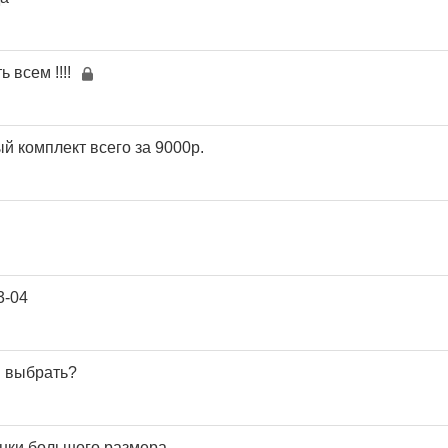
ь всем !!!!
 комплект всего за 9000р.
3-04
и выбрать?
нки большого размера