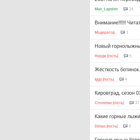
Max_Lapshin
24
Внимание!!!!!! Читат
Модератор
1
Новый горнолыжный
Норди [гость]
5
Жёсткость ботинок.
Iggy [гость]
4
Кировград, сезон 0
Crossmax [гость]
37
Какие горные лыж
Dimas [гость]
5
Горнолыжные боти