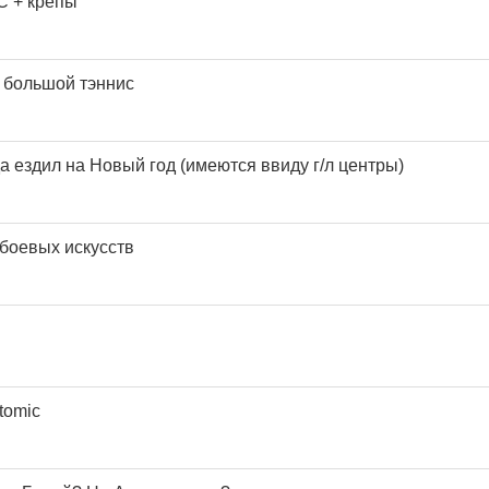
C + крепы
в большой тэннис
да ездил на Новый год (имеются ввиду г/л центры)
боевых искусств
tomic