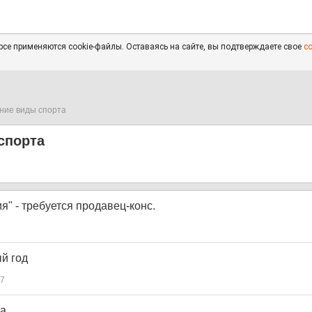
се применяются cookie-файлы. Оставаясь на сайте, вы подтверждаете свое
с
ние виды спорта
спорта
я" - требуется продавец-конс.
й год
7
да