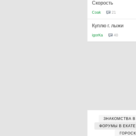
Скорость
Coak
21
Куплю г. лыжи
igorKa
40
ЗНАКОМСТВА В
ФОРУМЫ В ЕКАТ
ГОРОС