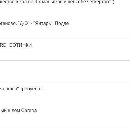
ство в кол-ве 3-х маньяков ищет себе четвёртого :)
рганово. "Д-Э" - "Янтарь". Подде
ARD+БОТИНКИ
Salomon" требуется :
ый шлем Carerra