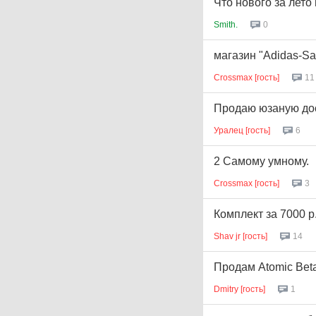
Что нового за лет
Smith.
0
магазин "Adidas-Sa
Crossmax [гость]
11
Продаю юзаную дос
Уралец [гость]
6
2 Самому умному.
Crossmax [гость]
3
Комплект за 7000 р
Shav jr [гость]
14
Продам Atomic Bet
Dmitry [гость]
1