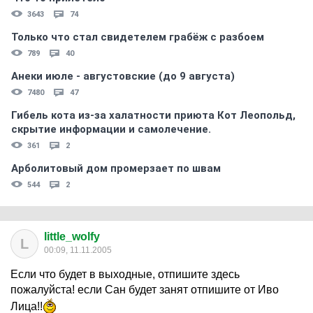
3643
74
Только что стал свидетелем грабёж с разбоем
789
40
Анеки июле - августовские (до 9 августа)
7480
47
Гибель кота из-за халатности приюта Кот Леопольд,
скрытиe информации и самолечение.
361
2
Арболитовый дом промерзает по швам
544
2
little_wolfy
L
00:09, 11.11.2005
Если что будет в выходные, отпишите здесь
пожалуйста! если Сан будет занят отпишите от Иво
Лица!!