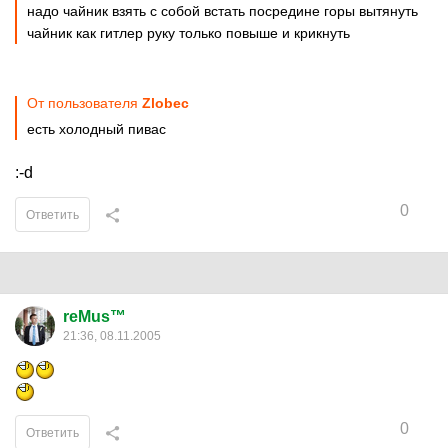
надо чайник взять с собой встать посредине горы вытянуть
чайник как гитлер руку только повыше и крикнуть
От пользователя
Zlobec
есть холодный пивас
:-d
0
Ответить
reMus™
21:36, 08.11.2005
0
Ответить