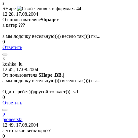
s
SHape
12:28, 17.08.2004
От пользователя
eShpaqer
а катер ???
а мы лодочку весельную)))) весело так)))) гы...
0
Ответить
k
koshka_lu
12:45, 17.08.2004
От пользователя
SHape|.BB.|
а мы лодочку весельную)))) весело так)))) гы...
Один гребет)))другой толкает)))..:-d
0
Ответить
p
pioneerski
12:49, 17.08.2004
а что такое вейкборд??
0