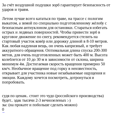
За счёт воздушной подушки зорб гарантирует безопасность от
ударов и травм.
Летом лучше всего кататься по траве, на трассе с пологим
выкатом, а зимой по специально подготовленному жёлобу с
безопасным антиуклоном для остановки. Стараться избегать
острых и ледяных поверхностей. Чтобы привести зорб в
круговое движение по снегу, рекомендуется стелить на
стартовый участок ковёр или дорожку длиной в 8-10 метров.
Как любая надувная вещь, он очень капризный, и требует
аккуратного обращения. Оптимальная длина спуска 200-300
метов, для очень подготовленных может быть 400 м. Высота
колеблется от 10 до 30 м в зависимости от склона, ширина
минимум 4м. Достигаемая скорость вращения примерно 50
км/ч. Необычное вращение под горку в неизвестность,
открывает для участника новые незабываемые ощущения и
эмоции. Каждому хочется посмотреть, дотронуться и
попробовать.
судя по ценам.. стоит это чудо (российского производства)
будет.. эдак тысячи 2-3 вечнозеленых :-)
зы: (на прокате и побольше сделать можно)
0