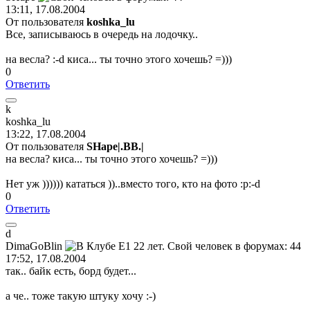
13:11, 17.08.2004
От пользователя
koshka_lu
Все, записываюсь в очередь на лодочку..
на весла? :-d киса... ты точно этого хочешь? =)))
0
Ответить
k
koshka_lu
13:22, 17.08.2004
От пользователя
SHape|.BB.|
на весла? киса... ты точно этого хочешь? =)))
Нет уж )))))) кататься ))..вместо того, кто на фото :p:-d
0
Ответить
d
DimaGoBlin
17:52, 17.08.2004
так.. байк есть, борд будет...
а че.. тоже такую штуку хочу :-)