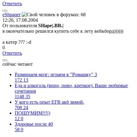
Ответить
eShpaqer
12:26, 17.08.2004
От пользователя
SHape|.BB.|
я окончательно решился купить себе к лету вейкборд))))))
а катер ??? :-d
0
Ответить
сейчас читают
Разминаем мозг: играем в "Ромашку" 3
172
13
Еда и алкоголь (вино, пиво, крепкое). Ваши любимые
сочетания
1148
35
У кого есть опыт EFB акб зимой.
708
24
ПОШУМИМ!!!!)
12
0
Здоровье после 40
58
0