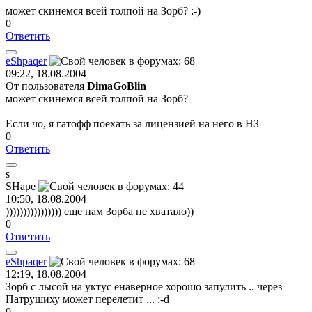
может скинемся всей толпой на Зорб? :-)
0
Ответить
eShpaqer
09:22, 18.08.2004
От пользователя
DimaGoBlin
может скинемся всей толпой на Зорб?
Если чо, я гатофф поехать за лицензией на него в НЗ
0
Ответить
s
SHape
10:50, 18.08.2004
)))))))))))))))) еще нам Зорба не хватало))
0
Ответить
eShpaqer
12:19, 18.08.2004
Зорб с лысой на уктус енаверное хорошо запулить .. через
Патрушиху может перелетит ... :-d
0