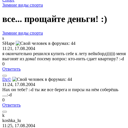
Зимние виды спорта
все... прощайте деньги! :)
Зимние виды спорта
s
SHape
11:21, 17.08.2004
я окончательно решился купить себе к лету вейкборд)))))) меня
выгонят из дома! посему вопрос: кто-нить сдает квартиру? :-d
0
Ответить
Dz©
11:24, 17.08.2004
Нах он тебе? :-d ты же все берега и пирсы на нём соберёшь
....:-d
0
Ответить
k
koshka_lu
11:25, 17.08.2004