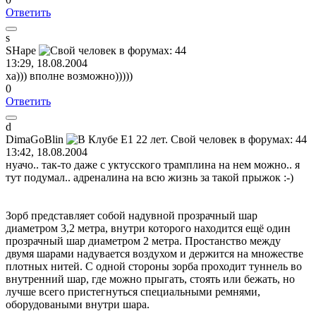
Ответить
s
SHape
13:29, 18.08.2004
ха))) вполне возможно)))))
0
Ответить
d
DimaGoBlin
13:42, 18.08.2004
нуачо.. так-то даже с уктусского трамплина на нем можно.. я
тут подумал.. адреналина на всю жизнь за такой прыжок :-)
Зорб представляет собой надувной прозрачный шар
диаметром 3,2 метра, внутри которого находится ещё один
прозрачный шар диаметром 2 метра. Простанство между
двумя шарами надувается воздухом и держится на множестве
плотных нитей. С одной стороны зорба проходит туннель во
внутренний шар, где можно прыгать, стоять или бежать, но
лучше всего пристегнуться специальными ремнями,
оборудоваными внутри шара.