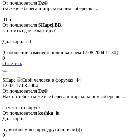
От пользователя
Dz©
ты же все берега и пирсы на нём соберёшь ....
:D:-d
От пользователя
SHape|.BB.|
кто-нить сдает квартиру?
Да..скоро.. :-d
[Сообщение изменено пользователем 17.08.2004 11:30]
0
Ответить
s
SHape
12:02, 17.08.2004
От пользователя
Dz©
Нах он тебе? ты же все берега и пирсы на нём соберёшь ....
а счего это вдруг?
От пользователя
koshka_lu
Да..скоро..
ну вообщем все друг друга поняли))))
0