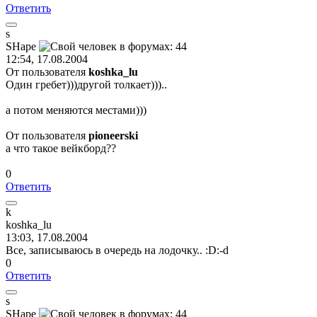
Ответить
s
SHape
12:54, 17.08.2004
От пользователя
koshka_lu
Один гребет)))другой толкает)))..
а потом меняются местами)))
От пользователя
pioneerski
а что такое вейкборд??
0
Ответить
k
koshka_lu
13:03, 17.08.2004
Все, записываюсь в очередь на лодочку.. :D:-d
0
Ответить
s
SHape