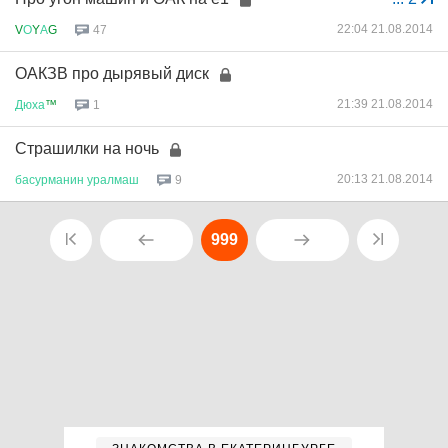
22:04 21.08.2014
V
О
Y
А
G
47
ОАКЗВ про дырявый диск
21:39 21.08.2014
Дюха
™
1
Страшилки на ночь
20:13 21.08.2014
басурманин
уралмаш
9
999