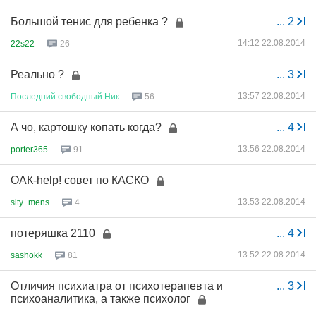
Большой тенис для ребенка ?
...
2
14:12 22.08.2014
22s22
26
Реально ?
...
3
13:57 22.08.2014
Последний
свободный
Ник
56
А чо, картошку копать когда?
...
4
13:56 22.08.2014
porter365
91
ОАК-help! совет по КАСКО
13:53 22.08.2014
sity_mens
4
потеряшка 2110
...
4
13:52 22.08.2014
sashokk
81
Отличия психиатра от психотерапевта и
...
3
психоаналитика, а также психолог