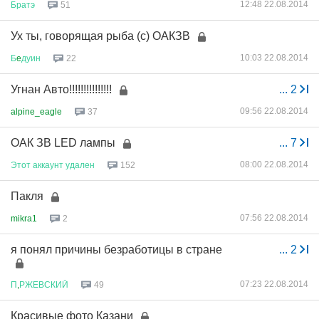
12:48 22.08.2014
Братэ
51
Ух ты, говорящая рыба (с) ОАКЗВ
10:03 22.08.2014
Б
e
дуин
22
Угнан Авто!!!!!!!!!!!!!!!
...
2
09:56 22.08.2014
alpine_eagle
37
ОАК ЗВ LED лампы
...
7
08:00 22.08.2014
Этот
аккаунт
удален
152
Пакля
07:56 22.08.2014
mikra1
2
я понял причины безработицы в стране
...
2
07:23 22.08.2014
П
,
РЖЕВСКИЙ
49
Красивые фото Казани