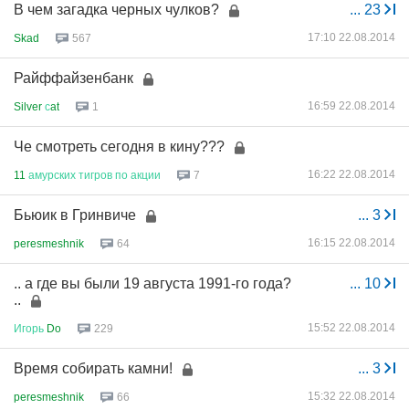
В чем загадка черных чулков?
...
23
17:10 22.08.2014
Skad
567
Райффайзенбанк
16:59 22.08.2014
Silver
с
at
1
Че смотреть сегодня в кину???
16:22 22.08.2014
11
амурских
тигров
по
акции
7
Бьюик в Гринвиче
...
3
16:15 22.08.2014
peresmeshnik
64
.. а где вы были 19 августа 1991-го года?
...
10
..
15:52 22.08.2014
Игорь
Do
229
Время собирать камни!
...
3
15:32 22.08.2014
peresmeshnik
66