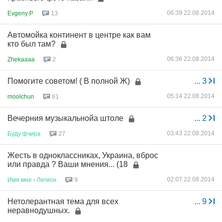
06:39 22.08.2014
Evgeny P
13
Автомойка континент в центре как вам
кто был там?
06:36 22.08.2014
Zhekaaaa
2
Помогите советом! ( В полной Ж)
...
3
05:14 22.08.2014
moolchun
61
Вечерния музыкальнойа штоле
...
2
03:43 22.08.2014
Буду
фчира
27
Жесть в одноклассниках, Украина, вброс
или правда ? Ваши мнения... (18
02:07 22.08.2014
Имя
мне
-
Легион
9
Нетолерантная тема для всех
...
9
неравнодушных.