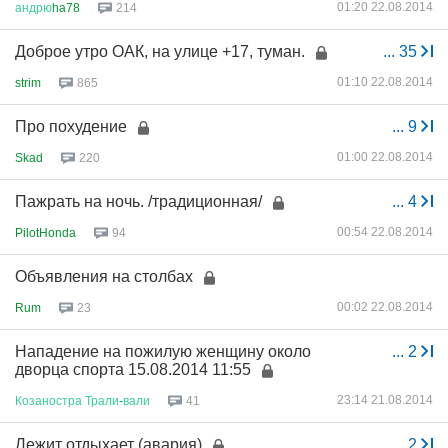
01:20 22.08.2014
андрю
ha78
214
Доброе утро ОАК, на улице +17, туман.
...
35
01:10 22.08.2014
strim
865
Про похудение
...
9
01:00 22.08.2014
Skad
220
Пажрать на ночь. /традиционная/
...
4
00:54 22.08.2014
PilotHonda
94
Объявления на столбах
00:02 22.08.2014
Rum
23
Нападение на пожилую женщину около
...
2
дворца спорта 15.08.2014 11:55
23:14 21.08.2014
Козаностра
Трали
-
вали
41
Лежит отдыхает (авария)
...
2