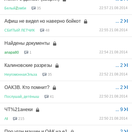
22:57 21.08.2014
Белый
Z
омби
35
Афиш не видел но наверно бойкот
...
2
22:55 21.08.2014
СБИТЫЙ
ЛЕТЧИК
48
Найдены документы
22:54 21.08.2014
anapa80
1
Калиновские разрезы
...
2
22:52 21.08.2014
НеугомоннаяЭльза
35
ОАКЗВ. Кто помнит?
...
2
22:50 21.08.2014
Послушай
,
детёныш
41
ЧТ%21анеки
...
9
22:50 21.08.2014
А
I
215
Про угон машин и ОАК на е1
...
2