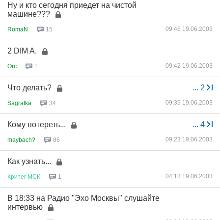
Ну и кто сегодня приедет на чистой
машине???
09:46 19.06.2003
RomaN
15
2 DIM A.
09:42 19.06.2003
Orc
1
Что делать?
...
2
09:39 19.06.2003
Sagratka
34
Кому потереть...
...
4
09:23 19.06.2003
maybach?
86
Как узнать...
04:13 19.06.2003
Критег
МСК
1
В 18:33 на Радио "Эхо Москвы" слушайте
интервью