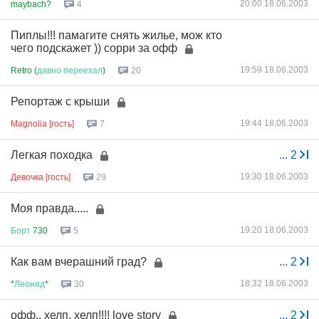
20:00 18.06.2003
maybach?
4
Пиплы!!! памагите снять жилье, мож кто
чего подскажет )) сорри за офф
19:59 18.06.2003
Retro (
давно
переехал
)
20
Репортаж с крыши
19:44 18.06.2003
Magnolia [гость]
7
Легкая походка
...
2
19:30 18.06.2003
Девочка [гость]
29
Моя правда.....
19:20 18.06.2003
Борт
730
5
Как вам вчерашний град?
...
2
18:32 18.06.2003
*
Леонид
*
30
офф.. хелп, хелп!!!! love story
...
2