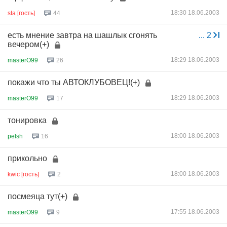
18:30 18.06.2003
sta [гость]
44
есть мнение завтра на шашлык сгонять
...
2
вечером(+)
18:29 18.06.2003
masterO99
26
покажи что ты АВТОКЛУБОВЕЦ!(+)
18:29 18.06.2003
masterO99
17
тонировка
18:00 18.06.2003
pelsh
16
прикольно
18:00 18.06.2003
kwic [гость]
2
посмеяца тут(+)
17:55 18.06.2003
masterO99
9