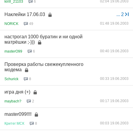
02:04 19.06.2003
kirill_21103
6
Наклейки 17.06.03
...
2
01:48 19.06.2003
NORICK
49
настрогал 1000 буратин и ни одной
матрёшки ;-)))
00:40 19.06.2003
masterO99
6
Проверка работы свежекупленного
модема
00:33 19.06.2003
Schurick
8
игра дня (+)
00:17 19.06.2003
maybach?
2
master099!!!!
00:03 19.06.2003
Критег
МСК
8