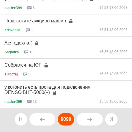
16:53 18.06.2003
masterO99
6
Подскажите аукцион машин
16:51 18.06.2003
Kriskentia
1
Ася сдохла:(
16:36 18.06.2003
Sagratka
18
Собрался на ЮГ
16:36 18.06.2003
1 [гость]
5
у когонить есть прога для подключения
DENSO BHT-5000(+)
15:58 18.06.2003
masterO99
13
9099