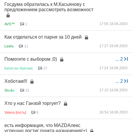
Госдума обратилась к М.Касьянову с
предложением рассмотреть возможност
17:55 18.06.2003
AVS™
1
Как отделаться от парня за 10 дней
17:27 18.06.2003
Leelu
11
Помогите с выбором ;0)
...
2
17:24 18.06.2003
Капитан
Арктика
27
Хоботам!!!
...
2
17:15 18.06.2003
Sn
а
k
е
31
Хто у нас Ганзой торгует?
16:54 18.06.2003
Valera [гость]
6
есть информация, что MAZDAлекс
успешно достиг пункта назначения(+)