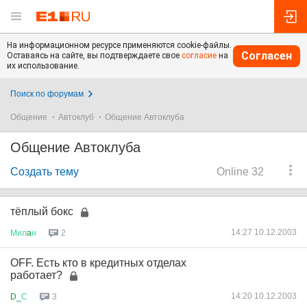
На информационном ресурсе применяются cookie-файлы.
Согласен
Оставаясь на сайте, вы подтверждаете свое
согласие
на
их использование.
Поиск по форумам
Общение
Автоклуб
Общение Автоклуба
Общение Автоклуба
Создать тему
Online 32
тёплый бокс
14:27 10.12.2003
Мил
a
н
2
OFF. Есть кто в кредитных отделах
работает?
14:20 10.12.2003
D_
С
3