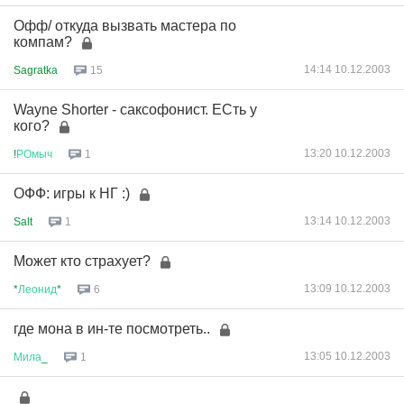
Офф/ откуда вызвать мастера по
компам?
14:14 10.12.2003
Sagratka
15
Wayne Shorter - саксофонист. ЕСть у
кого?
13:20 10.12.2003
!
РОмыч
1
ОФФ: игры к НГ :)
13:14 10.12.2003
Salt
1
Может кто страхует?
13:09 10.12.2003
*
Леонид
*
6
где мона в ин-те посмотреть..
13:05 10.12.2003
Мила
_
1