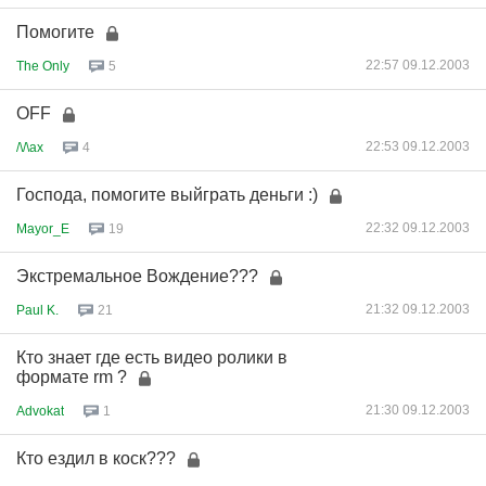
Помогите
22:57 09.12.2003
The Only
5
OFF
22:53 09.12.2003
/\/\ax
4
Господа, помогите выйграть деньги :)
22:32 09.12.2003
Mayor_E
19
Экстремальное Вождение???
21:32 09.12.2003
Paul K.
21
Кто знает где есть видео ролики в
формате rm ?
21:30 09.12.2003
Advokat
1
Кто ездил в коск???