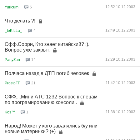
12:52 10.12.2003
Yuricum
5
Что делать ?!
12:49 10.12.2003
_teKILLa_
4
Офф.Сорри, Кто знает китайский? :).
Вопрос уже закрыт.
12:29 10.12.2003
PartyZan
14
Полчаса назад в ДТП погиб человек
11:42 10.12.2003
ProstoFF
21
ОФФ....Мини АТС 1232 Вопрос к спецам
по програмированию консоли..
11:38 10.12.2003
Kos™
1
Народ! Может у кого завалялись б/у или
новые материнки? (+)