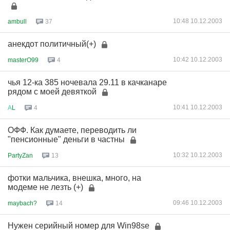
10:48 10.12.2003
ambull
37
анекдот политичный(+)
10:42 10.12.2003
masterO99
4
чья 12-ка 385 ночевала 29.11 в качканаре
рядом с моей девяткой
10:41 10.12.2003
А
L
4
ОФФ. Как думаете, переводить ли
"пенсионные" деньги в частны
10:32 10.12.2003
PartyZan
13
фотки мальчика, внешка, много, на
модеме не лезть (+)
09:46 10.12.2003
maybach?
14
Нужен серийный номер для Win98se