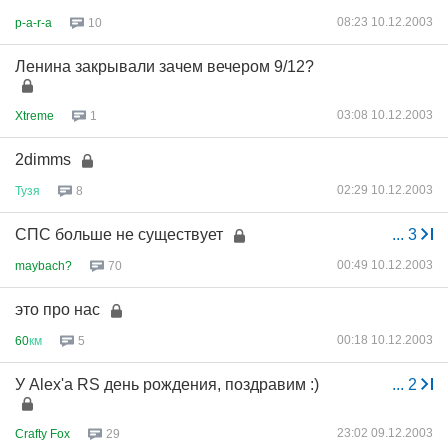
08:23 10.12.2003
p-a-r-a
10
Ленина закрывали зачем вечером 9/12?
03:08 10.12.2003
Xtreme
1
2dimms
02:29 10.12.2003
Тузя
8
СПС больше не существует
...
3
00:49 10.12.2003
maybach?
70
это про нас
00:18 10.12.2003
60
км
5
У Alex'а RS день рождения, поздравим :)
...
2
23:02 09.12.2003
Crafty Fox
29