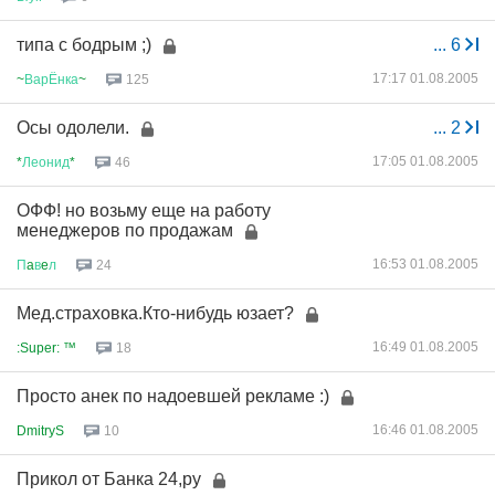
типа с бодрым ;)
...
6
17:17 01.08.2005
~
ВарЁнка
~
125
Осы одолели.
...
2
17:05 01.08.2005
*
Леонид
*
46
ОФФ! но возьму еще на работу
менеджеров по продажам
16:53 01.08.2005
П
a
в
e
л
24
Мед.страховка.Кто-нибудь юзает?
16:49 01.08.2005
:Super: ™
18
Просто анек по надоевшей рекламе :)
16:46 01.08.2005
DmitryS
10
Прикол от Банка 24,ру