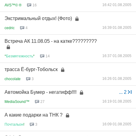
16:42 01.08.2005
AVS™© ®
16
Экстримальный отдых! (Фото)
16:39 01.08.2005
cedric
4
Встреча АК 11.08.05 - на катке?????????
16:37 01.08.2005
*
Безмятежность
*
14
трасса Ё-бург-Тобольск
16:26 01.08.2005
chocolate
3
Автомойка Бумер - негатифф!!!!
...
2
16:19 01.08.2005
MediaSound™
27
А какие подарки на ТНК ?
16:09 01.08.2005
Почтальон
!
3