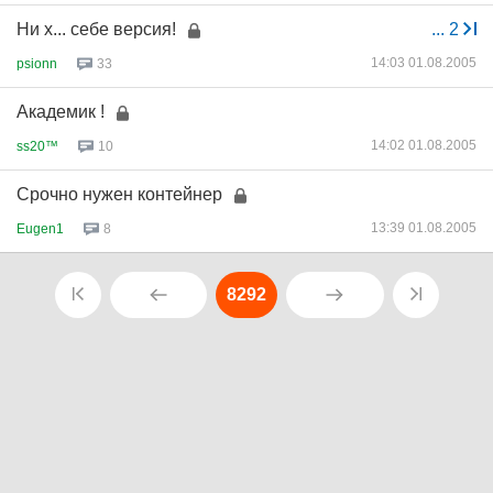
Ни х... себе версия!
...
2
14:03 01.08.2005
psionn
33
Академик !
14:02 01.08.2005
ss20™
10
Срочно нужен контейнер
13:39 01.08.2005
Eugen1
8
8292