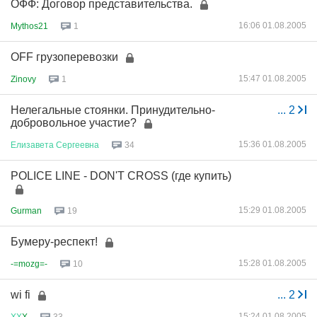
ОФФ: Договор представительства.
16:06 01.08.2005
Mythos21
1
OFF грузоперевозки
15:47 01.08.2005
Zinovy
1
Нелегальные стоянки. Принудительно-
...
2
добровольное участие?
15:36 01.08.2005
Елизавета
Сергеевна
34
POLICE LINE - DON'T CROSS (где купить)
15:29 01.08.2005
Gurman
19
Бумеру-респект!
15:28 01.08.2005
-=mozg=-
10
wi fi
...
2
15:24 01.08.2005
ХХ
X