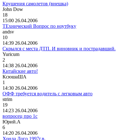
Крушения самолетов (внешка)
John Dow
18
15:00 26.04.2006
ТЕхнический Вопрос по ноутбуку
andsv
10
14:39 26.04.2006
Скрылся с места ДТП. И виновник и пострадавший.
Yuricum
2
14:38 26.04.2006
Китайские авто!
КсюшаША
1
14:30 26.04.2006
ОФФ требуется водитель с легковым авто
strim
19
14:23 26.04.2006
вопросец про 1с
Юрий
.
А
6
14:20 26.04.2006
Хонда Лого 1997г.в.