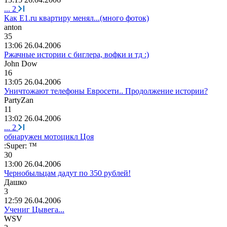
...
2
Как E1.ru квартиру менял...(много фоток)
anton
35
13:06 26.04.2006
Ржачные истории с биглера, вофки и тд :)
John Dow
16
13:05 26.04.2006
Уничтожают телефоны Евросети.. Продолжение истории?
PartyZan
11
13:02 26.04.2006
...
2
обнаружен мотоцикл Цоя
:Super: ™
30
13:00 26.04.2006
Чернобыльцам дадут по 350 рублей!
Дашко
3
12:59 26.04.2006
Учениг Цывега...
WSV