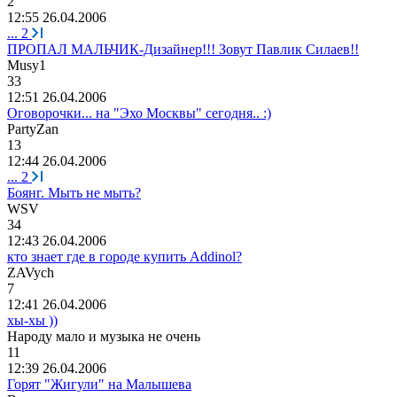
2
12:55 26.04.2006
...
2
ПРОПАЛ МАЛЬЧИК-Дизайнер!!! Зовут Павлик Силаев!!
Musy1
33
12:51 26.04.2006
Оговорочки... на "Эхо Москвы" сегодня.. :)
PartyZan
13
12:44 26.04.2006
...
2
Боянг. Мыть не мыть?
WSV
34
12:43 26.04.2006
кто знает где в городе купить Addinol?
ZAVych
7
12:41 26.04.2006
хы-хы ))
Народу
мало
и
музыка
не
очень
11
12:39 26.04.2006
Горят "Жигули" на Малышева