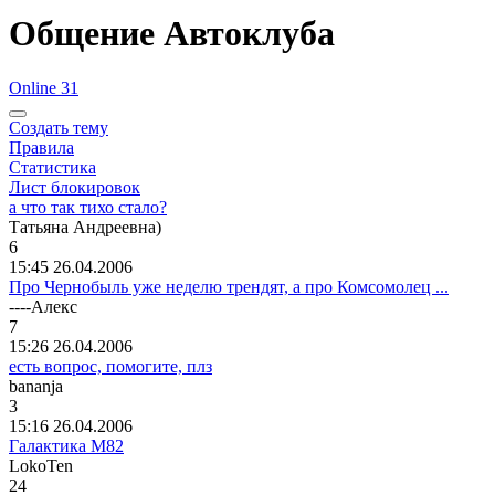
Общение Автоклуба
Online 31
Создать тему
Правила
Статистика
Лист блокировок
а что так тихо стало?
Татьяна
Андреевна
)
6
15:45 26.04.2006
Про Чернобыль уже неделю трендят, а про Комсомолец ...
----A
лекс
7
15:26 26.04.2006
есть вопрос, помогите, плз
bananja
3
15:16 26.04.2006
Галактика М82
LokoTen
24