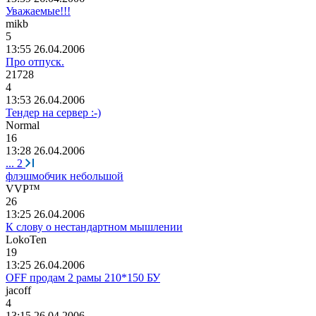
Уважаемые!!!
mikb
5
13:55 26.04.2006
Про отпуск.
21728
4
13:53 26.04.2006
Тендер на сервер :-)
Normal
16
13:28 26.04.2006
...
2
флэшмобчик небольшой
VVP™
26
13:25 26.04.2006
К слову о нестандартном мышлении
LokoTen
19
13:25 26.04.2006
OFF продам 2 рамы 210*150 БУ
jacoff
4
13:15 26.04.2006