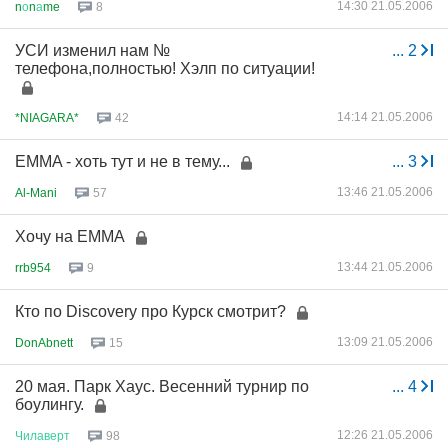
14:30 21.05.2006
n
о
n
а
me
8
УСИ изменил нам №
...
2
телефона,полностью! Хэлп по ситуации!
14:14 21.05.2006
*NIAGARA*
42
EMMA - хоть тут и не в тему...
...
3
13:46 21.05.2006
Al-Mani
57
Хочу на ЕММА
13:44 21.05.2006
rrb954
9
Кто по Discovery про Курск смотрит?
13:09 21.05.2006
DonAbnett
15
20 мая. Парк Хаус. Весенний турнир по
...
4
боулингу.
12:26 21.05.2006
Чилаверт
98