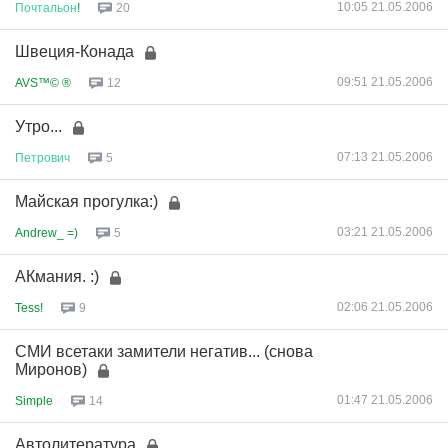
10:05 21.05.2006
Почтальон
!
20
Швеция-Конада
09:51 21.05.2006
AVS™© ®
12
Утро...
07:13 21.05.2006
Петрович
5
Майская прогулка:)
03:21 21.05.2006
Andrew_ =)
5
АКмания. :)
02:06 21.05.2006
Tess!
9
СМИ всетаки замители негатив... (снова
Миронов)
01:47 21.05.2006
Simple
14
Автолитература