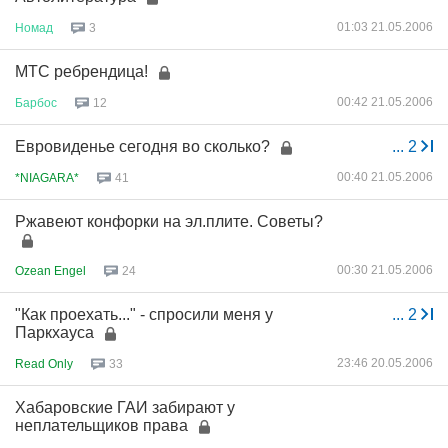
01:03 21.05.2006
Номад
3
МТС ребрендица!
00:42 21.05.2006
Барбос
12
Евровиденье сегодня во сколько?
...
2
00:40 21.05.2006
*NIAGARA*
41
Ржавеют конфорки на эл.плите. Советы?
00:30 21.05.2006
Ozean Engel
24
"Как проехать..." - спросили меня у
...
2
Паркхауса
23:46 20.05.2006
Read Only
33
Хабаровские ГАИ забирают у
неплательщиков права