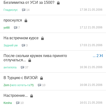
Безлимитка от УСИ за 1500?
17:38 21.05.2006
Гладиолус
14
проснулся
17:12 21.05.2006
yv88
7
На встречном курсе
17:03 21.05.2006
Задний
ум
3
После скольки кружек пива принято
...
2
отлучаться...
16:36 21.05.2006
антилопа
37
В Турцию с ВИЗОЙ
16:08 21.05.2006
Zem (
чего
хотеть
-
та
?!)
10
Настроение...
16:01 21.05.2006
Kesha
10