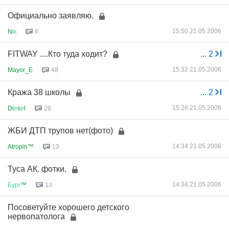
Официально заявляю.
15:50 21.05.2006
Ni
к
6
FITWAY ....Кто туда ходит?
...
2
15:32 21.05.2006
Mayor_E
48
Кража 38 школы
...
2
15:28 21.05.2006
Di
е
s
е
l
26
ЖБИ ДТП трупов нет(фото)
14:34 21.05.2006
Atropin™
13
Туса АК. фотки.
14:34 21.05.2006
Бург
™
13
Посоветуйте хорошего детского
нервопатолога