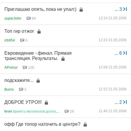
Приглашаю опять, пока не упал:)
...
3
12:24 21.05.2006
superJohn
64
Топ гир отжог
12:24 21.05.2006
rrb954
6
Евровидение - финал. Прямая
...
6
трансляция. Результаты.
12:09 21.05.2006
AProhor
126
подскажите...
11:52 21.05.2006
Burns
2
ДОБРОЕ УТРО!!!
...
2
11:46 21.05.2006
fever /
девять
миллионов
доллар
...
28
офф Где топор наточить в центре?