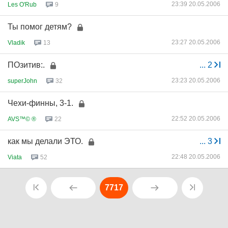
23:39 20.05.2006
Les O'Rub
9
Ты помог детям?
23:27 20.05.2006
Vladik
13
ПОзитив:.
...
2
23:23 20.05.2006
superJohn
32
Чехи-финны, 3-1.
22:52 20.05.2006
AVS™© ®
22
как мы делали ЭТО.
...
3
22:48 20.05.2006
Viata
52
7717