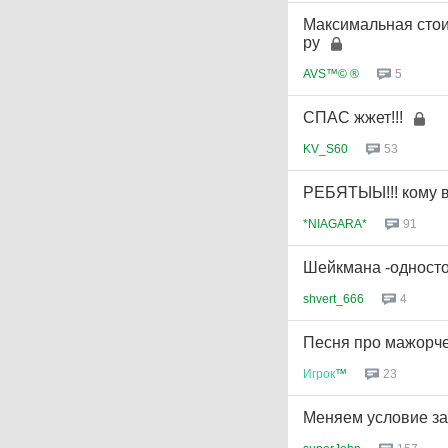
Максимальная стои
ру
AVS™© ®
5
СПАС жжет!!!
KV_S60
53
РЕБЯТЫЫ!!! кому ви
*NIAGARA*
91
Шейкмана -односторо
shvert_666
4
Песня про мажорче
Игрок
™
23
Меняем условие за