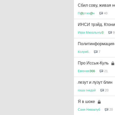
Сбил сову, живая но
П
@
ртиз
@
н
40
ИНСИ трэйд. Ктони
Иван
Михалычъ
©
9
Политинформация-1
Колумб
.
7
Про Иссык-Куль
Евгения
366
21
лезут и лузут блин
гоша
гнедой
20
Я в шоке
Саня
Ниваклуб
20