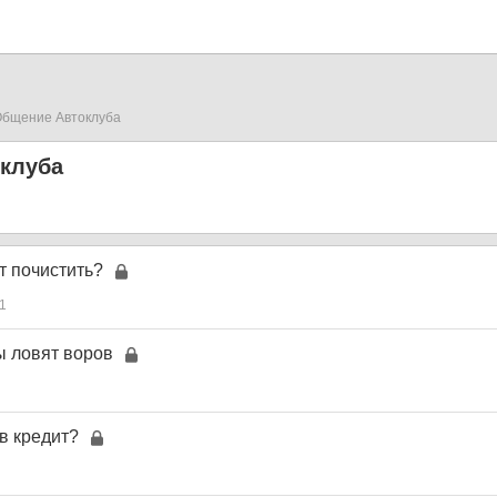
бщение Автоклуба
клуба
т почистить?
1
 ловят воров
в кредит?