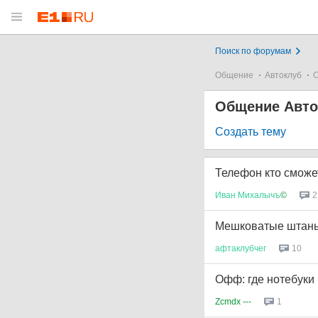
Поиск по форумам
Общение
Автоклуб
О
Общение Авто
Создать тему
Телефон кто сможе
Иван
Михалычъ
©
2
Мешковатые штаны
афтаклубчег
10
Офф: где нотебуки 
Zcmdx ---
1