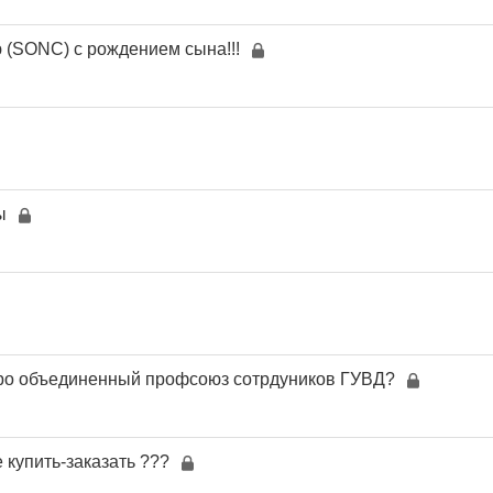
(SONC) с рождением сына!!!
ы
про объединенный профсоюз сотрдуников ГУВД?
е купить-заказать ???