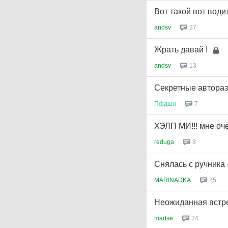
Вот такой вот води
andsv
27
Жрать давай !
andsv
13
Секретные автора
Пфдшн
7
ХЭЛП МИ!!! мне оч
reduga
8
Снялась с ручника 
MARINADKA
25
Неожиданная встре
madse
24