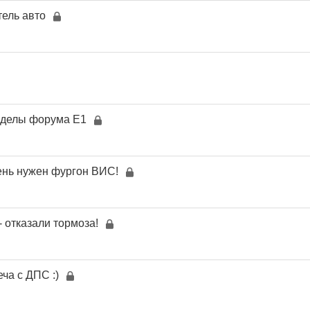
тель авто
зделы форума Е1
ень нужен фургон ВИС!
- отказали тормоза!
ча с ДПС :)