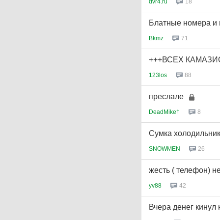
dvr4.ru
18
Блатные номера и к
Bkmz
71
+++ВСЕХ КАМАЗИ
123los
88
преслале
DeadMike†
8
Сумка холодильник
SNOWMEN
26
жесть ( телефон) н
yv88
42
Вчера денег кинул н