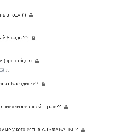
 в году )))
ай 8 надо ??
и (про гайцев)
13
ешат Блондинки?
в цивилизованной стране?
акомые у кого есть в АЛЬФАБАНКЕ?