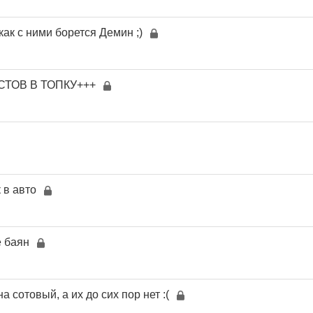
ак с ними борется Демин ;)
СТОВ В ТОПКУ+++
 в авто
е баян
а сотовый, а их до сих пор нет :(