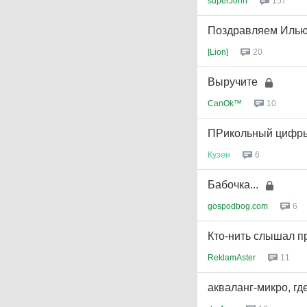
superJohn
157
Поздравляем Илью 
[Lion]
20
Выручите
CanOk™
10
ПРикольный цифр
Кузен
6
Бабочка...
gospodbog.com
6
Кто-нить слышал 
ReklamAster
11
акваланг-микро, гд