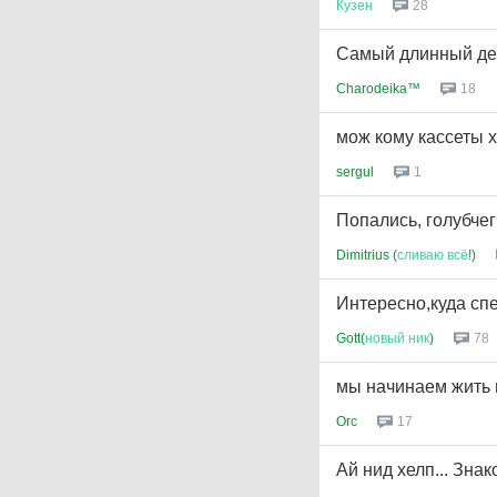
Кузен
28
Самый длинный день
Charodeika™
18
мож кому кассеты х
sergul
1
Попались, голубчег
Dimitrius (
сливаю
всё
!)
Интересно,куда сп
Gott(
новый
ник
)
78
мы начинаем жить 
Orc
17
Ай нид хелп... Зн