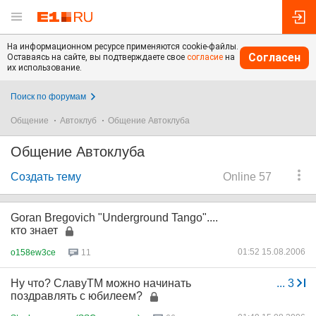
На информационном ресурсе применяются cookie-файлы.
Согласен
Оставаясь на сайте, вы подтверждаете свое
согласие
на
их использование.
Поиск по форумам
Общение
Автоклуб
Общение Автоклуба
Общение Автоклуба
Создать тему
Online 57
Goran Bregovich "Underground Tango"....
кто знает
01:52 15.08.2006
o158ew3ce
11
Ну что? СлавуТМ можно начинать
...
3
поздравлять с юбилеем?