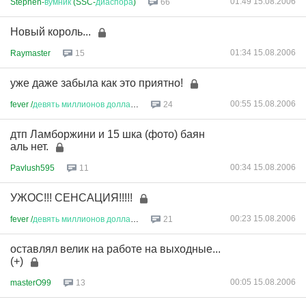
01:49 15.08.2006
Stephen-
вумник
(SSC-
диаспора
)
66
Новый король...
01:34 15.08.2006
Raymaster
15
уже даже забыла как это приятно!
00:55 15.08.2006
fever /
девять
миллионов
доллар
...
24
дтп Ламборжини и 15 шка (фото) баян
аль нет.
00:34 15.08.2006
Pavlush595
11
УЖОС!!! СЕНСАЦИЯ!!!!!
00:23 15.08.2006
fever /
девять
миллионов
доллар
...
21
оставлял велик на работе на выходные...
(+)
00:05 15.08.2006
masterO99
13