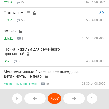
18:57 14.08.2006
rrb954
22
Патсталом!!!!!!!
...
3
18:53 14.08.2006
rrb954
55
вот как
18:51 14.08.2006
civic21
8
"Точка" - фильм для семейного
просмотра!
18:48 14.08.2006
D69
5
Мегапозитивные 2 часа за все выходные.
Дети - круть. Не пеар.
18:30 14.08.2006
Маша
я
.
Ники
не
люблю
19
7507