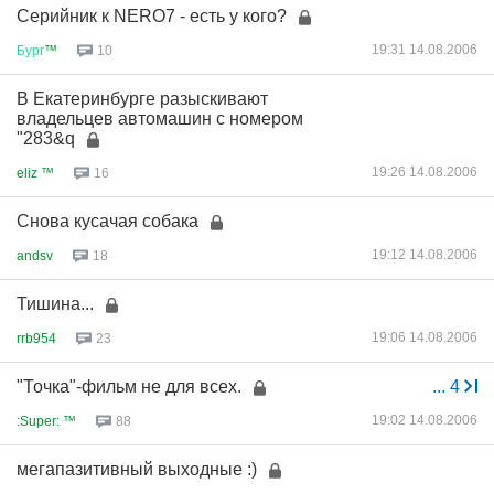
Серийник к NERO7 - есть у кого?
19:31 14.08.2006
Бург
™
10
В Екатеринбурге разыскивают
владельцев автомашин с номером
"283&q
19:26 14.08.2006
eliz ™
16
Снова кусачая собака
19:12 14.08.2006
andsv
18
Тишина...
19:06 14.08.2006
rrb954
23
"Точка"-фильм не для всех.
...
4
19:02 14.08.2006
:Super: ™
88
мегапазитивный выходные :)