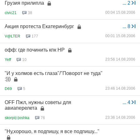
Грузия прилипла
...
2
00:04 15.08.2006
civic21
38
Акция протеста Екатеринбург
...
8
00:01 15.08.2006
V@LTER
177
офф: где починить кпк HP
23:56 14.08.2006
Yeff
10
"И у холмов есть глаза"/"Поворот не туда"
:)))
23:46 14.08.2006
D69
5
OFF Пжл, нужны советы для
...
4
авиаперелета
23:36 14.08.2006
skorpi(
к
)oshka
76
"Ну,хорошо, я подпишу, я все подпишу..."