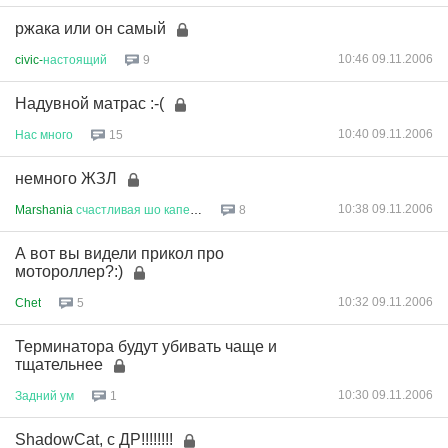
ржака или он самый
10:46 09.11.2006
civic-
настоящий
9
Надувной матрас :-(
10:40 09.11.2006
Нас
много
15
немного ЖЗЛ
10:38 09.11.2006
Marshania
счастливая
шо
капец
!...
8
А вот вы видели прикол про
мотороллер?:)
10:32 09.11.2006
Chet
5
Терминатора будут убивать чаще и
тщательнее
10:30 09.11.2006
Задний
ум
1
ShadowCat, с ДР!!!!!!!!