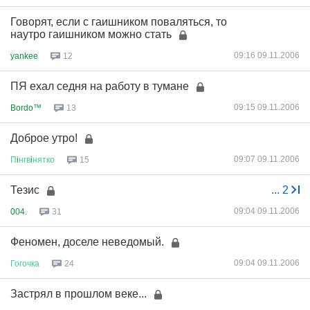
Говорят, если с гаишником поваляться, то
наутро гаишником можно стать
09:16 09.11.2006
yankee
12
ПЯ ехал седня на работу в тумане
09:15 09.11.2006
Bordo™
13
Доброе утро!
09:07 09.11.2006
П
i
нгв
i
нятко
15
Тезис
...
2
09:04 09.11.2006
004.
31
Феномен, доселе неведомый.
09:04 09.11.2006
Гогочка
24
Застрял в прошлом веке...