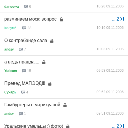
10:28 09.11.2006
darteewa
6
разминаем моск: вопрос
...
2
10:19 09.11.2006
Колумб
.
28
О контрабанде сала
10:03 09.11.2006
andsv
7
а ведь правда....
09:53 09.11.2006
Yuricum
15
Превед МАПЭЭД!!!
09:52 09.11.2006
Cyxap
ь
4
Гамбургеры с марихуаной
09:51 09.11.2006
andsv
1
Уральские умельцы :) фото)
...
2