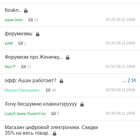
Козёл:.
02:20 09.11.2006
superJohn
22
форумизмы
02:20 09.11.2006
yv88
1
Форумизм про Женечку...
01:52 09.11.2006
Neo™
17
офф: Ашан работает?
...
2
00:58 09.11.2006
Михаил
Евгеньевич
.
38
Хочу бесшумню клавиатуруууу
00:36 09.11.2006
LadyS (www.TourerV.ru)
8
Магазин цифровой электроники. Скидки
35% на весь товар.