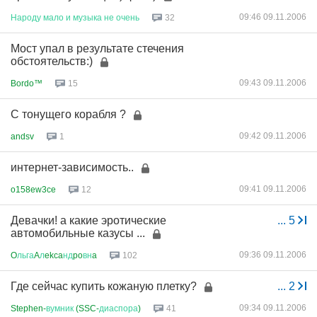
09:46 09.11.2006
Народу
мало
и
музыка
не
очень
32
Мост упал в результате стечения
обстоятельств:)
09:43 09.11.2006
Bordo™
15
С тонущего корабля ?
09:42 09.11.2006
andsv
1
интернет-зависимость..
09:41 09.11.2006
o158ew3ce
12
Девачки! а какие эротические
...
5
автомобильные казусы ...
09:36 09.11.2006
O
льга
A
л
ekca
нд
po
вн
a
102
Где сейчас купить кожаную плетку?
...
2
09:34 09.11.2006
Stephen-
вумник
(SSC-
диаспора
)
41