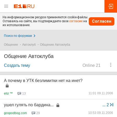
На информационном ресурсе применяются cookie-файлы.
Согласен
Оставаясь на сайте, вы подтверждаете свое
согласие
на
их использование.
Поиск по форумам
Общение
Автоклуб
Общение Автоклуба
Общение Автоклуба
Создать тему
Online 21
А почему в УТК безлимитки нет на инет?
11:01 09.11.2006
eliz ™
13
ушел гулять по бардина...
...
2
10:53 09.11.2006
gospodbog.com
29