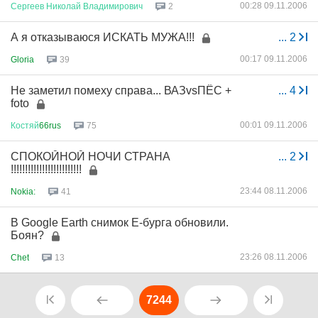
00:28 09.11.2006
Сергеев
Николай
Владимирович
2
А я отказываюся ИСКАТЬ МУЖА!!!
...
2
00:17 09.11.2006
Gloria
39
Не заметил помеху справа... ВАЗvsПЁС +
...
4
foto
00:01 09.11.2006
Костяй
66rus
75
СПОКОЙНОЙ НОЧИ СТРАНА
...
2
!!!!!!!!!!!!!!!!!!!!!!!!!
23:44 08.11.2006
Nokia:
41
В Google Earth снимок Е-бурга обновили.
Боян?
23:26 08.11.2006
Chet
13
7244