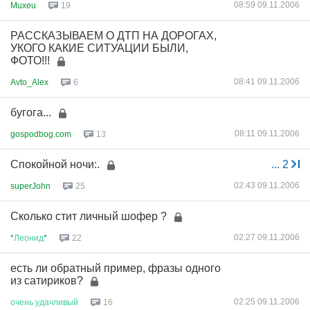
08:59 09.11.2006
Muxeu
19
РАССКАЗЫВАЕМ О ДТП НА ДОРОГАХ,
УКОГО КАКИЕ СИТУАЦИИ БЫЛИ,
ФОТО!!!
08:41 09.11.2006
Avto_Alex
6
бугога...
08:11 09.11.2006
gospodbog.com
13
Спокойной ночи:.
...
2
02:43 09.11.2006
superJohn
25
Сколько стит личный шофер ?
02:27 09.11.2006
*
Леонид
*
22
есть ли обратный пример, фразы одного
из сатириков?
02:25 09.11.2006
очень
удачливый
16