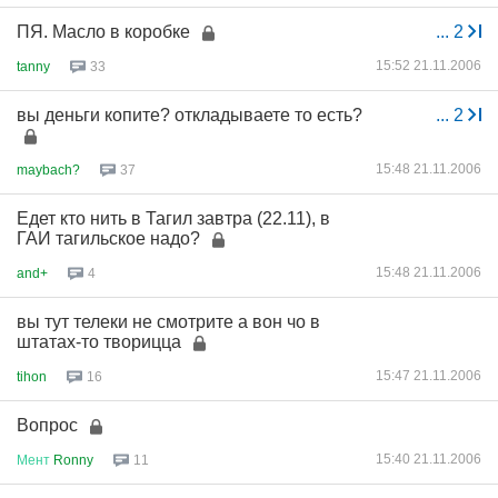
ПЯ. Масло в коробке
...
2
15:52 21.11.2006
tanny
33
вы деньги копите? откладываете то есть?
...
2
15:48 21.11.2006
maybach?
37
Едет кто нить в Тагил завтра (22.11), в
ГАИ тагильское надо?
15:48 21.11.2006
and+
4
вы тут телеки не смотрите а вон чо в
штатах-то творицца
15:47 21.11.2006
tihon
16
Вопрос
15:40 21.11.2006
Мент
Ronny
11