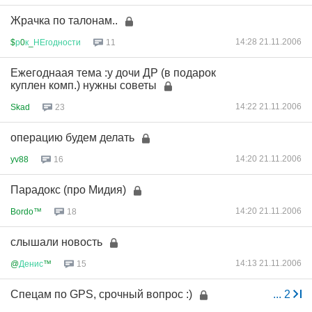
Жрачка по талонам..
14:28 21.11.2006
$
р
0
к
_
НЕгодности
11
Ежегоднаая тема :у дочи ДР (в подарок
куплен комп.) нужны советы
14:22 21.11.2006
Skad
23
операцию будем делать
14:20 21.11.2006
yv88
16
Парадокс (про Мидия)
14:20 21.11.2006
Bordo™
18
слышали новость
14:13 21.11.2006
@
Денис
™
15
Спецам по GPS, срочный вопрос :)
...
2