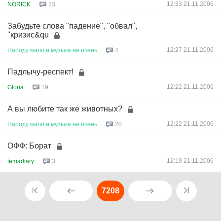
12:33 21.11.2006
NORICK
23
Забудьте слова "падение", "обвал",
"кризис&qu
12:27 21.11.2006
Народу
мало
и
музыка
не
очень
4
Падлычу-респект!
12:22 21.11.2006
Gloria
19
А вы любите так же животных?
12:22 21.11.2006
Народу
мало
и
музыка
не
очень
20
ОФФ: Борат
12:19 21.11.2006
temadiary
3
7208