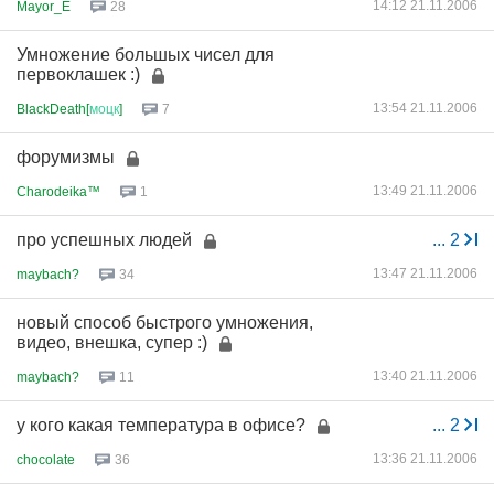
14:12 21.11.2006
Mayor_E
28
Умножение большых чисел для
первоклашек :)
13:54 21.11.2006
BlackDeath[
моцк
]
7
форумизмы
13:49 21.11.2006
Charodeika™
1
про успешных людей
...
2
13:47 21.11.2006
maybach?
34
новый способ быстрого умножения,
видео, внешка, супер :)
13:40 21.11.2006
maybach?
11
у кого какая температура в офисе?
...
2
13:36 21.11.2006
chocolate
36