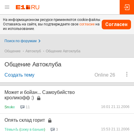
На информационном ресурсе применяются cookie-файлы.
Согласен
Оставаясь на сайте, вы подтверждаете свое
согласие
на
их использование.
Поиск по форумам
Общение
Автоклуб
Общение Автоклуба
Общение Автоклуба
Создать тему
Online 26
Может и бойан... Самоубийство
кроликофф :)
16:01 21.11.2006
Sn
а
k
е
11
Опять склад горит
15:53 21.11.2006
ТёмычЪ
(
сижу
в
баньке
)
3