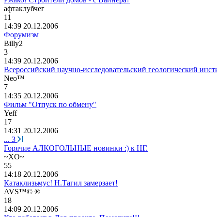
афтаклубчег
11
14:39 20.12.2006
Форумизм
Billy2
3
14:39 20.12.2006
Всероссийский научно-исследовательский геологический инст
Neo™
7
14:35 20.12.2006
Фильм "Отпуск по обмену"
Yeff
17
14:31 20.12.2006
...
3
Горячие АЛКОГОЛЬНЫЕ новинки :) к НГ.
~XO~
55
14:18 20.12.2006
Катаклизьмус! Н.Тагил замерзает!
AVS™© ®
18
14:09 20.12.2006