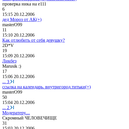
проверка
ника
на
е
111
6
15:15 20.12.2006
дед Мороз от АК(+)
masterO99
11
15:10 20.12.2006
Как отлюбить от себя девушку?
2D*V
19
15:09 20.12.2006
Ликбез
Marusik :)
17
15:06 20.12.2006
...
3
ссылка на календарь. внутригород.титьки(+)
masterO99
50
15:04 20.12.2006
...
2
Модератеру....
Скромный
ЧЕЛОВЕЧИЩЕ
31
15:03 20.12.2006