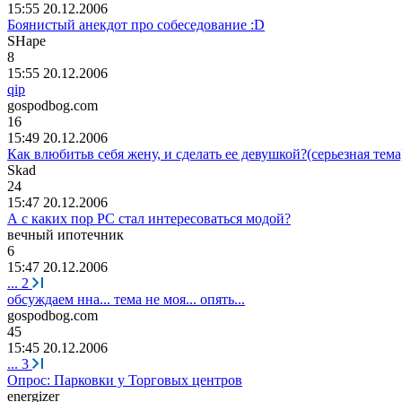
15:55 20.12.2006
Боянистый анекдот про собеседование :D
SHape
8
15:55 20.12.2006
qip
gospodbog.com
16
15:49 20.12.2006
Как влюбитьв себя жену, и сделать ее девушкой?(серьезная тема
Skad
24
15:47 20.12.2006
А с каких пор РС стал интересоваться модой?
вечный
ипотечник
6
15:47 20.12.2006
...
2
обсуждаем нна... тема не моя... опять...
gospodbog.com
45
15:45 20.12.2006
...
3
Опрос: Парковки у Торговых центров
е
n
е
rgiz
е
r