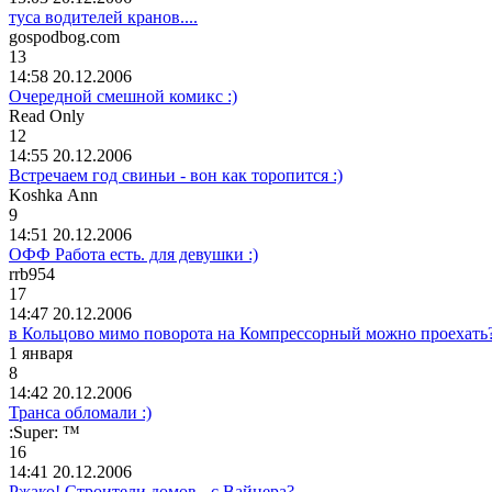
туса водителей кранов....
gospodbog.com
13
14:58 20.12.2006
Очередной смешной комикс :)
Read Only
12
14:55 20.12.2006
Встречаем год свиньи - вон как торопится :)
Koshka Ann
9
14:51 20.12.2006
ОФФ Работа есть. для девушки :)
rrb954
17
14:47 20.12.2006
в Кольцово мимо поворота на Компрессорный можно проехать
1
января
8
14:42 20.12.2006
Транса обломали :)
:Super: ™
16
14:41 20.12.2006
Ржако! Строители домов - с Вайнера?