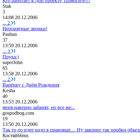
Кто работает в Дор проекте, Помогите!!!
Stak
3
14:08 20.12.2006
...
2
Непонятные звонки!
Р
ashun
37
13:59 20.12.2006
...
3
Пруха:)
superJohn
65
13:58 20.12.2006
...
2
Варёнку с Днём Рождения
Kesha
40
13:53 20.12.2006
меня наверно забанят, но все же...
gospodbog.com
19
13:50 20.12.2006
Так то по идее надо в правовые.... Ну законно так пробки объезж
Костяй
66rus